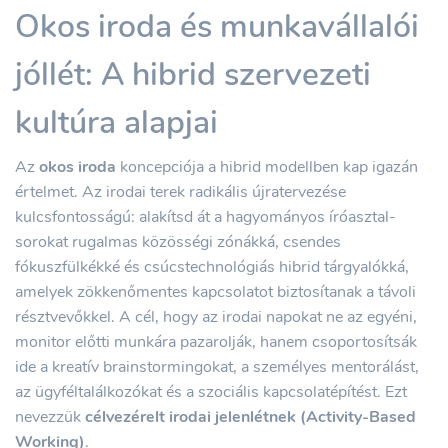
Okos iroda és munkavállalói
jóllét: A hibrid szervezeti
kultúra alapjai
Az
okos iroda
koncepciója a hibrid modellben kap igazán
értelmet. Az irodai terek radikális újratervezése
kulcsfontosságú: alakítsd át a hagyományos íróasztal-
sorokat rugalmas közösségi zónákká, csendes
fókuszfülkékké és csúcstechnológiás hibrid tárgyalókká,
amelyek zökkenőmentes kapcsolatot biztosítanak a távoli
résztvevőkkel. A cél, hogy az irodai napokat ne az egyéni,
monitor előtti munkára pazarolják, hanem csoportosítsák
ide a kreatív brainstormingokat, a személyes mentorálást,
az ügyféltalálkozókat és a szociális kapcsolatépítést. Ezt
nevezzük
célvezérelt irodai jelenlétnek (Activity-Based
Working)
.