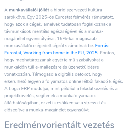
A
munkavállalói jóllét
a hibrid szervezeti kultúra
sarokköve. Egy 2025-ös Eurostat felmérés rámutatott,
hogy azok a cégek, amelyek tudatosan foglalkoznak a
távmunkások mentális egészségével és a munka-
magánélet egyensúlyával, 15%-kal magasabb
munkavállalói elégedettségről számolnak be.
Forrás:
Eurostat, Working from home in the EU, 2025
. Fontos,
hogy meghatározzanak egyértelmű szabályokat a
munkaidőn túli e-mailezésre és üzenetküldésre
vonatkozóan. Támogasd a digitális detoxot, hogy
elkerülhető legyen a folyamatos online létből fakadó kiégés.
A Logzi ERP moduljai, mint például a feladatkezelés és a
projektkövetés, segítenek a munkafolyamatok
átláthatóságában, ezzel is csökkentve a stresszt és
elősegítve a munka-magánélet egyensúlyt.
Eredményorientált vezetés