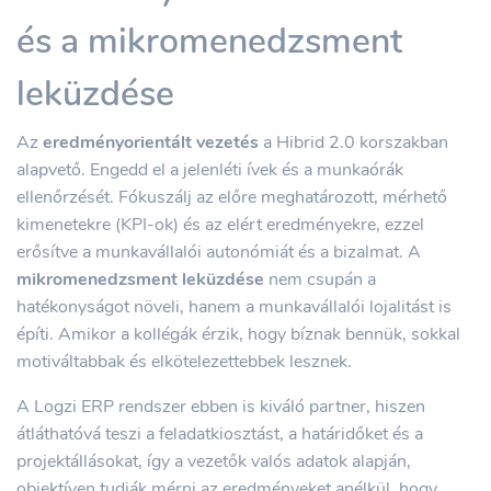
és a mikromenedzsment
leküzdése
Az
eredményorientált vezetés
a Hibrid 2.0 korszakban
alapvető. Engedd el a jelenléti ívek és a munkaórák
ellenőrzését. Fókuszálj az előre meghatározott, mérhető
kimenetekre (KPI-ok) és az elért eredményekre, ezzel
erősítve a munkavállalói autonómiát és a bizalmat. A
mikromenedzsment leküzdése
nem csupán a
hatékonyságot növeli, hanem a munkavállalói lojalitást is
építi. Amikor a kollégák érzik, hogy bíznak bennük, sokkal
motiváltabbak és elkötelezettebbek lesznek.
A Logzi ERP rendszer ebben is kiváló partner, hiszen
átláthatóvá teszi a feladatkiosztást, a határidőket és a
projektállásokat, így a vezetők valós adatok alapján,
objektíven tudják mérni az eredményeket anélkül, hogy