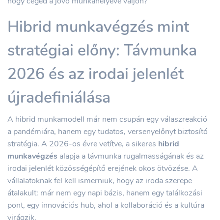
hogy céged a jövő munkahelyévé váljon?
Hibrid munkavégzés mint
stratégiai előny: Távmunka
2026 és az irodai jelenlét
újradefiniálása
A hibrid munkamodell már nem csupán egy válaszreakció
a pandémiára, hanem egy tudatos, versenyelőnyt biztosító
stratégia. A 2026-os évre vetítve, a sikeres
hibrid
munkavégzés
alapja a távmunka rugalmasságának és az
irodai jelenlét közösségépítő erejének okos ötvözése. A
vállalatoknak fel kell ismerniük, hogy az iroda szerepe
átalakult: már nem egy napi bázis, hanem egy találkozási
pont, egy innovációs hub, ahol a kollaboráció és a kultúra
virágzik.