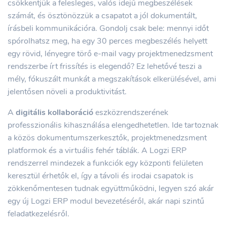
csökkentjük a felesleges, valós idejű megbeszélések
számát, és ösztönözzük a csapatot a jól dokumentált,
írásbeli kommunikációra. Gondolj csak bele: mennyi időt
spórolhatsz meg, ha egy 30 perces megbeszélés helyett
egy rövid, lényegre törő e-mail vagy projektmenedzsment
rendszerbe írt frissítés is elegendő? Ez lehetővé teszi a
mély, fókuszált munkát a megszakítások elkerülésével, ami
jelentősen növeli a produktivitást.
A
digitális kollaboráció
eszközrendszerének
professzionális kihasználása elengedhetetlen. Ide tartoznak
a közös dokumentumszerkesztők, projektmenedzsment
platformok és a virtuális fehér táblák. A Logzi ERP
rendszerrel mindezek a funkciók egy központi felületen
keresztül érhetők el, így a távoli és irodai csapatok is
zökkenőmentesen tudnak együttműködni, legyen szó akár
egy új Logzi ERP modul bevezetéséről, akár napi szintű
feladatkezelésről.