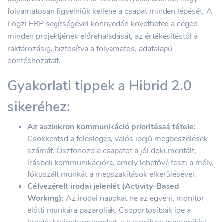
folyamatosan figyelniük kellene a csapat minden lépését. A
Logzi ERP segítségével könnyedén követheted a céged
minden projektjének előrehaladását, az értékesítéstől a
raktározásig, biztosítva a folyamatos, adatalapú
döntéshozatalt.
Gyakorlati tippek a Hibrid 2.0
sikeréhez:
Az aszinkron kommunikáció prioritássá tétele:
Csökkentsd a felesleges, valós idejű megbeszélések
számát. Ösztönözd a csapatot a jól dokumentált,
írásbeli kommunikációra, amely lehetővé teszi a mély,
fókuszált munkát a megszakítások elkerülésével.
Célvezérelt irodai jelenlét (Activity-Based
Working):
Az irodai napokat ne az egyéni, monitor
előtti munkára pazarolják. Csoportosítsák ide a