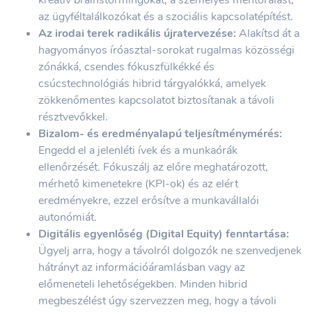
kreatív brainstormingokat, a személyes mentorálást,
az ügyféltalálkozókat és a szociális kapcsolatépítést.
Az irodai terek radikális újratervezése:
Alakítsd át a
hagyományos íróasztal-sorokat rugalmas közösségi
zónákká, csendes fókuszfülkékké és
csúcstechnológiás hibrid tárgyalókká, amelyek
zökkenőmentes kapcsolatot biztosítanak a távoli
résztvevőkkel.
Bizalom- és eredményalapú teljesítménymérés:
Engedd el a jelenléti ívek és a munkaórák
ellenőrzését. Fókuszálj az előre meghatározott,
mérhető kimenetekre (KPI-ok) és az elért
eredményekre, ezzel erősítve a munkavállalói
autonómiát.
Digitális egyenlőség (Digital Equity) fenntartása:
Ügyelj arra, hogy a távolról dolgozók ne szenvedjenek
hátrányt az információáramlásban vagy az
előmeneteli lehetőségekben. Minden hibrid
megbeszélést úgy szervezzen meg, hogy a távoli