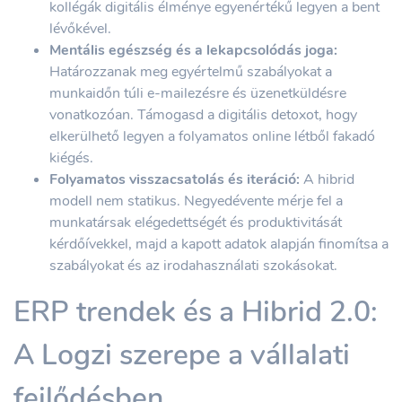
kollégák digitális élménye egyenértékű legyen a bent
lévőkével.
Mentális egészség és a lekapcsolódás joga:
Határozzanak meg egyértelmű szabályokat a
munkaidőn túli e-mailezésre és üzenetküldésre
vonatkozóan. Támogasd a digitális detoxot, hogy
elkerülhető legyen a folyamatos online létből fakadó
kiégés.
Folyamatos visszacsatolás és iteráció:
A hibrid
modell nem statikus. Negyedévente mérje fel a
munkatársak elégedettségét és produktivitását
kérdőívekkel, majd a kapott adatok alapján finomítsa a
szabályokat és az irodahasználati szokásokat.
ERP trendek és a Hibrid 2.0:
A Logzi szerepe a vállalati
fejlődésben