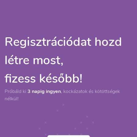
Regisztrációdat hozd
létre most,
fizess később!
Próbáld ki
3 napig ingyen
, kockázatok és kötöttségek
nélkül!