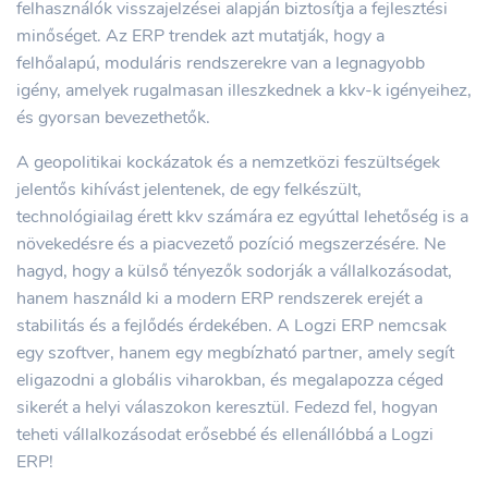
felhasználók visszajelzései alapján biztosítja a fejlesztési
minőséget. Az ERP trendek azt mutatják, hogy a
felhőalapú, moduláris rendszerekre van a legnagyobb
igény, amelyek rugalmasan illeszkednek a kkv-k igényeihez,
és gyorsan bevezethetők.
A geopolitikai kockázatok és a nemzetközi feszültségek
jelentős kihívást jelentenek, de egy felkészült,
technológiailag érett kkv számára ez egyúttal lehetőség is a
növekedésre és a piacvezető pozíció megszerzésére. Ne
hagyd, hogy a külső tényezők sodorják a vállalkozásodat,
hanem használd ki a modern ERP rendszerek erejét a
stabilitás és a fejlődés érdekében. A Logzi ERP nemcsak
egy szoftver, hanem egy megbízható partner, amely segít
eligazodni a globális viharokban, és megalapozza céged
sikerét a helyi válaszokon keresztül. Fedezd fel, hogyan
teheti vállalkozásodat erősebbé és ellenállóbbá a Logzi
ERP!