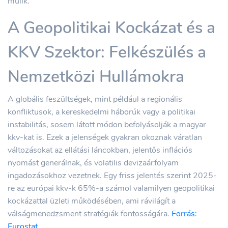
múlik.
A Geopolitikai Kockázat és a
KKV Szektor: Felkészülés a
Nemzetközi Hullámokra
A globális feszültségek, mint például a regionális
konfliktusok, a kereskedelmi háborúk vagy a politikai
instabilitás, sosem látott módon befolyásolják a magyar
kkv-kat is. Ezek a jelenségek gyakran okoznak váratlan
változásokat az ellátási láncokban, jelentős inflációs
nyomást generálnak, és volatilis devizaárfolyam
ingadozásokhoz vezetnek. Egy friss jelentés szerint 2025-
re az európai kkv-k 65%-a számol valamilyen geopolitikai
kockázattal üzleti működésében, ami rávilágít a
válságmenedzsment stratégiák fontosságára.
Forrás:
Eurostat