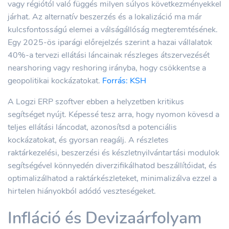
vagy régiótól való függés milyen súlyos következményekkel
járhat. Az alternatív beszerzés és a lokalizáció ma már
kulcsfontosságú elemei a válságállóság megteremtésének.
Egy 2025-ös iparági előrejelzés szerint a hazai vállalatok
40%-a tervezi ellátási láncainak részleges átszervezését
nearshoring vagy reshoring irányba, hogy csökkentse a
geopolitikai kockázatokat.
Forrás: KSH
A Logzi ERP szoftver ebben a helyzetben kritikus
segítséget nyújt. Képessé tesz arra, hogy nyomon kövesd a
teljes ellátási láncodat, azonosítsd a potenciális
kockázatokat, és gyorsan reagálj. A részletes
raktárkezelési, beszerzési és készletnyilvántartási modulok
segítségével könnyedén diverzifikálhatod beszállítóidat, és
optimalizálhatod a raktárkészleteket, minimalizálva ezzel a
hirtelen hiányokból adódó veszteségeket.
Infláció és Devizaárfolyam