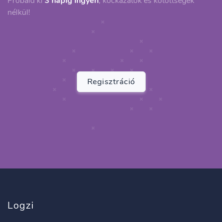
Próbáld ki
3 napig ingyen
, kockázatok és kötöttségek
nélkül!
Regisztráció
Logzi