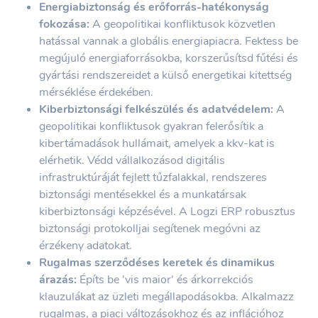
Energiabiztonság és erőforrás-hatékonyság
fokozása:
A geopolitikai konfliktusok közvetlen
hatással vannak a globális energiapiacra. Fektess be
megújuló energiaforrásokba, korszerűsítsd fűtési és
gyártási rendszereidet a külső energetikai kitettség
mérséklése érdekében.
Kiberbiztonsági felkészülés és adatvédelem:
A
geopolitikai konfliktusok gyakran felerősítik a
kibertámadások hullámait, amelyek a kkv-kat is
elérhetik. Védd vállalkozásod digitális
infrastruktúráját fejlett tűzfalakkal, rendszeres
biztonsági mentésekkel és a munkatársak
kiberbiztonsági képzésével. A Logzi ERP robusztus
biztonsági protokolljai segítenek megóvni az
érzékeny adatokat.
Rugalmas szerződéses keretek és dinamikus
árazás:
Építs be 'vis maior' és árkorrekciós
klauzulákat az üzleti megállapodásokba. Alkalmazz
rugalmas, a piaci változásokhoz és az inflációhoz