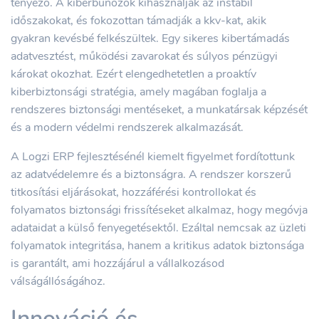
tényező. A kiberbűnözők kihasználják az instabil
időszakokat, és fokozottan támadják a kkv-kat, akik
gyakran kevésbé felkészültek. Egy sikeres kibertámadás
adatvesztést, működési zavarokat és súlyos pénzügyi
károkat okozhat. Ezért elengedhetetlen a proaktív
kiberbiztonsági stratégia, amely magában foglalja a
rendszeres biztonsági mentéseket, a munkatársak képzését
és a modern védelmi rendszerek alkalmazását.
A Logzi ERP fejlesztésénél kiemelt figyelmet fordítottunk
az adatvédelemre és a biztonságra. A rendszer korszerű
titkosítási eljárásokat, hozzáférési kontrollokat és
folyamatos biztonsági frissítéseket alkalmaz, hogy megóvja
adataidat a külső fenyegetésektől. Ezáltal nemcsak az üzleti
folyamatok integritása, hanem a kritikus adatok biztonsága
is garantált, ami hozzájárul a vállalkozásod
válságállóságához.
Innováció és