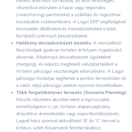
Keress alternatív forrásokat, és ahol lehetséges,
részesítsd előnyben a hazai vagy regionális
(nearshoring) partnereket a szállítási és logisztikai
kockázatok csökkentésére. A Logzi ERP segítségével
könnyedén átláthatod és menedzselheted a több
forrásból származó beszerzéseket.
Hatékony devizakockázat-kezelés:
A nemzetközi
feszültségek gyakran hirtelen árfolyam-ingadozást
okoznak. Alkalmazz devizafedezeti ügyleteket
(hedging), és képezz megfelelő valutatartalékot a
hirtelen pénzügyi veszteségek elkerülésére. A Logzi
pénzügyi moduljai segítenek a pontos tervezésben és
a valós idejű pénzügyi adatok nyomon követésében.
Több forgatókönyves tervezés (Scenario Planning):
Készíts részletes akcióterveket a legrosszabb
eshetőségekre is (pl. hirtelen alapanyaghiány,
drasztikus áremelkedés vagy exportkorlátozások).
Legyél kész azonnal aktiválható 'B' és 'C' tervvel a
kritikus üzleti folyamatok fenntartásához.