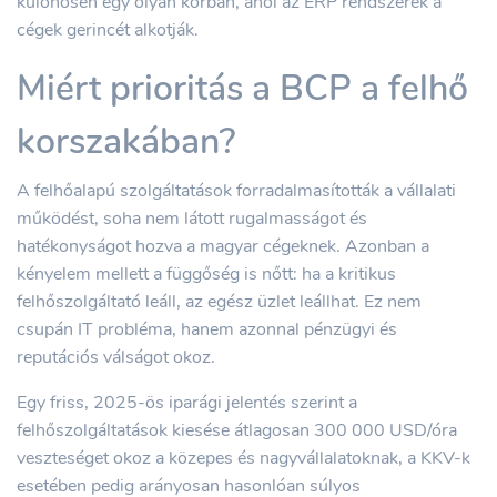
különösen egy olyan korban, ahol az ERP rendszerek a
cégek gerincét alkotják.
Miért prioritás a BCP a felhő
korszakában?
A felhőalapú szolgáltatások forradalmasították a vállalati
működést, soha nem látott rugalmasságot és
hatékonyságot hozva a magyar cégeknek. Azonban a
kényelem mellett a függőség is nőtt: ha a kritikus
felhőszolgáltató leáll, az egész üzlet leállhat. Ez nem
csupán IT probléma, hanem azonnal pénzügyi és
reputációs válságot okoz.
Egy friss, 2025-ös iparági jelentés szerint a
felhőszolgáltatások kiesése átlagosan 300 000 USD/óra
veszteséget okoz a közepes és nagyvállalatoknak, a KKV-k
esetében pedig arányosan hasonlóan súlyos