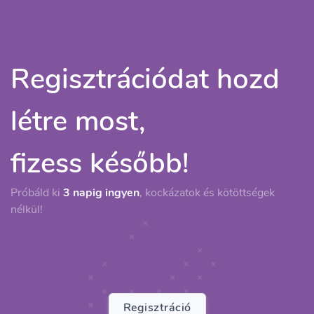
Regisztrációdat hozd
létre most,
fizess később!
Próbáld ki
3 napig ingyen
, kockázatok és kötöttségek
nélkül!
Regisztráció