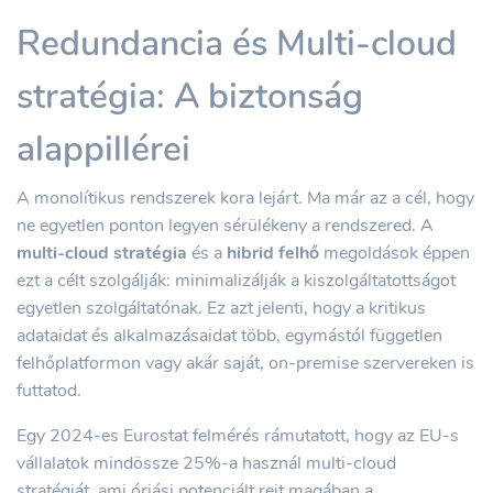
Redundancia és Multi-cloud
stratégia: A biztonság
alappillérei
A monolítikus rendszerek kora lejárt. Ma már az a cél, hogy
ne egyetlen ponton legyen sérülékeny a rendszered. A
multi-cloud stratégia
és a
hibrid felhő
megoldások éppen
ezt a célt szolgálják: minimalizálják a kiszolgáltatottságot
egyetlen szolgáltatónak. Ez azt jelenti, hogy a kritikus
adataidat és alkalmazásaidat több, egymástól független
felhőplatformon vagy akár saját, on-premise szervereken is
futtatod.
Egy 2024-es Eurostat felmérés rámutatott, hogy az EU-s
vállalatok mindössze 25%-a használ multi-cloud
stratégiát, ami óriási potenciált rejt magában a