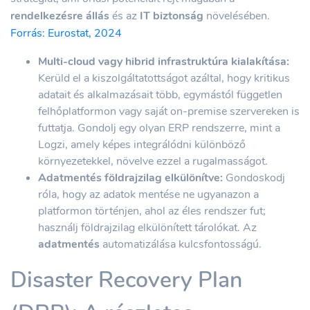
rendelkezésre állás
és az
IT biztonság
növelésében.
Forrás: Eurostat, 2024
Multi-cloud vagy hibrid infrastruktúra kialakítása:
Kerüld el a kiszolgáltatottságot azáltal, hogy kritikus
adatait és alkalmazásait több, egymástól független
felhőplatformon vagy saját on-premise szervereken is
futtatja. Gondolj egy olyan ERP rendszerre, mint a
Logzi, amely képes integrálódni különböző
környezetekkel, növelve ezzel a rugalmasságot.
Adatmentés földrajzilag elkülönítve:
Gondoskodj
róla, hogy az adatok mentése ne ugyanazon a
platformon történjen, ahol az éles rendszer fut;
használj földrajzilag elkülönített tárolókat. Az
adatmentés
automatizálása kulcsfontosságú.
Disaster Recovery Plan