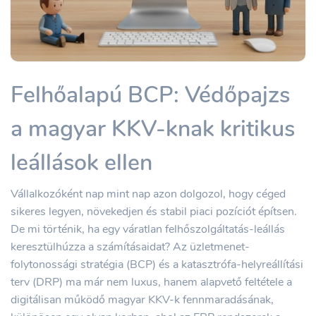
Felhőalapú BCP: Védőpajzs
a magyar KKV-knak kritikus
leállások ellen
Vállalkozóként nap mint nap azon dolgozol, hogy céged
sikeres legyen, növekedjen és stabil piaci pozíciót építsen.
De mi történik, ha egy váratlan felhőszolgáltatás-leállás
keresztülhúzza a számításaidat? Az üzletmenet-
folytonossági stratégia (BCP) és a katasztrófa-helyreállítási
terv (DRP) ma már nem luxus, hanem alapvető feltétele a
digitálisan működő magyar KKV-k fennmaradásának,