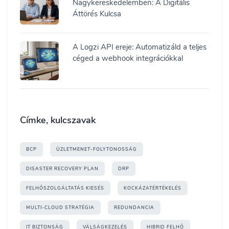
Nagykereskedelemben: A Digitális
Áttörés Kulcsa
A Logzi API ereje: Automatizáld a teljes
céged a webhook integrációkkal
Címke, kulcszavak
BCP
ÜZLETMENET-FOLYTONOSSÁG
DISASTER RECOVERY PLAN
DRP
FELHŐSZOLGÁLTATÁS KIESÉS
KOCKÁZATÉRTÉKELÉS
MULTI-CLOUD STRATÉGIA
REDUNDANCIA
IT BIZTONSÁG
VÁLSÁGKEZELÉS
HIBRID FELHŐ