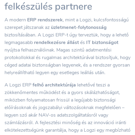
felkészülés partnere
A modern
ERP rendszerek
, mint a Logzi, kulcsfontosságú
szerepet játszanak az
üzletmenet-folytonosság
biztosításában. A Logzi ERP-t úgy terveztük, hogy a lehető
legmagasabb
rendelkezésre állást
és
IT biztonságot
nyújtsa felhasználóinak. Magas szintű adatmentési
protokollokkal és rugalmas architektúrával biztosítjuk, hogy
céged adatai biztonságban legyenek, és a rendszer gyorsan
helyreállítható legyen egy esetleges leállás után.
A Logzi ERP
felhő architektúrája
lehetővé teszi a
zökkenőmentes működést és a gyors skálázhatóságot,
miközben folyamatosan frissül a legújabb biztonsági
előírásoknak és jogszabályi változásoknak megfelelően –
legyen szó akár NAV-os adatszolgáltatásról vagy
számlázásról. A fejlesztési minőség és az innováció iránti
elkötelezettségünk garantálja, hogy a Logzi egy megbízható