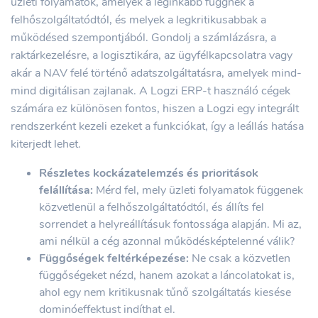
üzleti folyamatok, amelyek a leginkább függnek a
felhőszolgáltatódtól, és melyek a legkritikusabbak a
működésed szempontjából. Gondolj a számlázásra, a
raktárkezelésre, a logisztikára, az ügyfélkapcsolatra vagy
akár a NAV felé történő adatszolgáltatásra, amelyek mind-
mind digitálisan zajlanak. A Logzi ERP-t használó cégek
számára ez különösen fontos, hiszen a Logzi egy integrált
rendszerként kezeli ezeket a funkciókat, így a leállás hatása
kiterjedt lehet.
Részletes kockázatelemzés és prioritások
felállítása:
Mérd fel, mely üzleti folyamatok függenek
közvetlenül a felhőszolgáltatódtól, és állíts fel
sorrendet a helyreállításuk fontossága alapján. Mi az,
ami nélkül a cég azonnal működésképtelenné válik?
Függőségek feltérképezése:
Ne csak a közvetlen
függőségeket nézd, hanem azokat a láncolatokat is,
ahol egy nem kritikusnak tűnő szolgáltatás kiesése
dominóeffektust indíthat el.