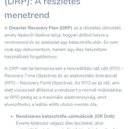
(DRP): A részletes
menetrend
A
Disaster Recovery Plan (DRP)
az a részletes útmutató,
amely lépésről lépésre leírja, hogyan állítod helyre a
rendszereid és az adataidat egy katasztrófa után. Ez nem
csak egy dokumentum, hanem egy éles helyzetben
használható forgatókönyv.
A DRP-nek tartalmaznia kell a helyreállítási idő célt (RTO –
Recovery Time Objective) és az adatvesztési toleranciát
(RPO – Recovery Point Objective). Az RTO az az idő, ami
alatt vissza kell állítanod a rendszert a normál működésbe,
az RPO pedig az a maximális adatmennyiség, amit
elveszíthetsz a leállás előtti utolsó mentés óta.
Rendszeres katasztrófa-szimulációk (DR Drill):
Évente többször végezz éles teszteket, ahol