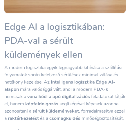
Edge AI a logisztikában:
PDA-val a sérült
küldemények ellen
A modern logisztika egyik legnagyobb kihívása a szállítási
folyamatok során keletkező sérülések minimalizálása és
hatékony kezelése. Az
Intelligens logisztika Edge AI-
alapon
mára valósággá vált, ahol a modern
PDA-k
nemcsak a
vonalkód-alapú digitalizációs
feladatokat látják
el, hanem
képfeldolgozás
segítségével képesek azonnal
azonosítani a
sérült küldeményeket
, forradalmasítva ezzel
a
raktárkezelést
és a
csomagküldés
minőségbiztosítását.