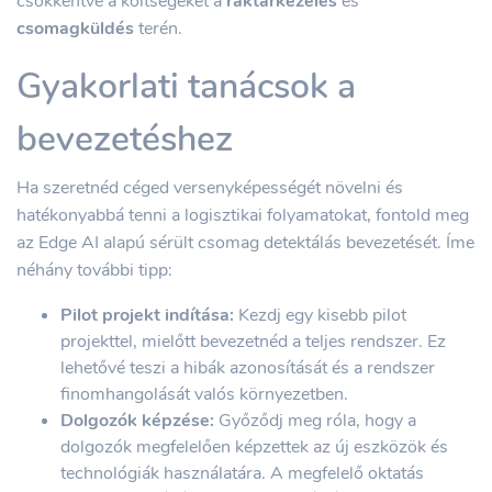
csökkentve a költségeket a
raktárkezelés
és
csomagküldés
terén.
Gyakorlati tanácsok a
bevezetéshez
Ha szeretnéd céged versenyképességét növelni és
hatékonyabbá tenni a logisztikai folyamatokat, fontold meg
az Edge AI alapú sérült csomag detektálás bevezetését. Íme
néhány további tipp:
Pilot projekt indítása:
Kezdj egy kisebb pilot
projekttel, mielőtt bevezetnéd a teljes rendszer. Ez
lehetővé teszi a hibák azonosítását és a rendszer
finomhangolását valós környezetben.
Dolgozók képzése:
Győződj meg róla, hogy a
dolgozók megfelelően képzettek az új eszközök és
technológiák használatára. A megfelelő oktatás