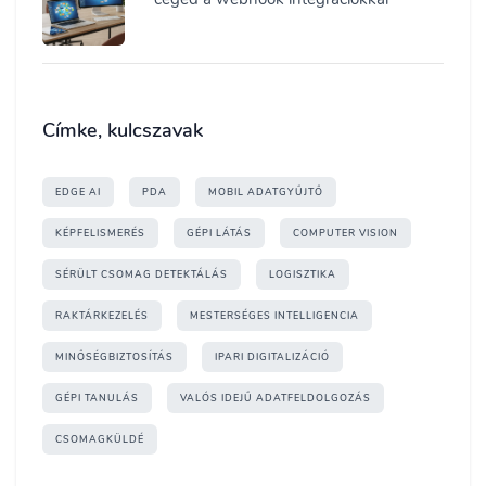
Címke, kulcszavak
EDGE AI
PDA
MOBIL ADATGYŰJTŐ
KÉPFELISMERÉS
GÉPI LÁTÁS
COMPUTER VISION
SÉRÜLT CSOMAG DETEKTÁLÁS
LOGISZTIKA
RAKTÁRKEZELÉS
MESTERSÉGES INTELLIGENCIA
MINŐSÉGBIZTOSÍTÁS
IPARI DIGITALIZÁCIÓ
GÉPI TANULÁS
VALÓS IDEJŰ ADATFELDOLGOZÁS
CSOMAGKÜLDÉ