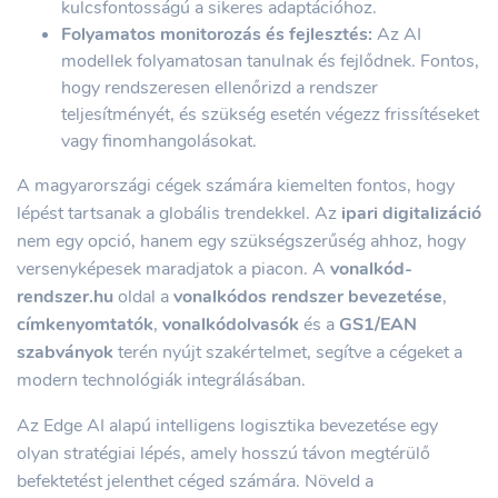
kulcsfontosságú a sikeres adaptációhoz.
Folyamatos monitorozás és fejlesztés:
Az AI
modellek folyamatosan tanulnak és fejlődnek. Fontos,
hogy rendszeresen ellenőrizd a rendszer
teljesítményét, és szükség esetén végezz frissítéseket
vagy finomhangolásokat.
A magyarországi cégek számára kiemelten fontos, hogy
lépést tartsanak a globális trendekkel. Az
ipari digitalizáció
nem egy opció, hanem egy szükségszerűség ahhoz, hogy
versenyképesek maradjatok a piacon. A
vonalkód-
rendszer.hu
oldal a
vonalkódos rendszer bevezetése
,
címkenyomtatók
,
vonalkódolvasók
és a
GS1/EAN
szabványok
terén nyújt szakértelmet, segítve a cégeket a
modern technológiák integrálásában.
Az Edge AI alapú intelligens logisztika bevezetése egy
olyan stratégiai lépés, amely hosszú távon megtérülő
befektetést jelenthet céged számára. Növeld a