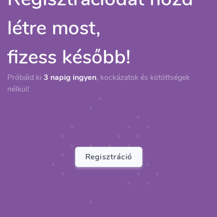
létre most,
fizess később!
Próbáld ki
3 napig ingyen
, kockázatok és kötöttségek
nélkül!
Regisztráció