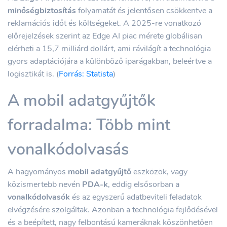
minőségbiztosítás
folyamatát és jelentősen csökkentve a
reklamációs időt és költségeket. A 2025-re vonatkozó
előrejelzések szerint az Edge AI piac mérete globálisan
elérheti a 15,7 milliárd dollárt, ami rávilágít a technológia
gyors adaptációjára a különböző iparágakban, beleértve a
logisztikát is. (
Forrás: Statista
)
A mobil adatgyűjtők
forradalma: Több mint
vonalkódolvasás
A hagyományos
mobil adatgyűjtő
eszközök, vagy
közismertebb nevén
PDA-k
, eddig elsősorban a
vonalkódolvasók
és az egyszerű adatbeviteli feladatok
elvégzésére szolgáltak. Azonban a technológia fejlődésével
és a beépített, nagy felbontású kameráknak köszönhetően