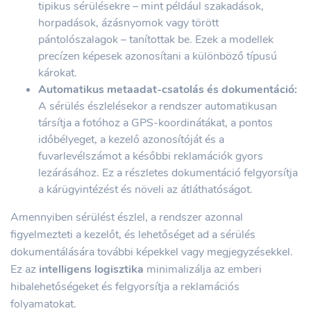
tipikus sérülésekre – mint például szakadások,
horpadások, ázásnyomok vagy törött
pántolószalagok – tanítottak be. Ezek a modellek
precízen képesek azonosítani a különböző típusú
károkat.
Automatikus metaadat-csatolás és dokumentáció:
A sérülés észlelésekor a rendszer automatikusan
társítja a fotóhoz a GPS-koordinátákat, a pontos
időbélyeget, a kezelő azonosítóját és a
fuvarlevélszámot a későbbi reklamációk gyors
lezárásához. Ez a részletes dokumentáció felgyorsítja
a kárügyintézést és növeli az átláthatóságot.
Amennyiben sérülést észlel, a rendszer azonnal
figyelmezteti a kezelőt, és lehetőséget ad a sérülés
dokumentálására további képekkel vagy megjegyzésekkel.
Ez az
intelligens logisztika
minimalizálja az emberi
hibalehetőségeket és felgyorsítja a reklamációs
folyamatokat.