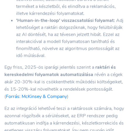
terméket a készletből, és elindítva a reklamációs,
illetve kárrendezési folyamatokat.
'Human-in-the-loop' visszacsatolási folyamat:
Adj
lehetőséget a raktári dolgozóknak, hogy felülbírálják
az AI döntését, ha az tévesen jelzett hibát. Ezzel az
interakcióval a modell folyamatosan tanítható és
finomítható, növelve az algoritmus pontosságát az
idő múlásával.
Egy friss, 2025-ös iparági jelentés szerint a
raktári és
kereskedelmi folyamatok automatizálása
révén a cégek
akár 20-30%-kal is csökkenthetik működési költségeiket,
és 15-20%-kal növelhetik a rendelések pontosságát.
(
Forrás: McKinsey & Company
)
Ez az integráció lehetővé teszi a raktárosok számára, hogy
azonnal rögzítsék a sérüléseket, az ERP rendszer pedig
automatikusan indítja a kárrendezési, készletkorrekciós és
esetleges visszáru folyamatokat. Így nem csupán időt