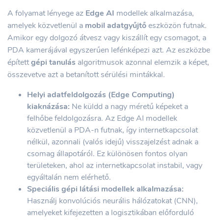
A folyamat lényege az
Edge AI
modellek alkalmazása,
amelyek közvetlenül a
mobil adatgyűjtő
eszközön futnak.
Amikor egy dolgozó átvesz vagy kiszállít egy csomagot, a
PDA kamerájával egyszerűen lefénképezi azt. Az eszközbe
épített
gépi tanulás
algoritmusok azonnal elemzik a képet,
összevetve azt a betanított sérülési mintákkal.
Helyi adatfeldolgozás (Edge Computing)
kiaknázása:
Ne küldd a nagy méretű képeket a
felhőbe feldolgozásra. Az Edge AI modellek
közvetlenül a PDA-n futnak, így internetkapcsolat
nélkül, azonnali (valós idejű) visszajelzést adnak a
csomag állapotáról. Ez különösen fontos olyan
területeken, ahol az internetkapcsolat instabil, vagy
egyáltalán nem elérhető.
Speciális gépi látási modellek alkalmazása:
Használj konvolúciós neurális hálózatokat (CNN),
amelyeket kifejezetten a logisztikában előforduló