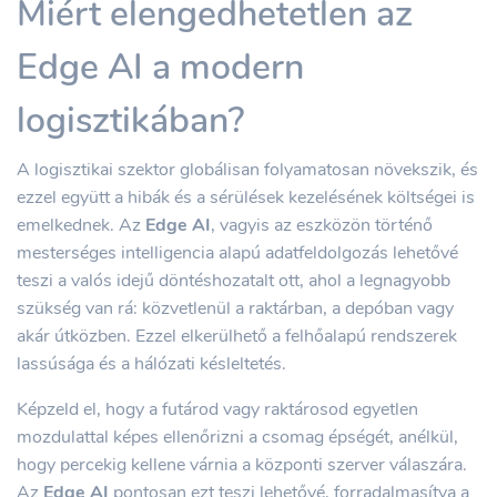
Miért elengedhetetlen az
Edge AI a modern
logisztikában?
A logisztikai szektor globálisan folyamatosan növekszik, és
ezzel együtt a hibák és a sérülések kezelésének költségei is
emelkednek. Az
Edge AI
, vagyis az eszközön történő
mesterséges intelligencia alapú adatfeldolgozás lehetővé
teszi a valós idejű döntéshozatalt ott, ahol a legnagyobb
szükség van rá: közvetlenül a raktárban, a depóban vagy
akár útközben. Ezzel elkerülhető a felhőalapú rendszerek
lassúsága és a hálózati késleltetés.
Képzeld el, hogy a futárod vagy raktárosod egyetlen
mozdulattal képes ellenőrizni a csomag épségét, anélkül,
hogy percekig kellene várnia a központi szerver válaszára.
Az
Edge AI
pontosan ezt teszi lehetővé, forradalmasítva a