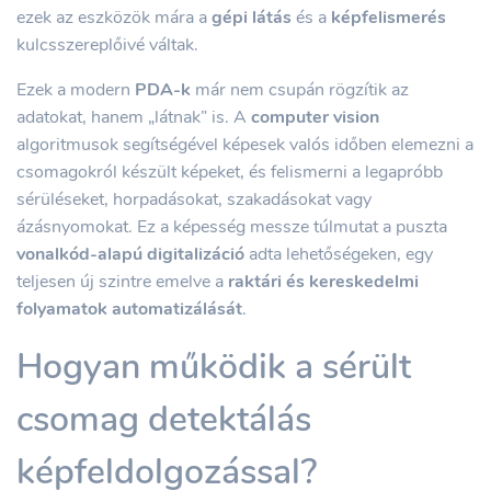
ezek az eszközök mára a
gépi látás
és a
képfelismerés
kulcsszereplőivé váltak.
Ezek a modern
PDA-k
már nem csupán rögzítik az
adatokat, hanem „látnak” is. A
computer vision
algoritmusok segítségével képesek valós időben elemezni a
csomagokról készült képeket, és felismerni a legapróbb
sérüléseket, horpadásokat, szakadásokat vagy
ázásnyomokat. Ez a képesség messze túlmutat a puszta
vonalkód-alapú digitalizáció
adta lehetőségeken, egy
teljesen új szintre emelve a
raktári és kereskedelmi
folyamatok automatizálását
.
Hogyan működik a sérült
csomag detektálás
képfeldolgozással?