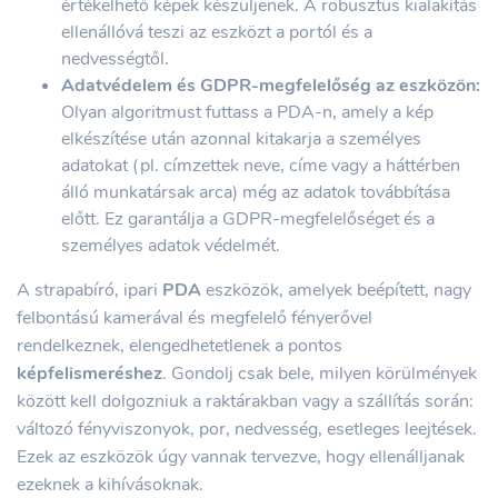
értékelhető képek készüljenek. A robusztus kialakítás
ellenállóvá teszi az eszközt a portól és a
nedvességtől.
Adatvédelem és GDPR-megfelelőség az eszközön:
Olyan algoritmust futtass a PDA-n, amely a kép
elkészítése után azonnal kitakarja a személyes
adatokat (pl. címzettek neve, címe vagy a háttérben
álló munkatársak arca) még az adatok továbbítása
előtt. Ez garantálja a GDPR-megfelelőséget és a
személyes adatok védelmét.
A strapabíró, ipari
PDA
eszközök, amelyek beépített, nagy
felbontású kamerával és megfelelő fényerővel
rendelkeznek, elengedhetetlenek a pontos
képfelismeréshez
. Gondolj csak bele, milyen körülmények
között kell dolgozniuk a raktárakban vagy a szállítás során:
változó fényviszonyok, por, nedvesség, esetleges leejtések.
Ezek az eszközök úgy vannak tervezve, hogy ellenálljanak
ezeknek a kihívásoknak.