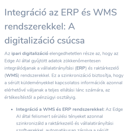
Integráció az ERP és WMS
rendszerekkel: A
digitalizáció csúcsa
Az
ipari digitalizáció
elengedhetetlen része az, hogy az
Edge AI által gyűjtött adatok zökkenőmentesen
integrálódjanak a vállalatirányítási (
ERP
) és raktárkezelő
(
WMS
) rendszerekkel. Ez a szinkronizáció biztosítja, hogy
a sérült küldeményekkel kapcsolatos információk azonnal
elérhetővé váljanak a teljes ellátási lánc számára, az
értékesítéstől a pénzügyi osztályig.
Integráció a WMS és ERP rendszerekkel:
Az Edge
AI által felismert sérülési tényeket azonnal
szinkronizáld a raktárkezelő és vállalatirányítási
szoftverekkel, automatikusan zárolva a sérült