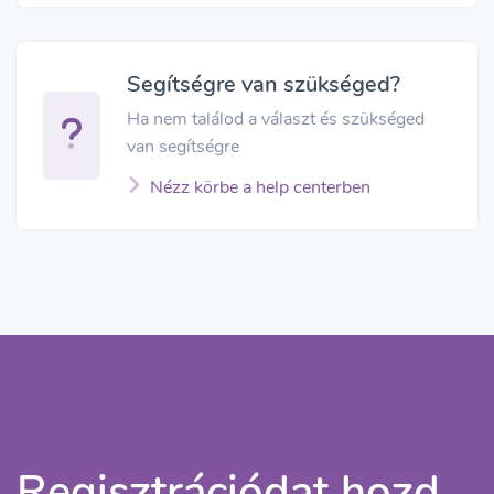
Segítségre van szükséged?
Ha nem találod a választ és szükséged
van segítségre
Nézz körbe a help centerben
Regisztrációdat hozd