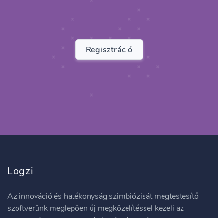
Regisztráció
Logzi
Az innováció és hatékonyság szimbiózisát megtestesítő
szoftverünk meglepően új megközelítéssel kezeli az