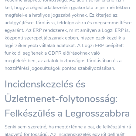
védelme alapvető fontosságú. Az audit során ellenőrizni
kell, hogy a céged adatkezelési gyakorlata teljes mértékben
megfelel-e a hatályos jogszabályoknak. Ez kiterjed az
adatgyűjtésre, tárolásra, feldolgozásra és megsemmisítésre
egyaránt. Az ERP rendszerek, mint amilyen a Logzi ERP is,
központi szerepet játszanak ebben, hiszen ezek kezelik a
legérzékenyebb vállalati adatokat. A Logzi ERP beépített
funkciói segítenek a GDPR előírásoknak való
megfelelésben, az adatok biztonságos tárolásában és a
hozzáférési jogosultságok pontos szabályozásában.
Incidenskezelés és
Üzletmenet-folytonosság:
Felkészülés a Legrosszabbra
Senki sem szeretné, ha megtörténne a baj, de felkészülni rá
alapvető fontosságú. Az incidenskezelés egy jól definiált