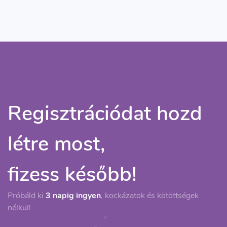
Regisztrációdat hozd
létre most,
fizess később!
Próbáld ki
3 napig ingyen
, kockázatok és kötöttségek
nélkül!