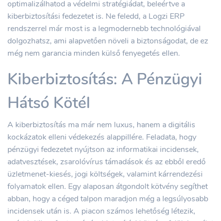
optimalizálhatod a védelmi stratégiádat, beleértve a
kiberbiztosítási fedezetet is. Ne feledd, a Logzi ERP
rendszerrel már most is a legmodernebb technológiával
dolgozhatsz, ami alapvetően növeli a biztonságodat, de ez
még nem garancia minden külső fenyegetés ellen.
Kiberbiztosítás: A Pénzügyi
Hátsó Kötél
A kiberbiztosítás ma már nem luxus, hanem a digitális
kockázatok elleni védekezés alappillére. Feladata, hogy
pénzügyi fedezetet nyújtson az informatikai incidensek,
adatvesztések, zsarolóvírus támadások és az ebből eredő
üzletmenet-kiesés, jogi költségek, valamint kárrendezési
folyamatok ellen. Egy alaposan átgondolt kötvény segíthet
abban, hogy a céged talpon maradjon még a legsúlyosabb
incidensek után is. A piacon számos lehetőség létezik,