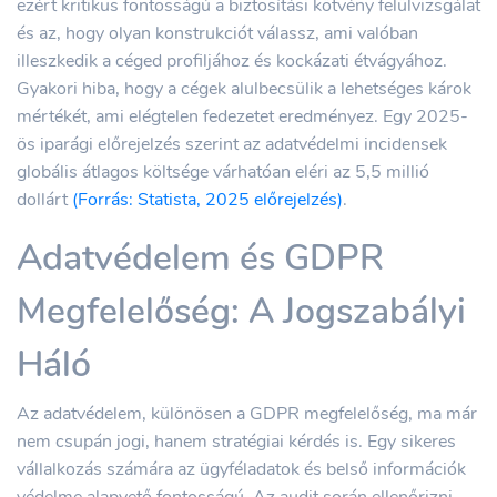
ezért kritikus fontosságú a biztosítási kötvény felülvizsgálat
és az, hogy olyan konstrukciót válassz, ami valóban
illeszkedik a céged profiljához és kockázati étvágyához.
Gyakori hiba, hogy a cégek alulbecsülik a lehetséges károk
mértékét, ami elégtelen fedezetet eredményez. Egy 2025-
ös iparági előrejelzés szerint az adatvédelmi incidensek
globális átlagos költsége várhatóan eléri az 5,5 millió
dollárt
(Forrás: Statista, 2025 előrejelzés)
.
Adatvédelem és GDPR
Megfelelőség: A Jogszabályi
Háló
Az adatvédelem, különösen a GDPR megfelelőség, ma már
nem csupán jogi, hanem stratégiai kérdés is. Egy sikeres
vállalkozás számára az ügyféladatok és belső információk