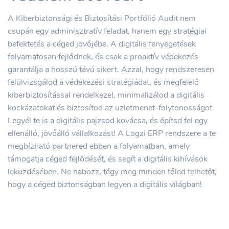
A Kiberbiztonsági és Biztosítási Portfólió Audit nem
csupán egy adminisztratív feladat, hanem egy stratégiai
befektetés a céged jövőjébe. A digitális fenyegetések
folyamatosan fejlődnek, és csak a proaktív védekezés
garantálja a hosszú távú sikert. Azzal, hogy rendszeresen
felülvizsgálod a védekezési stratégiádat, és megfelelő
kiberbiztosítással rendelkezel, minimalizálod a digitális
kockázatokat és biztosítod az üzletmenet-folytonosságot.
Legyél te is a digitális pajzsod kovácsa, és építsd fel egy
ellenálló, jövőálló vállalkozást! A Logzi ERP rendszere a te
megbízható partnered ebben a folyamatban, amely
támogatja céged fejlődését, és segít a digitális kihívások
leküzdésében. Ne habozz, tégy meg minden tőled telhetőt,
hogy a céged biztonságban legyen a digitális világban!