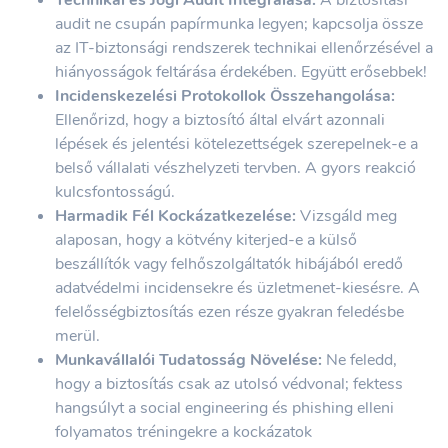
Technikai és Jogi Audit Integrálása:
A biztosítási
audit ne csupán papírmunka legyen; kapcsolja össze
az IT-biztonsági rendszerek technikai ellenőrzésével a
hiányosságok feltárása érdekében. Együtt erősebbek!
Incidenskezelési Protokollok Összehangolása:
Ellenőrizd, hogy a biztosító által elvárt azonnali
lépések és jelentési kötelezettségek szerepelnek-e a
belső vállalati vészhelyzeti tervben. A gyors reakció
kulcsfontosságú.
Harmadik Fél Kockázatkezelése:
Vizsgáld meg
alaposan, hogy a kötvény kiterjed-e a külső
beszállítók vagy felhőszolgáltatók hibájából eredő
adatvédelmi incidensekre és üzletmenet-kiesésre. A
felelősségbiztosítás ezen része gyakran feledésbe
merül.
Munkavállalói Tudatosság Növelése:
Ne feledd,
hogy a biztosítás csak az utolsó védvonal; fektess
hangsúlyt a social engineering és phishing elleni
folyamatos tréningekre a kockázatok