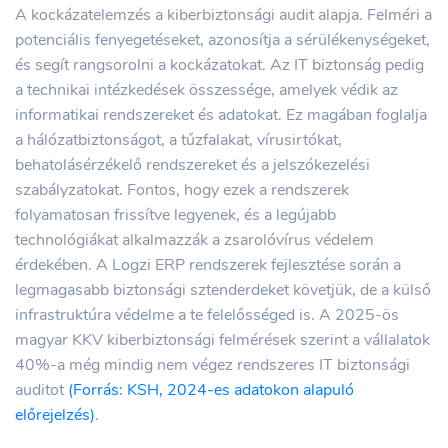
A kockázatelemzés a kiberbiztonsági audit alapja. Felméri a
potenciális fenyegetéseket, azonosítja a sérülékenységeket,
és segít rangsorolni a kockázatokat. Az IT biztonság pedig
a technikai intézkedések összessége, amelyek védik az
informatikai rendszereket és adatokat. Ez magában foglalja
a hálózatbiztonságot, a tűzfalakat, vírusirtókat,
behatolásérzékelő rendszereket és a jelszókezelési
szabályzatokat. Fontos, hogy ezek a rendszerek
folyamatosan frissítve legyenek, és a legújabb
technológiákat alkalmazzák a zsarolóvírus védelem
érdekében. A Logzi ERP rendszerek fejlesztése során a
legmagasabb biztonsági sztenderdeket követjük, de a külső
infrastruktúra védelme a te felelősséged is. A 2025-ös
magyar KKV kiberbiztonsági felmérések szerint a vállalatok
40%-a még mindig nem végez rendszeres IT biztonsági
auditot
(Forrás: KSH, 2024-es adatokon alapuló
előrejelzés)
.