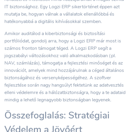
IT biztonsághoz. Egy Logzi ERP sikertörténet éppen azt
mutatja be, hogyan válnak a vállalatok ellenállóbbá és
hatékonyabbá a digitális kihívásokkal szemben.
Amikor auditálod a kiberbiztonsági és biztosítási
portfóliódat, gondolj arra, hogy a Logzi ERP már most is
számos fronton támogat téged. A Logzi ERP segít a
jogszabályi változásokhoz való alkalmazkodásban (pl.
NAV, számlázás), támogatja a fejlesztési minőséget és az
innovációt, amelyek mind hozzájárulnak a céged általános
biztonságához és versenyképességéhez. A szoftver
fejlesztése során nagy hangsúlyt fektetünk az adatvesztés
elleni védelemre és a hálózatbiztonságra, hogy a te adataid
mindig a lehető legnagyobb biztonságban legyenek.
Összefoglalás: Stratégiai
Védelem a Jövőért