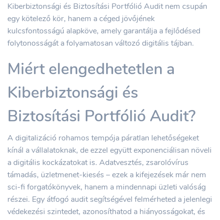
Kiberbiztonsági és Biztosítási Portfólió Audit nem csupán
egy kötelező kör, hanem a céged jövőjének
kulcsfontosságú alapköve, amely garantálja a fejlődésed
folytonosságát a folyamatosan változó digitális tájban.
Miért elengedhetetlen a
Kiberbiztonsági és
Biztosítási Portfólió Audit?
A digitalizáció rohamos tempója páratlan lehetőségeket
kínál a vállalatoknak, de ezzel együtt exponenciálisan növeli
a digitális kockázatokat is. Adatvesztés, zsarolóvírus
támadás, üzletmenet-kiesés – ezek a kifejezések már nem
sci-fi forgatókönyvek, hanem a mindennapi üzleti valóság
részei. Egy átfogó audit segítségével felmérheted a jelenlegi
védekezési szintedet, azonosíthatod a hiányosságokat, és