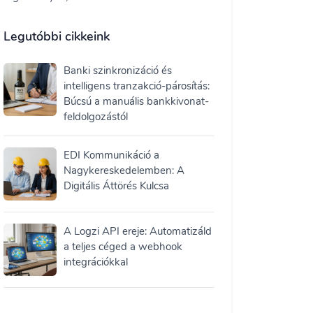
Legutóbbi cikkeink
Banki szinkronizáció és
intelligens tranzakció-párosítás:
Búcsú a manuális bankkivonat-
feldolgozástól
EDI Kommunikáció a
Nagykereskedelemben: A
Digitális Áttörés Kulcsa
A Logzi API ereje: Automatizáld
a teljes céged a webhook
integrációkkal