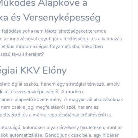
 Működés Alapköve a
ka és Versenyképesség
 fejlődése soha nem látott lehetőségeket teremt a
az innovációval együtt jár a felelősségteljes alkalmazás
-t etikus módon a céges folyamatokba, miközben
osszú távú sikereket?
tégiai KKV Előny
chnológiai eszköz, hanem egy stratégiai tényező, amely
ödését és versenyképességét. A modern
hanem alapvető követelmény. A magyar vállalkozásoknak
s nem csak a jogi megfelelésről szól, hanem az
dettségről és a márka reputációjának erősítéséről is.
ontosságú, különösen olyan érzékeny területeken, mint az
sok automatizálása. Gondoljunk csak bele, egy hibásan