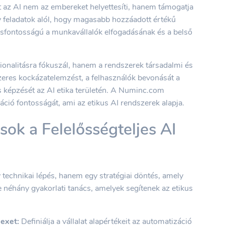
t az AI nem az embereket helyettesíti, hanem támogatja
ív feladatok alól, hogy magasabb hozzáadott értékű
sfontosságú a munkavállalók elfogadásának és a belső
onalitásra fókuszál, hanem a rendszerek társadalmi és
szeres kockázatelemzést, a felhasználók bevonását a
os képzését az AI etika területén. A Numinc.com
áció fontosságát, ami az etikus AI rendszerek alapja.
sok a Felelősségteljes AI
echnikai lépés, hanem egy stratégiai döntés, amely
me néhány gyakorlati tanács, amelyek segítenek az etikus
dexet:
Definiálja a vállalat alapértékeit az automatizáció