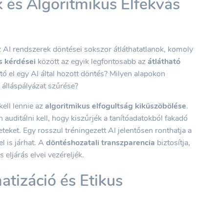
 és Algoritmikus Elfekvás
z AI rendszerek döntései sokszor átláthatatlanok, komoly
s kérdései
között az egyik legfontosabb az
átlátható
ó el egy AI által hozott döntés? Milyen alapokon
 álláspályázat szűrése?
kell lennie az
algoritmikus elfogultság kiküszöbölése
.
 auditálni kell, hogy kiszűrjék a tanítóadatokból fakadó
teket. Egy rosszul tréningezett AI jelentősen ronthatja a
l is járhat. A
döntéshozatali transzparencia
biztosítja,
 eljárás elvei vezéreljék.
izáció és Etikus