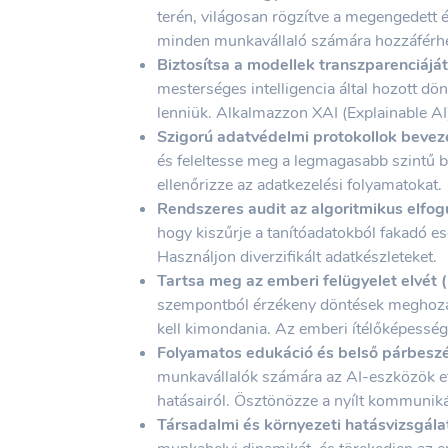
terén, világosan rögzítve a megengedett 
minden munkavállaló számára hozzáférhe
Biztosítsa a modellek transzparenciáját
mesterséges intelligencia által hozott d
lenniük. Alkalmazzon XAI (Explainable AI
Szigorú adatvédelmi protokollok bevez
és feleltesse meg a legmagasabb szintű 
ellenőrizze az adatkezelési folyamatokat.
Rendszeres audit az algoritmikus elfogu
hogy kiszűrje a tanítóadatokból fakadó es
Használjon diverzifikált adatkészleteket.
Tartsa meg az emberi felügyelet elvét 
szempontból érzékeny döntések meghozat
kell kimondania. Az emberi ítélőképesség
Folyamatos edukáció és belső párbesz
munkavállalók számára az AI-eszközök eti
hatásairól. Ösztönözze a nyílt kommuniká
Társadalmi és környezeti hatásvizsgála