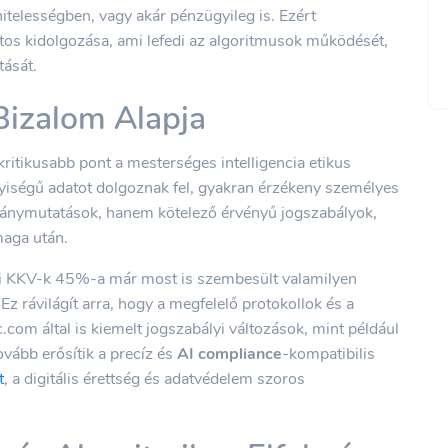
hitelességben, vagy akár pénzügyileg is. Ezért
os kidolgozása, ami lefedi az algoritmusok működését,
tását.
Bizalom Alapja
kritikusabb pont a mesterséges intelligencia etikus
yiségű adatot dolgoznak fel, gyakran érzékeny személyes
iránymutatások, hanem kötelező érvényű jogszabályok,
maga után.
pai KKV-k 45%-a már most is szembesült valamilyen
Ez rávilágít arra, hogy a megfelelő protokollok és a
com által is kiemelt jogszabályi változások, mint például
ovább erősítik a precíz és
AI compliance
-kompatibilis
t
, a digitális érettség és adatvédelem szoros