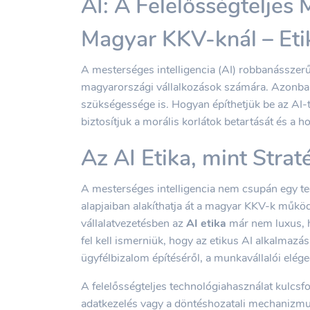
AI: A Felelősségteljes
Magyar KKV-knál – Eti
A mesterséges intelligencia (AI) robbanásszerű
magyarországi vállalkozások számára. Azonban 
szükségessége is. Hogyan építhetjük be az AI
biztosítjuk a morális korlátok betartását és a h
Az AI Etika, mint Stra
A mesterséges intelligencia nem csupán egy te
alapjaiban alakíthatja át a magyar KKV-k műk
vállalatvezetésben az
AI etika
már nem luxus, 
fel kell ismerniük, hogy az etikus AI alkalmazá
ügyfélbizalom építéséről, a munkavállalói elége
A felelősségteljes technológiahasználat kulcsf
adatkezelés vagy a döntéshozatali mechanizmu