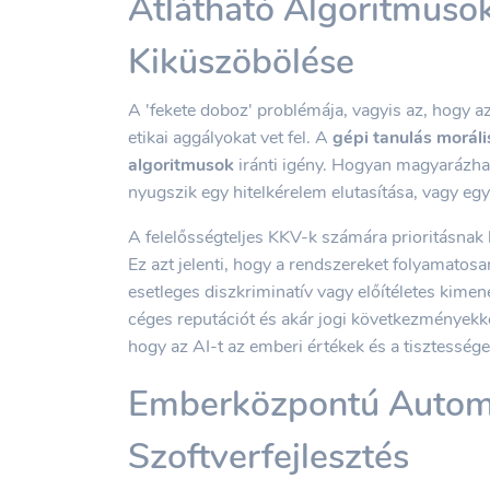
Átlátható Algoritmusok
Kiküszöbölése
A 'fekete doboz' problémája, vagyis az, hogy a
etikai aggályokat vet fel. A
gépi tanulás moráli
algoritmusok
iránti igény. Hogyan magyarázhat
nyugszik egy hitelkérelem elutasítása, vagy egy
A felelősségteljes KKV-k számára prioritásnak 
Ez azt jelenti, hogy a rendszereket folyamatosan
esetleges diszkriminatív vagy előítéletes kimene
céges reputációt és akár jogi következményekke
hogy az AI-t az emberi értékek és a tisztességes
Emberközpontú Automat
Szoftverfejlesztés