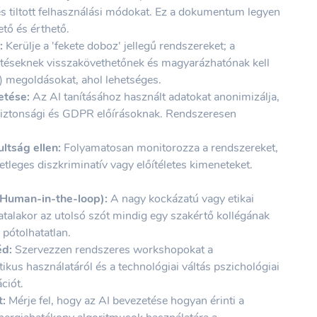
és tiltott felhasználási módokat. Ez a dokumentum legyen
tő és érthető.
:
Kerülje a 'fekete doboz' jellegű rendszereket; a
öntéseknek visszakövethetőnek és magyarázhatónak kell
) megoldásokat, ahol lehetséges.
etése:
Az AI tanításához használt adatokat anonimizálja,
biztonsági és GDPR előírásoknak. Rendszeresen
ltság ellen:
Folyamatosan monitorozza a rendszereket,
etleges diszkriminatív vagy előítéletes kimeneteket.
(Human-in-the-loop):
A nagy kockázatú vagy etikai
alakor az utolsó szót mindig egy szakértő kollégának
 pótolhatatlan.
éd:
Szervezzen rendszeres workshopokat a
kus használatáról és a technológiai váltás pszichológiai
ciót.
t:
Mérje fel, hogy az AI bevezetése hogyan érinti a