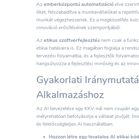
Az
emberközpontú automatizáció
elve szerin
őket, felszabadítva a munkavállalókat a repetit
munkát végezhessenek. Ez a megközelítés kulc
innováció erősítésének szempontjából.
Az
etikus szoftverfejlesztés
nem csak a funkci
etikai hatásaira is. Ez magában foglalja a rend
tervezési folyamatba, és a fejlesztők folyamat
hangsúlyozza a fejlesztési minőség és az innov
Gyakorlati Iránymutatá
Alkalmazáshoz
Az AI bevezetése egy KKV-nál nem csupán egy t
mélyrehatóan befolyásolja a vállalat jövőjét. Í
és felelősségteljes AI használatban:
Hozzon létre egy hivatalos AI etikai kó