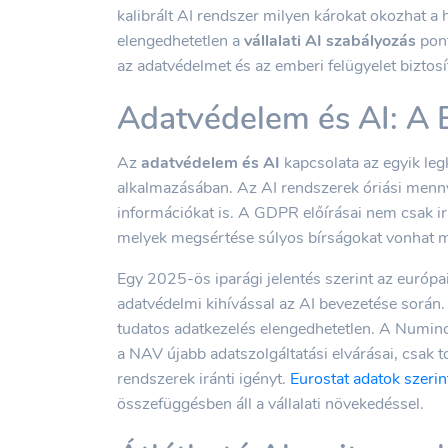
kalibrált AI rendszer milyen károkat okozhat a 
elengedhetetlen a
vállalati AI szabályozás
pont
az adatvédelmet és az emberi felügyelet biztosí
Adatvédelem és AI: A 
Az
adatvédelem és AI
kapcsolata az egyik leg
alkalmazásában. Az AI rendszerek óriási menn
információkat is. A GDPR előírásai nem csak 
melyek megsértése súlyos bírságokat vonhat 
Egy 2025-ös iparági jelentés szerint az euró
adatvédelmi kihívással az AI bevezetése során. 
tudatos adatkezelés elengedhetetlen. A Numinc.
a NAV újabb adatszolgáltatási elvárásai, csak t
rendszerek iránti igényt.
Eurostat adatok szerin
összefüggésben áll a vállalati növekedéssel.