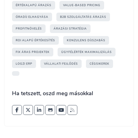
ÉRTÉKALAPÚ ÁRAZÁS
VALUE-BASED PRICING
ÓRADÍJ ELHAGYÁSA
B2B SZOLGÁLTATÁS ÁRAZÁS
PROFITNÖVELÉS
ÁRAZÁSI STRATÉGIA
ROI ALAPÚ ÉRTÉKESÍTÉS
KONZULENS DÍJSZABÁS
FIX ÁRAS PROJEKTEK
ÜGYFÉLÉRTÉK MAXIMALIZÁLÁS
LOGZI ERP
VÁLLALATI FEJLŐDÉS
CÉGSIKEREK
Ha tetszett, oszd meg másokkal