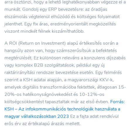
arra ösztönzi, hogy a lehető leghatékonyabban végezze el a
munkát. Gondolj egy ERP bevezetésre: az óradíjas
elszámolás végtelenül elhúzódó és költséges folyamatot
jelenthet. Egy fix áras, eredményorientált megközelítés
viszont mindkét félnek kiszámíthatóbb.
A ROI (Return on Investment) alapú értékesítés során a
hangsúly azon van, hogy számszerűsítsük a befektetés
megtérülését. Ez különösen releváns a konzulens díjszabás
vagy komplex B2B szolgáltatások, például egy új
raktárirányítási rendszer bevezetése esetén. Egy felmérés
szerint a KSH adatai alapján, a magyarországi KKV-k,
amelyek digitális transzformációba fektettek, átlagosan 15-
20%-os hatékonyságnövekedést és 10-12%-os
költségcsökkentést tapasztaltak már az első évben.
Forrás:
KSH – Az infokommunikációs technológiák használata a
magyar vállalkozásokban 2023
Ez a fajta adat rendkívül
erős érv az értékalapú árazás mellett.