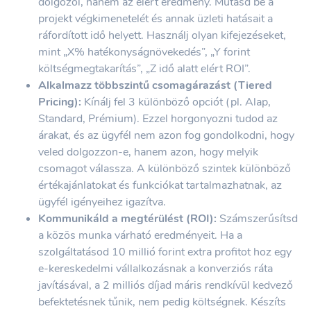
dolgozol, hanem az elért eredmény. Mutasd be a
projekt végkimenetelét és annak üzleti hatásait a
ráfordított idő helyett. Használj olyan kifejezéseket,
mint „X% hatékonyságnövekedés”, „Y forint
költségmegtakarítás”, „Z idő alatt elért ROI”.
Alkalmazz többszintű csomagárazást (Tiered
Pricing):
Kínálj fel 3 különböző opciót (pl. Alap,
Standard, Prémium). Ezzel horgonyozni tudod az
árakat, és az ügyfél nem azon fog gondolkodni, hogy
veled dolgozzon-e, hanem azon, hogy melyik
csomagot válassza. A különböző szintek különböző
értékajánlatokat és funkciókat tartalmazhatnak, az
ügyfél igényeihez igazítva.
Kommunikáld a megtérülést (ROI):
Számszerűsítsd
a közös munka várható eredményeit. Ha a
szolgáltatásod 10 millió forint extra profitot hoz egy
e-kereskedelmi vállalkozásnak a konverziós ráta
javításával, a 2 milliós díjad máris rendkívül kedvező
befektetésnek tűnik, nem pedig költségnek. Készíts