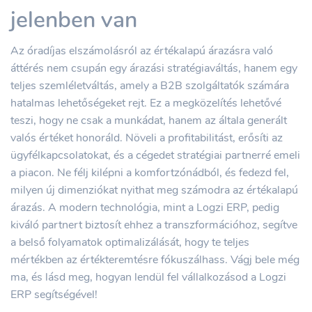
jelenben van
Az óradíjas elszámolásról az értékalapú árazásra való
áttérés nem csupán egy árazási stratégiaváltás, hanem egy
teljes szemléletváltás, amely a B2B szolgáltatók számára
hatalmas lehetőségeket rejt. Ez a megközelítés lehetővé
teszi, hogy ne csak a munkádat, hanem az általa generált
valós értéket honoráld. Növeli a profitabilitást, erősíti az
ügyfélkapcsolatokat, és a cégedet stratégiai partnerré emeli
a piacon. Ne félj kilépni a komfortzónádból, és fedezd fel,
milyen új dimenziókat nyithat meg számodra az értékalapú
árazás. A modern technológia, mint a Logzi ERP, pedig
kiváló partnert biztosít ehhez a transzformációhoz, segítve
a belső folyamatok optimalizálását, hogy te teljes
mértékben az értékteremtésre fókuszálhass. Vágj bele még
ma, és lásd meg, hogyan lendül fel vállalkozásod a Logzi
ERP segítségével!