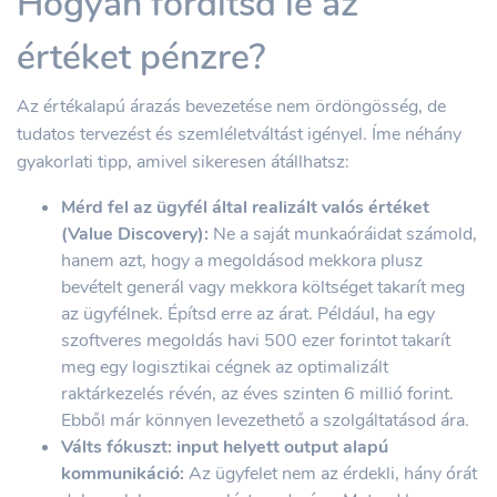
Hogyan fordítsd le az
értéket pénzre?
Az értékalapú árazás bevezetése nem ördöngösség, de
tudatos tervezést és szemléletváltást igényel. Íme néhány
gyakorlati tipp, amivel sikeresen átállhatsz:
Mérd fel az ügyfél által realizált valós értéket
(Value Discovery):
Ne a saját munkaóráidat számold,
hanem azt, hogy a megoldásod mekkora plusz
bevételt generál vagy mekkora költséget takarít meg
az ügyfélnek. Építsd erre az árat. Például, ha egy
szoftveres megoldás havi 500 ezer forintot takarít
meg egy logisztikai cégnek az optimalizált
raktárkezelés révén, az éves szinten 6 millió forint.
Ebből már könnyen levezethető a szolgáltatásod ára.
Válts fókuszt: input helyett output alapú
kommunikáció:
Az ügyfelet nem az érdekli, hány órát