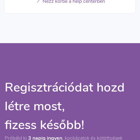
Nézz körbe a help centerben
Regisztrációdat hozd
létre most,
fizess később!
Próbáld ki
3 napig ingyen
, kockázatok és kötöttségek