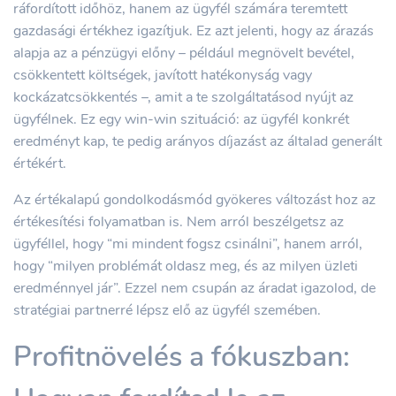
ráfordított időhöz, hanem az ügyfél számára teremtett
gazdasági értékhez igazítjuk. Ez azt jelenti, hogy az árazás
alapja az a pénzügyi előny – például megnövelt bevétel,
csökkentett költségek, javított hatékonyság vagy
kockázatcsökkentés –, amit a te szolgáltatásod nyújt az
ügyfélnek. Ez egy win-win szituáció: az ügyfél konkrét
eredményt kap, te pedig arányos díjazást az általad generált
értékért.
Az értékalapú gondolkodásmód gyökeres változást hoz az
értékesítési folyamatban is. Nem arról beszélgetsz az
ügyféllel, hogy “mi mindent fogsz csinálni”, hanem arról,
hogy “milyen problémát oldasz meg, és az milyen üzleti
eredménnyel jár”. Ezzel nem csupán az áradat igazolod, de
stratégiai partnerré lépsz elő az ügyfél szemében.
Profitnövelés a fókuszban: