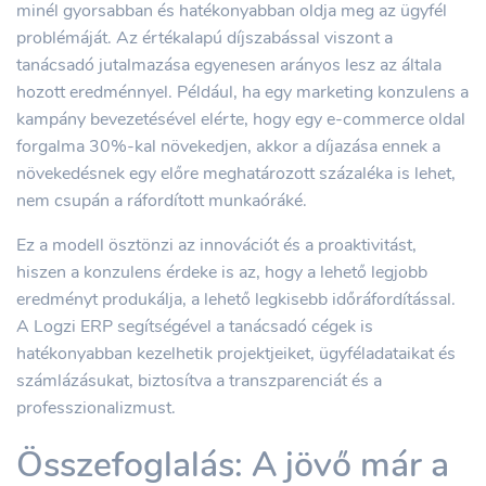
minél gyorsabban és hatékonyabban oldja meg az ügyfél
problémáját. Az értékalapú díjszabással viszont a
tanácsadó jutalmazása egyenesen arányos lesz az általa
hozott eredménnyel. Például, ha egy marketing konzulens a
kampány bevezetésével elérte, hogy egy e-commerce oldal
forgalma 30%-kal növekedjen, akkor a díjazása ennek a
növekedésnek egy előre meghatározott százaléka is lehet,
nem csupán a ráfordított munkaóráké.
Ez a modell ösztönzi az innovációt és a proaktivitást,
hiszen a konzulens érdeke is az, hogy a lehető legjobb
eredményt produkálja, a lehető legkisebb időráfordítással.
A Logzi ERP segítségével a tanácsadó cégek is
hatékonyabban kezelhetik projektjeiket, ügyféladataikat és
számlázásukat, biztosítva a transzparenciát és a
professzionalizmust.
Összefoglalás: A jövő már a