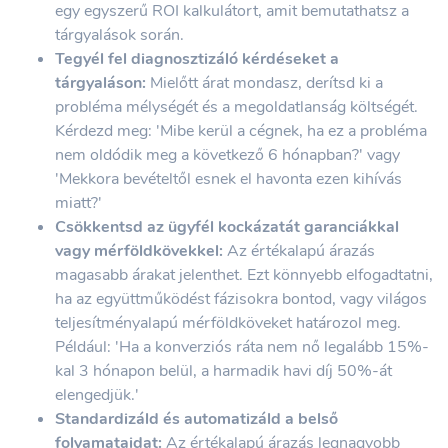
egy egyszerű ROI kalkulátort, amit bemutathatsz a
tárgyalások során.
Tegyél fel diagnosztizáló kérdéseket a
tárgyaláson:
Mielőtt árat mondasz, derítsd ki a
probléma mélységét és a megoldatlanság költségét.
Kérdezd meg: 'Mibe kerül a cégnek, ha ez a probléma
nem oldódik meg a következő 6 hónapban?' vagy
'Mekkora bevételtől esnek el havonta ezen kihívás
miatt?'
Csökkentsd az ügyfél kockázatát garanciákkal
vagy mérföldkövekkel:
Az értékalapú árazás
magasabb árakat jelenthet. Ezt könnyebb elfogadtatni,
ha az együttműködést fázisokra bontod, vagy világos
teljesítményalapú mérföldköveket határozol meg.
Például: 'Ha a konverziós ráta nem nő legalább 15%-
kal 3 hónapon belül, a harmadik havi díj 50%-át
elengedjük.'
Standardizáld és automatizáld a belső
folyamataidat:
Az értékalapú árazás legnagyobb