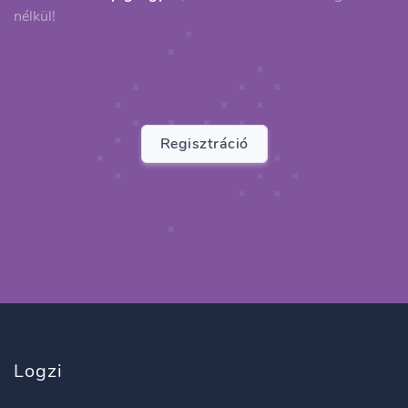
nélkül!
Regisztráció
Logzi