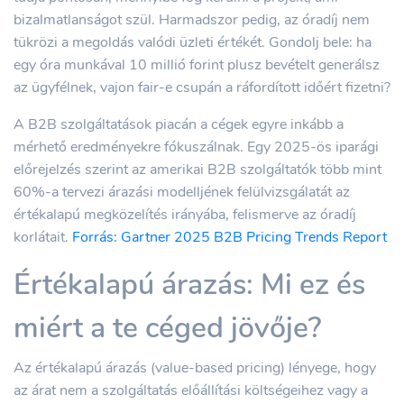
bizalmatlanságot szül. Harmadszor pedig, az óradíj nem
tükrözi a megoldás valódi üzleti értékét. Gondolj bele: ha
egy óra munkával 10 millió forint plusz bevételt generálsz
az ügyfélnek, vajon fair-e csupán a ráfordított időért fizetni?
A B2B szolgáltatások piacán a cégek egyre inkább a
mérhető eredményekre fókuszálnak. Egy 2025-ös iparági
előrejelzés szerint az amerikai B2B szolgáltatók több mint
60%-a tervezi árazási modelljének felülvizsgálatát az
értékalapú megközelítés irányába, felismerve az óradíj
korlátait.
Forrás: Gartner 2025 B2B Pricing Trends Report
Értékalapú árazás: Mi ez és
miért a te céged jövője?
Az értékalapú árazás (value-based pricing) lényege, hogy
az árat nem a szolgáltatás előállítási költségeihez vagy a