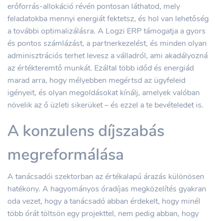
erőforrás-allokáció révén pontosan láthatod, mely
feladatokba mennyi energiát fektetsz, és hol van lehetőség
a további optimalizálásra. A Logzi ERP támogatja a gyors
és pontos számlázást, a partnerkezelést, és minden olyan
adminisztrációs terhet levesz a válladról, ami akadályozná
az értékteremtő munkát. Ezáltal több időd és energiád
marad arra, hogy mélyebben megértsd az ügyfeleid
igényeit, és olyan megoldásokat kínálj, amelyek valóban
növelik az ő üzleti sikerüket – és ezzel a te bevételedet is.
A konzulens díjszabás
megreformálása
A tanácsadói szektorban az értékalapú árazás különösen
hatékony. A hagyományos óradíjas megközelítés gyakran
oda vezet, hogy a tanácsadó abban érdekelt, hogy minél
több órát töltsön egy projekttel, nem pedig abban, hogy