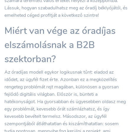
számára teremtett valós értéket helyezi a középpontba.
Lássuk, hogyan szabadulhatsz meg az óradíj béklyójától, és
emelheted céged profitját a következő szintre!
Miért van vége az óradíjas
elszámolásnak a B2B
szektorban?
Az óradíjas modell egykor logikusnak tűnt: eladod az
idődet, az ügyfél fizet érte. Azonban ez a megközelítés
rengeteg problémát rejt magában, különösen a gyorsan
fejlődő digitális világban. Először is, bünteti a
hatékonyságot. Ha gyorsabban és ügyesebben oldasz meg
egy problémát, kevesebb órát számlázhatsz, és így
kevesebb bevételt termelsz. Másodszor, az ügyfél
szempontjából átláthatatlan és kiszámíthatatlan: sosem
tudja pontosan, mennyibe fog kerülni a projekt, ami