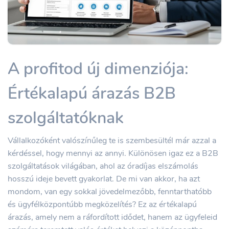
A profitod új dimenziója:
Értékalapú árazás B2B
szolgáltatóknak
Vállalkozóként valószínűleg te is szembesültél már azzal a
kérdéssel, hogy mennyi az annyi. Különösen igaz ez a B2B
szolgáltatások világában, ahol az óradíjas elszámolás
hosszú ideje bevett gyakorlat. De mi van akkor, ha azt
mondom, van egy sokkal jövedelmezőbb, fenntarthatóbb
és ügyfélközpontúbb megközelítés? Ez az értékalapú
árazás, amely nem a ráfordított idődet, hanem az ügyfeleid