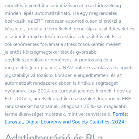
rendelésfelvételtől a számlázáson át a raktárkezelésig
minden lépés automatizálható. Ha egy megrendelés
beérkezik, az ERP rendszer automatikusan ellenőrzi a
készletet, foglalja a termékeket, generálja a szállítólevelet és
a számlát, majd értesíti a raktárat a kiszállításról. Ez a
zökkenőmentes folyamat a stresszcsökkentés mellett
jelentős költségmegtakarítást és gyorsabb
ügyfélkiszolgálást eredményez. A pontosság és a
megfelelés (compliance) a NAV online számlázás és egyéb
jogszabályi változások korában elengedhetetlen, és az
automatizált rendszerek ebben is kritikus segítséget
nyújtanak. Egy 2024-es Eurostat jelentés kiemeli, hogy az
EU-s KKV-k, amelyek digitális eszközöket, különösen ERP
rendszereket használnak, átlagosan 25%-kal magasabb
termelékenységet mutatnak, mint versenytársaik.
Forrás:
Eurostat, Digital Economy and Society Statistics, 2024
.
Adatintegráció és BI a