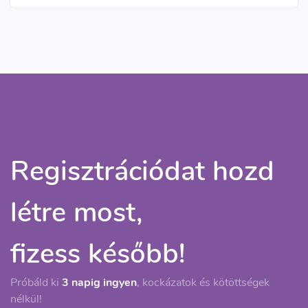
Regisztrációdat hozd
létre most,
fizess később!
Próbáld ki
3 napig ingyen
, kockázatok és kötöttségek
nélkül!