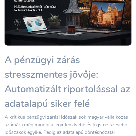
A pénzügyi zárás
stresszmentes jövője:
Automatizált riportolással az
adatalapú siker felé
A kritikus pénzügyi zárási időszak sok magyar vállalkozás
számára még mindig a legintenzívebb és legstresszesebb
időszakok egyike. Pedig az adatalapú döntéshozatal