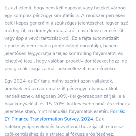
Ez azt jelenti, hogy nem kell napokat vagy heteket várnod
egy komplex pénzügyi kimutatásra. A rendszer perceken
belül képes generálni a szükséges jelentéseket, legyen szó
mérlegről, eredménykimutatásról, cash flow elemzésről
vagy épp a vevői tartozásokról. Ez a fajta automatizált
riportolás nem csak a pontosságot garantálja, hanem
jelentősen felgyorsítja a teljes kontrolling folyamatot, és
lehetővé teszi, hogy valóban proaktív döntéseket hozz, ne
pedig csak reagálj a már bekövetkezett eseményekre.
Egy 2024-es EY tanulmány szerint azon vállalatok,
amelyek erősen automatizált pénzügyi folyamatokkal
rendelkeznek, átlagosan 30%-kal gyorsabban zárják le a
havi könyvelést, és 15-20%-kal kevesebb hibát észlelnek a
jelentéseikben, mint manuális folyamatok esetén.
Forrás:
EY Finance Transformation Survey, 2024
. Ez a
hatékonyságnövekedés közvetlenül hozzájárul a stressz
csökkentéséhez és a stratégiai fókusz erősítéséhez.