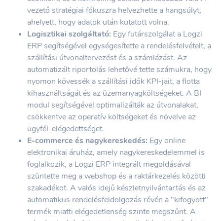
vezető stratégiai fókuszra helyezhette a hangsúlyt,
ahelyett, hogy adatok után kutatott volna.
Logisztikai szolgáltató:
Egy futárszolgálat a Logzi
ERP segítségével egységesítette a rendelésfelvételt, a
szállítási útvonaltervezést és a számlázást. Az
automatizált riportolás lehetővé tette számukra, hogy
nyomon kövessék a szállítási idők KPI-jait, a flotta
kihasználtságát és az üzemanyagköltségeket. A BI
modul segítségével optimalizálták az útvonalakat,
csökkentve az operatív költségeket és növelve az
ügyfél-elégedettséget.
E-commerce és nagykereskedés:
Egy online
elektronikai áruház, amely nagykereskedelemmel is
foglalkozik, a Logzi ERP integrált megoldásával
szüntette meg a webshop és a raktárkezelés közötti
szakadékot. A valós idejű készletnyilvántartás és az
automatikus rendelésfeldolgozás révén a "kifogyott"
termék miatti elégedetlenség szinte megszűnt. A