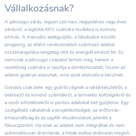
Vállalkozásnak?
A pénzügyi zárás, legyen szó havi, negyedéves vagy éves
zárásról, a legtöbb KKV számára továbbra is komoly
kihívás. A manuális adatgyűjtés, a táblázatok közötti
pingpong, az eltérő rendszerekből származó adatok
összehangolása rengeteg időt és energiát emészt fel. Ez
nemcsak a pénzügyi csapatot terheli meg, hanem a
vezetőség számára is lassítja a döntéshozatalt, hiszen az
adatok gyakran elavultak, mire azok elemzésre kerülnek.
Gondolj csak bele: egy gyártó cégnek a raktárkészletről, a
beérkező és kimenő számlákról, a termelési költségekről és
a vevői kifizetésekről is pontos adatokat kell gyűjtenie. Egy
szolgáltató vállalatnál a projektköltségek, az erőforrás-
kihasználtság és az ügyfél-elszámolások jelentik a
fókuszpontot. Ha ezek az adatok nem integráltak és nem
automatikusan áramlanak, a hibák esélye drámaian megnő,