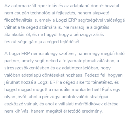
Az automatizált riportolás és az adatalapú döntéshozatal
nem csupán technológiai fejlesztés, hanem alapvető
filozófiaváltás is, amely a Logzi ERP segítségével valósággá
válhat a te céged számára is. Ne maradj le a digitális
átalakulásról, és ne hagyd, hogy a pénzügyi zárás
feszültsége gátolja a céged fejlődését!
A Logzi ERP nemcsak egy szoftver, hanem egy megbízható
partner, amely segít neked a folyamatoptimalizálásban, a
stresszcsökkentésben és az adatintegrációban, hogy
valóban adatalapú döntéseket hozhass. Fedezd fel, hogyan
járulhat hozzá a Logzi ERP a céged sikertörténetéhez, és
hagyd magad mögött a manuális munka terheit! Építs egy
olyan jövőt, ahol a pénzügyi adatok valódi stratégiai
eszközzé válnak, és ahol a vállalati mérföldkövek elérése
nem kihívás, hanem magától értetődő eredmény.