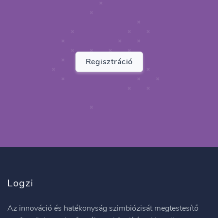
Regisztráció
Logzi
Az innováció és hatékonyság szimbiózisát megtestesítő