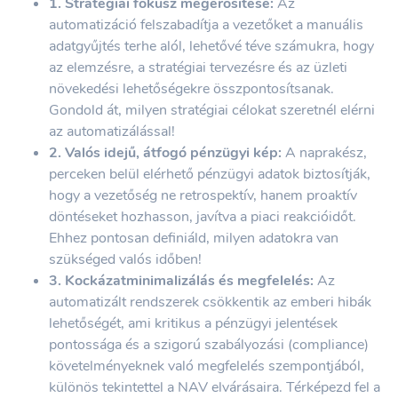
1. Stratégiai fókusz megerősítése:
Az
automatizáció felszabadítja a vezetőket a manuális
adatgyűjtés terhe alól, lehetővé téve számukra, hogy
az elemzésre, a stratégiai tervezésre és az üzleti
növekedési lehetőségekre összpontosítsanak.
Gondold át, milyen stratégiai célokat szeretnél elérni
az automatizálással!
2. Valós idejű, átfogó pénzügyi kép:
A naprakész,
perceken belül elérhető pénzügyi adatok biztosítják,
hogy a vezetőség ne retrospektív, hanem proaktív
döntéseket hozhasson, javítva a piaci reakcióidőt.
Ehhez pontosan definiáld, milyen adatokra van
szükséged valós időben!
3. Kockázatminimalizálás és megfelelés:
Az
automatizált rendszerek csökkentik az emberi hibák
lehetőségét, ami kritikus a pénzügyi jelentések
pontossága és a szigorú szabályozási (compliance)
követelményeknek való megfelelés szempontjából,
különös tekintettel a NAV elvárásaira. Térképezd fel a