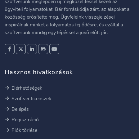
szoftverünk meglepően új megközelítéssel kezeli az
ügyviteli folyamatokat. Bár forráskódja zárt, az alapokat a
közösség erősítette meg. Ügyfeleink visszajelzései
inspirálnak minket a folyamatos fejlődésre, és ezáltal a
szoftverünk mindig egy lépéssel a jövő előtt jár.
Hasznos hivatkozások
Elérhetőségek
Szoftver licenszek
Belépés
Regisztráció
Fiók törlése