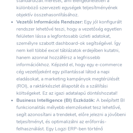
standardizált mérését, ami elengedhetetlen a
különböző szervezeti egységek teljesítményének
objektív összehasonlításához.
Vezetői Információs Rendszer:
Egy jól konfigurált
rendszer lehetővé teszi, hogy a vezetőség egyetlen
felületen lássa a legfontosabb üzleti adatokat,
személyre szabott dashboard-ok segítségével. Így
nem kell többé excel táblázatok erdejében kutatni,
hanem azonnal hozzáférsz a legfrissebb
információkhoz. Képzeld el, hogy egy e-commerce
cég vezetőjeként egy pillantással látod a napi
eladásokat, a marketing kampányok megtérülését
(ROI), a raktárkészlet állapotát és a szállítási
költségeket. Ez az igazi adatalapú döntéshozatal!
Business Intelligence (BI) Eszközök:
A beépített BI
funkcionalitás mélyebb elemzéseket tesz lehetővé,
segít azonosítani a trendeket, előre jelezni a jövőbeni
teljesítményt, és optimalizálni az erőforrás-
felhasználást. Egy Logzi ERP-ben történő