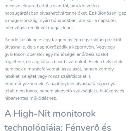
messze elmarad attól a szinttől, ami közvetlen
napsugárzásban olvashatóvá tenné őket. Ez különösen igaz
a magyarországi nyári hónapokban, amikor a napsütés
intenzitása rendkívül magas lehet.
Gondolj csak bele: egy targoncás épp egy raktári pozíciót
olvasna le, de a nap tükröződik a képernyőn. Vagy egy
gyártósori operátor egy minőségellenőrzési adatot
rögzítene, de alig látja a bevitt számokat. Ezek a helyzetek
nemcsak a munkafolyamat lassulását, hanem komoly
hibákat, selejtet vagy rossz szállításokat is
eredményezhetnek. A napfényben olvasható képernyő
tehát nem luxus, hanem alapvető szükséglet a hatékony és
hibamentes működéshez.
A High-Nit monitorok
technológiája: Fényerő és