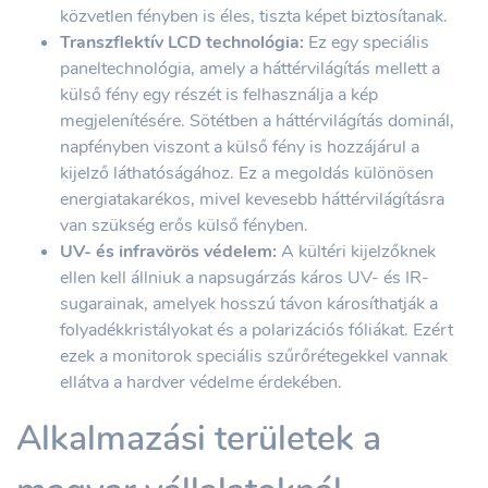
közvetlen fényben is éles, tiszta képet biztosítanak.
Transzflektív LCD technológia:
Ez egy speciális
paneltechnológia, amely a háttérvilágítás mellett a
külső fény egy részét is felhasználja a kép
megjelenítésére. Sötétben a háttérvilágítás dominál,
napfényben viszont a külső fény is hozzájárul a
kijelző láthatóságához. Ez a megoldás különösen
energiatakarékos, mivel kevesebb háttérvilágításra
van szükség erős külső fényben.
UV- és infravörös védelem:
A kültéri kijelzőknek
ellen kell állniuk a napsugárzás káros UV- és IR-
sugarainak, amelyek hosszú távon károsíthatják a
folyadékkristályokat és a polarizációs fóliákat. Ezért
ezek a monitorok speciális szűrőrétegekkel vannak
ellátva a hardver védelme érdekében.
Alkalmazási területek a