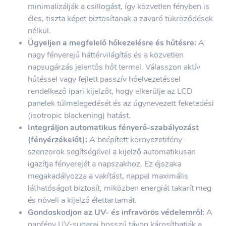
minimalizálják a csillogást, így közvetlen fényben is
éles, tiszta képet biztosítanak a zavaró tükröződések
nélkül.
Ügyeljen a megfelelő hőkezelésre és hűtésre:
A
nagy fényerejű háttérvilágítás és a közvetlen
napsugárzás jelentős hőt termel. Válasszon aktív
hűtéssel vagy fejlett passzív hőelvezetéssel
rendelkező ipari kijelzőt, hogy elkerülje az LCD
panelek túlmelegedését és az úgynevezett feketedési
(isotropic blackening) hatást.
Integráljon automatikus fényerő-szabályozást
(fényérzékelőt):
A beépített környezetifény-
szenzorok segítségével a kijelző automatikusan
igazítja fényerejét a napszakhoz. Ez éjszaka
megakadályozza a vakítást, nappal maximális
láthatóságot biztosít, miközben energiát takarít meg
és növeli a kijelző élettartamát.
Gondoskodjon az UV- és infravörös védelemről:
A
napfény UV-sugarai hosszú távon károsíthatják a