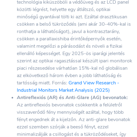
technológia kiküszöböli a védőüveg és az LCD panel
közötti légrést, helyette egy átlátszó, optikai
minőségű gyantával tölti ki azt. Ezáltal drasztikusan
csökken a belső tükröződés (ami akár 30-40%-kal is
ronthatja a láthatóságot), javul a kontrasztarány,
csökken a parallaxishiba érintőképernyők esetén,
valamint megelőzi a párásodást és növeli a fizikai
ellenálló képességet. Egy 2025-ös iparági jelentés
szerint az optikai ragasztással készült ipari monitorok
piaci részesedése várhatóan 15%-kal nő globálisan
az elkövetkező három évben a jobb láthatóság és
tartósság miatt. Forrás:
Grand View Research -
Industrial Monitors Market Analysis (2025)
Antireflexiós (AR) és Anti-Glare (AG) bevonatok:
Az antireflexiós bevonatok csökkentik a felületről
visszaverődő fény mennyiségét azáltal, hogy több
fényt engednek át a kijelzőn. Az anti-glare bevonatok
ezzel szemben szórják a beeső fényt, ezzel
minimalizálják a csillogást és a tükröződéseket, így