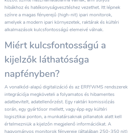
között szinte használhatatlanná válnak, ami súlyos
hibákhoz és hatékonyságvesztéshez vezethet. Itt lépnek
színre a magas fényerejű (high-nit) ipari monitorok,
amelyek a modern ipari környezetek, raktárak és kültéri
alkalmazások kulcsfontosságú elemeivé válnak.
Miért kulcsfontosságú a
kijelzők láthatósága
napfényben?
A vonalkód-alapú digitalizáció és az ERP/WMS rendszerek
integrációja megköveteli a folyamatos és hibamentes
adatbevitelt, adatellenőrzést. Egy raktári komissiózás
során, egy gyártósor mellett, vagy épp egy kültéri
logisztikai ponton, a munkatársaknak pillanatok alatt kell
értelmezniük a kijelzőn megjelenő információkat. A
hagyományos monitorok fényereje (általában 250-350 nit)