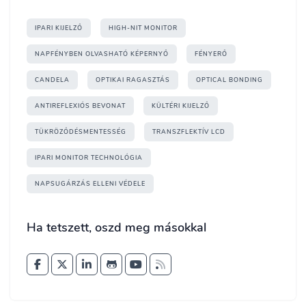
IPARI KIJELZŐ
HIGH-NIT MONITOR
NAPFÉNYBEN OLVASHATÓ KÉPERNYŐ
FÉNYERŐ
CANDELA
OPTIKAI RAGASZTÁS
OPTICAL BONDING
ANTIREFLEXIÓS BEVONAT
KÜLTÉRI KIJELZŐ
TÜKRÖZŐDÉSMENTESSÉG
TRANSZFLEKTÍV LCD
IPARI MONITOR TECHNOLÓGIA
NAPSUGÁRZÁS ELLENI VÉDELE
Ha tetszett, oszd meg másokkal