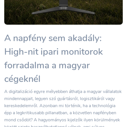
A napfény sem akadály:
High-nit ipari monitorok
forradalma a magyar
cégeknél
A digitalizáció egyre mélyebben áthatja a magyar vállalatok
mindennapjait, legyen szó gyártásról, logisztikáról vagy
kereskedelemről. Azonban mi történik, ha a technológia
épp a legkritikusabb pillanatban, a közvetlen napfényben
mond csődöt? A hagyományos kijelzők ilyen körülmények