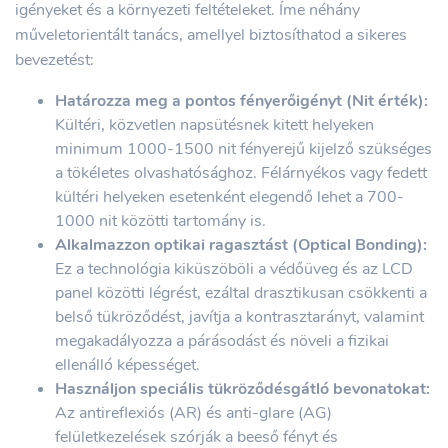
igényeket és a környezeti feltételeket. Íme néhány
műveletorientált tanács, amellyel biztosíthatod a sikeres
bevezetést:
Határozza meg a pontos fényerőigényt (Nit érték):
Kültéri, közvetlen napsütésnek kitett helyeken
minimum 1000-1500 nit fényerejű kijelző szükséges
a tökéletes olvashatósághoz. Félárnyékos vagy fedett
kültéri helyeken esetenként elegendő lehet a 700-
1000 nit közötti tartomány is.
Alkalmazzon optikai ragasztást (Optical Bonding):
Ez a technológia kiküszöböli a védőüveg és az LCD
panel közötti légrést, ezáltal drasztikusan csökkenti a
belső tükröződést, javítja a kontrasztarányt, valamint
megakadályozza a párásodást és növeli a fizikai
ellenálló képességet.
Használjon speciális tükröződésgátló bevonatokat:
Az antireflexiós (AR) és anti-glare (AG)
felületkezelések szórják a beeső fényt és