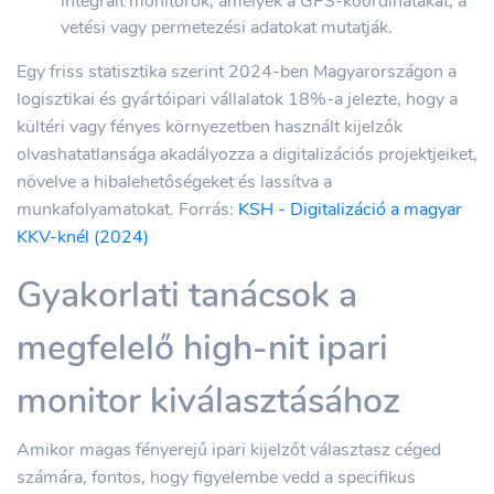
integrált monitorok, amelyek a GPS-koordinátákat, a
vetési vagy permetezési adatokat mutatják.
Egy friss statisztika szerint 2024-ben Magyarországon a
logisztikai és gyártóipari vállalatok 18%-a jelezte, hogy a
kültéri vagy fényes környezetben használt kijelzők
olvashatatlansága akadályozza a digitalizációs projektjeiket,
növelve a hibalehetőségeket és lassítva a
munkafolyamatokat. Forrás:
KSH - Digitalizáció a magyar
KKV-knél (2024)
Gyakorlati tanácsok a
megfelelő high-nit ipari
monitor kiválasztásához
Amikor magas fényerejű ipari kijelzőt választasz céged
számára, fontos, hogy figyelembe vedd a specifikus