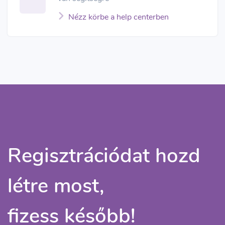
Nézz körbe a help centerben
Regisztrációdat hozd
létre most,
fizess később!