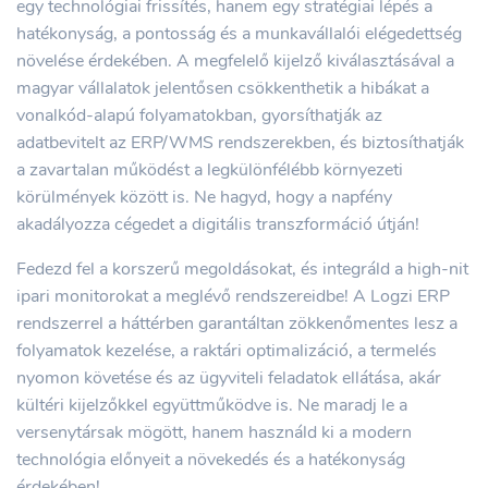
egy technológiai frissítés, hanem egy stratégiai lépés a
hatékonyság, a pontosság és a munkavállalói elégedettség
növelése érdekében. A megfelelő kijelző kiválasztásával a
magyar vállalatok jelentősen csökkenthetik a hibákat a
vonalkód-alapú folyamatokban, gyorsíthatják az
adatbevitelt az ERP/WMS rendszerekben, és biztosíthatják
a zavartalan működést a legkülönfélébb környezeti
körülmények között is. Ne hagyd, hogy a napfény
akadályozza cégedet a digitális transzformáció útján!
Fedezd fel a korszerű megoldásokat, és integráld a high-nit
ipari monitorokat a meglévő rendszereidbe! A Logzi ERP
rendszerrel a háttérben garantáltan zökkenőmentes lesz a
folyamatok kezelése, a raktári optimalizáció, a termelés
nyomon követése és az ügyviteli feladatok ellátása, akár
kültéri kijelzőkkel együttműködve is. Ne maradj le a
versenytársak mögött, hanem használd ki a modern
technológia előnyeit a növekedés és a hatékonyság
érdekében!