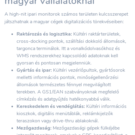
magyar vállalatoknál
A high-nit ipari monitorok számos területen kulcsszerepet
játszhatnak a magyar cégek digitalizációs törekvéseiben:
Raktározás és logisztika:
Kültéri raktárterületek,
cross-docking pontok, szállítási dokkoló állomások,
targonca terminálok. Itt a vonalkódolvasókhoz és
WMS rendszerekhez kapcsolódó adatoknak kell
gyorsan és pontosan megjelenniük.
Gyártás és ipar:
Kültéri vezérlőpultok, gyártósorok
melletti információs pontok, minőségellenőrzési
állomások természetes fénnyel megvilágított
terekben. A GS1/EAN szabványoknak megfelelő
címkézés és adatgyűjtés hatékonyabbá válik.
Kereskedelem és vendéglátás:
Kültéri információs
kioszkok, digitális menütáblák, reklámkijelzők
teraszokon vagy drive-thru ablakoknál.
Mezőgazdaság:
Mezőgazdasági gépek fülkéjébe