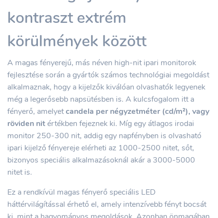
kontraszt extrém
körülmények között
A magas fényerejű, más néven high-nit ipari monitorok
fejlesztése során a gyártók számos technológiai megoldást
alkalmaznak, hogy a kijelzők kiválóan olvashatók legyenek
még a legerősebb napsütésben is. A kulcsfogalom itt a
fényerő, amelyet
candela per négyzetméter (cd/m²), vagy
röviden nit
értékben fejeznek ki. Míg egy átlagos irodai
monitor 250-300 nit, addig egy napfényben is olvasható
ipari kijelző fényereje elérheti az 1000-2500 nitet, sőt,
bizonyos speciális alkalmazásoknál akár a 3000-5000
nitet is.
Ez a rendkívül magas fényerő speciális LED
háttérvilágítással érhető el, amely intenzívebb fényt bocsát
ki, mint a hagyományos megoldások. Azonban önmagában