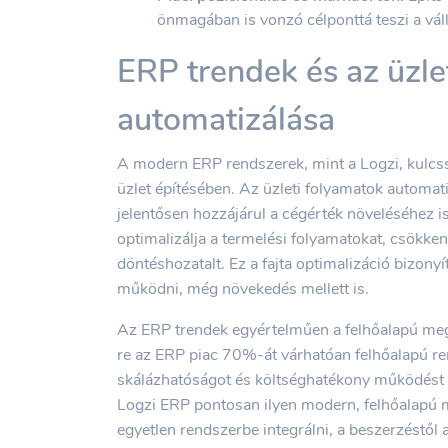
önmagában is vonzó célponttá teszi a váll
ERP trendek és az üzle
automatizálása
A modern ERP rendszerek, mint a Logzi, kulcss
üzlet építésében. Az üzleti folyamatok autom
jelentősen hozzájárul a cégérték növeléséhez i
optimalizálja a termelési folyamatokat, csökkenti
döntéshozatalt. Ez a fajta optimalizáció bizonyí
működni, még növekedés mellett is.
Az ERP trendek egyértelműen a felhőalapú meg
re az ERP piac 70%-át várhatóan felhőalapú re
skálázhatóságot és költséghatékony működést 
Logzi ERP pontosan ilyen modern, felhőalapú m
egyetlen rendszerbe integrálni, a beszerzéstől 