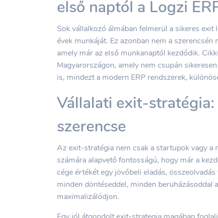
első naptól a Logzi ERP
Sok vállalkozó álmában felmerül a sikeres exit 
évek munkáját. Ez azonban nem a szerencsén m
amely már az első munkanaptól kezdődik. Cikk
Magyarországon, amely nem csupán sikeresen m
is, mindezt a modern ERP rendszerek, különös
Vállalati exit-stratégi
szerencse
Az exit-stratégia nem csak a startupok vagy a
számára alapvető fontosságú, hogy már a kezde
cége értékét egy jövőbeli eladás, összeolvadás 
minden döntéseddel, minden beruházásoddal azt
maximalizálódjon.
Egy jól átgondolt exit-strategia magában foglalja