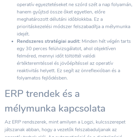
operatív egyeztetéseket ne szórd szét a nap folyamán,
hanem gyűjtsd össze őket egyetlen, előre
meghatározott délutáni időblokkba. Ez a
prioritáskezelési módszer felszabadítja a mélymunka
idejét.
Rendszeres stratégiai audit:
Minden hét végén tarts
egy 30 perces felülvizsgálatot, ahol objektíven
felméred, mennyi időt töltöttél valódi
értékteremtéssel és jövőépítéssel az operatív
reaktivitás helyett. Ez segít az önreflexióban és a
folyamatos fejlődésben.
ERP trendek és a
mélymunka kapcsolata
Az ERP rendszerek, mint amilyen a Logzi, kulcsszerepet
játszanak abban, hogy a vezetők felszabaduljanak az