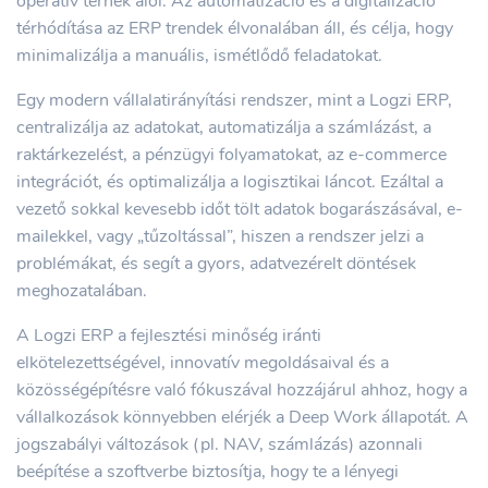
operatív terhek alól. Az automatizáció és a digitalizáció
térhódítása az ERP trendek élvonalában áll, és célja, hogy
minimalizálja a manuális, ismétlődő feladatokat.
Egy modern vállalatirányítási rendszer, mint a Logzi ERP,
centralizálja az adatokat, automatizálja a számlázást, a
raktárkezelést, a pénzügyi folyamatokat, az e-commerce
integrációt, és optimalizálja a logisztikai láncot. Ezáltal a
vezető sokkal kevesebb időt tölt adatok bogarászásával, e-
mailekkel, vagy „tűzoltással”, hiszen a rendszer jelzi a
problémákat, és segít a gyors, adatvezérelt döntések
meghozatalában.
A Logzi ERP a fejlesztési minőség iránti
elkötelezettségével, innovatív megoldásaival és a
közösségépítésre való fókuszával hozzájárul ahhoz, hogy a
vállalkozások könnyebben elérjék a Deep Work állapotát. A
jogszabályi változások (pl. NAV, számlázás) azonnali
beépítése a szoftverbe biztosítja, hogy te a lényegi