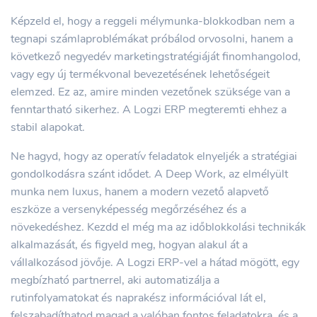
Képzeld el, hogy a reggeli mélymunka-blokkodban nem a
tegnapi számlaproblémákat próbálod orvosolni, hanem a
következő negyedév marketingstratégiáját finomhangolod,
vagy egy új termékvonal bevezetésének lehetőségeit
elemzed. Ez az, amire minden vezetőnek szüksége van a
fenntartható sikerhez. A Logzi ERP megteremti ehhez a
stabil alapokat.
Ne hagyd, hogy az operatív feladatok elnyeljék a stratégiai
gondolkodásra szánt idődet. A Deep Work, az elmélyült
munka nem luxus, hanem a modern vezető alapvető
eszköze a versenyképesség megőrzéséhez és a
növekedéshez. Kezdd el még ma az időblokkolási technikák
alkalmazását, és figyeld meg, hogyan alakul át a
vállalkozásod jövője. A Logzi ERP-vel a hátad mögött, egy
megbízható partnerrel, aki automatizálja a
rutinfolyamatokat és naprakész információval lát el,
felszabadíthatod magad a valóban fontos feladatokra, és a