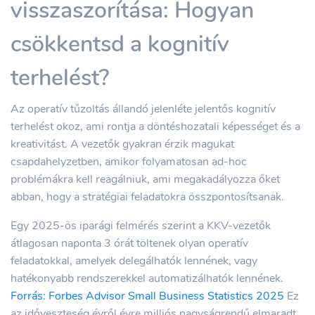
visszaszorítása: Hogyan
csökkentsd a kognitív
terhelést?
Az operatív tűzoltás állandó jelenléte jelentős kognitív
terhelést okoz, ami rontja a döntéshozatali képességet és a
kreativitást. A vezetők gyakran érzik magukat
csapdahelyzetben, amikor folyamatosan ad-hoc
problémákra kell reagálniuk, ami megakadályozza őket
abban, hogy a stratégiai feladatokra összpontosítsanak.
Egy 2025-ös iparági felmérés szerint a KKV-vezetők
átlagosan naponta 3 órát töltenek olyan operatív
feladatokkal, amelyek delegálhatók lennének, vagy
hatékonyabb rendszerekkel automatizálhatók lennének.
Forrás: Forbes Advisor Small Business Statistics 2025
Ez
az időveszteség évről évre milliós nagyságrendű elmaradt