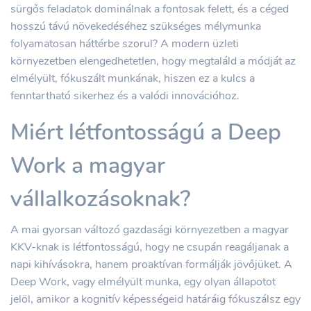
sürgős feladatok dominálnak a fontosak felett, és a céged
hosszú távú növekedéséhez szükséges mélymunka
folyamatosan háttérbe szorul? A modern üzleti
környezetben elengedhetetlen, hogy megtaláld a módját az
elmélyült, fókuszált munkának, hiszen ez a kulcs a
fenntartható sikerhez és a valódi innovációhoz.
Miért létfontosságú a Deep
Work a magyar
vállalkozásoknak?
A mai gyorsan változó gazdasági környezetben a magyar
KKV-knak is létfontosságú, hogy ne csupán reagáljanak a
napi kihívásokra, hanem proaktívan formálják jövőjüket. A
Deep Work, vagy elmélyült munka, egy olyan állapotot
jelöl, amikor a kognitív képességeid határáig fókuszálsz egy