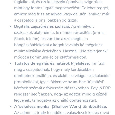
foglalkozol, és ezeket kezeld éppolyan szigorúan,
mint egy fontos ügyfélmegbeszélést. Ez lehet reggel,
amikor még friss az agyad, vagy délután, amikor már
a csapatod is önállóabban dolgozik.
Digitális zajszűrés és izoláció:
Az elmélyült
szakaszok alatt némíts le minden értesítést (e-mail,
Slack, telefon), és zárd be a szükségtelen
böngészőablakokat a kognitív váltás költségeinek
minimalizálása érdekében. Használj „Ne zavarjanak”
módot a kommunikációs platformjaidon.
Tudatos delegálás és határok kijelölése:
Tanítsd
meg a csapatodnak, hogy mely kérdésekben
dönthetnek önállóan, és alakíts ki világos eszkalációs
protokollokat, így csökkentve az ad-hoc 'tűzoltási'
kérések számát a fókuszált időszakodban. Egy jó ERP
rendszer segít abban, hogy az adatok mindig kéznél
legyenek, támogatva az önálló döntéshozatalt.
A 'sekélyes munka' (Shallow Work) tömbösítése:
Az adminisztratív teendőket, válaszleveleket és rövid