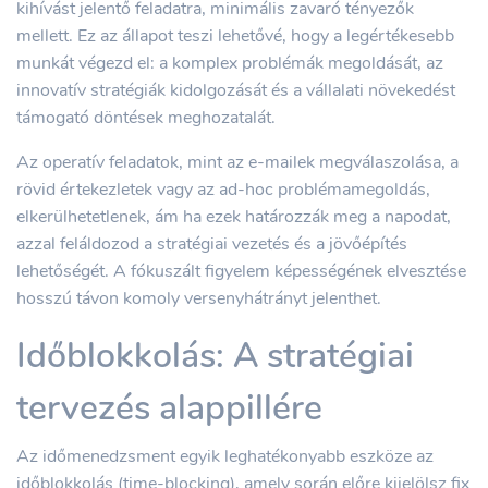
kihívást jelentő feladatra, minimális zavaró tényezők
mellett. Ez az állapot teszi lehetővé, hogy a legértékesebb
munkát végezd el: a komplex problémák megoldását, az
innovatív stratégiák kidolgozását és a vállalati növekedést
támogató döntések meghozatalát.
Az operatív feladatok, mint az e-mailek megválaszolása, a
rövid értekezletek vagy az ad-hoc problémamegoldás,
elkerülhetetlenek, ám ha ezek határozzák meg a napodat,
azzal feláldozod a stratégiai vezetés és a jövőépítés
lehetőségét. A fókuszált figyelem képességének elvesztése
hosszú távon komoly versenyhátrányt jelenthet.
Időblokkolás: A stratégiai
tervezés alappillére
Az időmenedzsment egyik leghatékonyabb eszköze az
időblokkolás (time-blocking), amely során előre kijelölsz fix