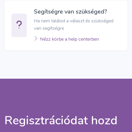
Segítségre van szükséged?
Ha nem találod a választ és szükséged
van segítségre
Nézz körbe a help centerben
Regisztrációdat hozd