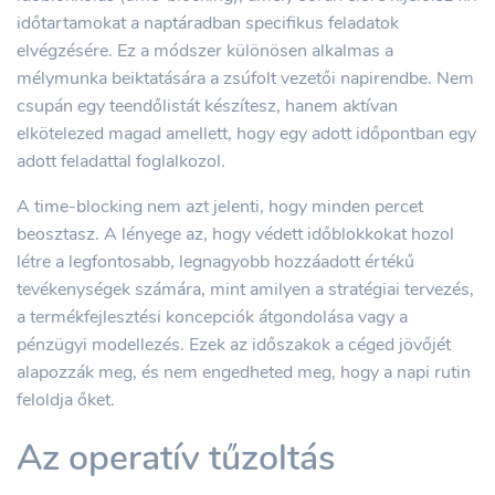
időtartamokat a naptáradban specifikus feladatok
elvégzésére. Ez a módszer különösen alkalmas a
mélymunka beiktatására a zsúfolt vezetői napirendbe. Nem
csupán egy teendőlistát készítesz, hanem aktívan
elkötelezed magad amellett, hogy egy adott időpontban egy
adott feladattal foglalkozol.
A time-blocking nem azt jelenti, hogy minden percet
beosztasz. A lényege az, hogy védett időblokkokat hozol
létre a legfontosabb, legnagyobb hozzáadott értékű
tevékenységek számára, mint amilyen a stratégiai tervezés,
a termékfejlesztési koncepciók átgondolása vagy a
pénzügyi modellezés. Ezek az időszakok a céged jövőjét
alapozzák meg, és nem engedheted meg, hogy a napi rutin
feloldja őket.
Az operatív tűzoltás