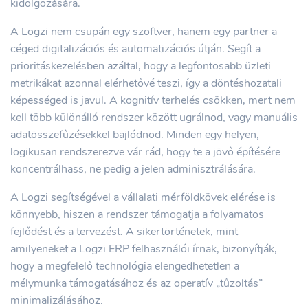
kidolgozására.
A Logzi nem csupán egy szoftver, hanem egy partner a
céged digitalizációs és automatizációs útján. Segít a
prioritáskezelésben azáltal, hogy a legfontosabb üzleti
metrikákat azonnal elérhetővé teszi, így a döntéshozatali
képességed is javul. A kognitív terhelés csökken, mert nem
kell több különálló rendszer között ugrálnod, vagy manuális
adatösszefűzésekkel bajlódnod. Minden egy helyen,
logikusan rendszerezve vár rád, hogy te a jövő építésére
koncentrálhass, ne pedig a jelen adminisztrálására.
A Logzi segítségével a vállalati mérföldkövek elérése is
könnyebb, hiszen a rendszer támogatja a folyamatos
fejlődést és a tervezést. A sikertörténetek, mint
amilyeneket a Logzi ERP felhasználói írnak, bizonyítják,
hogy a megfelelő technológia elengedhetetlen a
mélymunka támogatásához és az operatív „tűzoltás”
minimalizálásához.