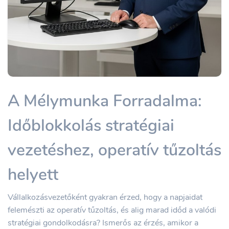
A Mélymunka Forradalma:
Időblokkolás stratégiai
vezetéshez, operatív tűzoltás
helyett
Vállalkozásvezetőként gyakran érzed, hogy a napjaidat
felemészti az operatív tűzoltás, és alig marad időd a valódi
stratégiai gondolkodásra? Ismerős az érzés, amikor a