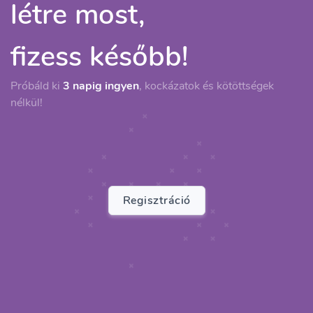
létre most,
fizess később!
Próbáld ki
3 napig ingyen
, kockázatok és kötöttségek
nélkül!
Regisztráció