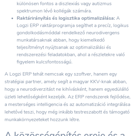
különösen fontos a diszlexiás vagy autizmus
spektrumon lévő kollégák számára.
Raktárirányítás és logisztika optimalizálása:
A
Logzi ERP raktárprogramja segíthet a precíz, logikus
gondolkodásmóddal rendelkező neurodivergens
munkatársaknak abban, hogy kiemelkedő
teljesítményt nyújtsanak az optimalizálási és
rendszerezési feladatokban, ahol a részletekre való
figyelem kulcsfontosságú.
A Logzi ERP tehát nemcsak egy szoftver, hanem egy
stratégiai partner, amely segít a magyar KKV-knak abban,
hogy a neurodiverzitást ne kihívásként, hanem egyedülálló
üzleti lehetőségként kezeljék. Az ERP rendszerek fejlődése,
a mesterséges intelligencia és az automatizáció integrálása
lehetővé teszi, hogy még inkább testreszabott és támogató
munkakörnyezeteket hozzunk létre.
A közösségépítés ereje és a