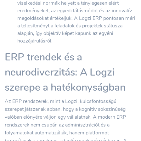
viselkedési normák helyett a ténylegesen elért
eredményeket, az egyedi látásmódot és az innovatív
megoldásokat értékeljük. A Logzi ERP pontosan méri
a teljesítményt a feladatok és projektek státusza
alapján, így objektív képet kapunk az egyéni
hozzájárulásról.
ERP trendek és a
neurodiverzitás: A Logzi
szerepe a hatékonyságban
Az ERP rendszerek, mint a Logzi, kulcsfontosságú
szerepet játszanak abban, hogy a kognitív sokszínűség
valóban előnyére váljon egy vállalatnak. A modern ERP
rendszerek nem csupán az adminisztrációt és a
folyamatokat automatizálják, hanem platformot
biztosítanak a rugalmas, adaptív munkavégzéshez is. A