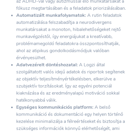
az ADHD-val vagy autizmussal élő munkatársakat a
fókusz megtartásában és a feladatok priorizálásában.
Automatizált munkafolyamatok:
A rutin feladatok
automatizálása felszabadítja a neurodivergens
munkatársakat a monoton, hibalehetőségeket rejtő
munkavégzéstől, így energiájukat a kreatívabb,
problémamegoldó feladatokra összpontosíthatják,
ahol az atipikus gondolkodásmódjuk valóban
érvényesülhet.
Adatvezérelt döntéshozatal:
A Logzi által
szolgáltatott valós idejű adatok és riportok segítenek
az objektív teljesítményértékelésben, elkerülve a
szubjektív torzításokat. Így az egyéni potenciál
kiaknázása és az eredményalapú motiváció sokkal
hatékonyabbá válik.
Egységes kommunikációs platform:
A belső
kommunikáció és dokumentáció egy helyen történő
kezelése minimalizálja a félreértéseket és biztosítja a
szükséges információk könnyű elérhetőségét, ami