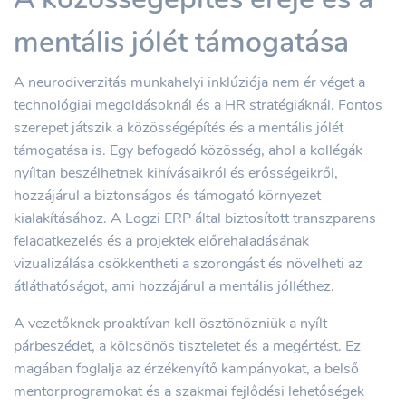
mentális jólét támogatása
A neurodiverzitás munkahelyi inklúziója nem ér véget a
technológiai megoldásoknál és a HR stratégiáknál. Fontos
szerepet játszik a közösségépítés és a mentális jólét
támogatása is. Egy befogadó közösség, ahol a kollégák
nyíltan beszélhetnek kihívásaikról és erősségeikről,
hozzájárul a biztonságos és támogató környezet
kialakításához. A Logzi ERP által biztosított transzparens
feladatkezelés és a projektek előrehaladásának
vizualizálása csökkentheti a szorongást és növelheti az
átláthatóságot, ami hozzájárul a mentális jólléthez.
A vezetőknek proaktívan kell ösztönözniük a nyílt
párbeszédet, a kölcsönös tiszteletet és a megértést. Ez
magában foglalja az érzékenyítő kampányokat, a belső
mentorprogramokat és a szakmai fejlődési lehetőségek