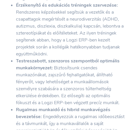
Érzékenyítő és edukációs tréningek szervezése:
Rendszeres képzésekkel segítsük a vezetők és a
csapattagok megértését a neurodiverzitás (ADHD,
autizmus, diszlexia, diszkalkulia) kapcsán, lebontva a
sztereotípiákat és előítéleteket. Az ilyen tréningek
segítenek abban, hogy a Logzi ERP-ben kezelt
projektek során a kollégák hatékonyabban tudjanak
együttműködni.
Testreszabott, szenzoros szempontból optimális
munkakörnyezet:
Biztosítsunk csendes
munkazónákat, zajszűrő fejhallgatókat, állítható
fényerőt, vagy lehetőséget a munkaállomások
személyre szabására a szenzoros túlterheltség
elkerülése érdekében. Ez elősegíti az optimális
fókuszt és a Logzi ERP-ben végzett precíz munkát.
Rugalmas munkaidő és hibrid munkavégzés
bevezetése:
Engedélyezzük a rugalmas időbeosztást
és a távmunkát, így a munkavállalók a saját