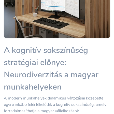
A kognitív sokszínűség
stratégiai előnye:
Neurodiverzitás a magyar
munkahelyeken
A modern munkahelyek dinamikus változásai közepette
egyre inkább felértékelődik a kognitív sokszínűség, amely
forradalmasíthatja a magyar vállalkozások