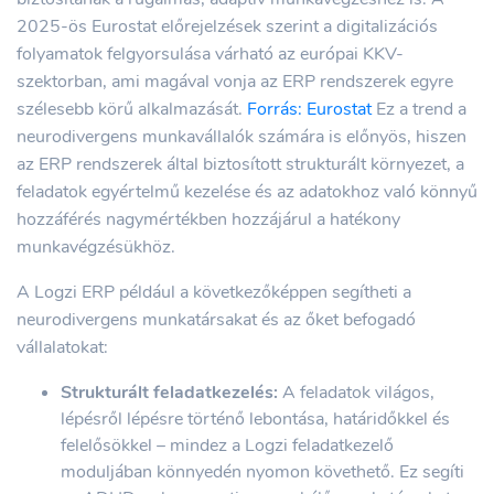
2025-ös Eurostat előrejelzések szerint a digitalizációs
folyamatok felgyorsulása várható az európai KKV-
szektorban, ami magával vonja az ERP rendszerek egyre
szélesebb körű alkalmazását.
Forrás: Eurostat
Ez a trend a
neurodivergens munkavállalók számára is előnyös, hiszen
az ERP rendszerek által biztosított strukturált környezet, a
feladatok egyértelmű kezelése és az adatokhoz való könnyű
hozzáférés nagymértékben hozzájárul a hatékony
munkavégzésükhöz.
A Logzi ERP például a következőképpen segítheti a
neurodivergens munkatársakat és az őket befogadó
vállalatokat:
Strukturált feladatkezelés:
A feladatok világos,
lépésről lépésre történő lebontása, határidőkkel és
felelősökkel – mindez a Logzi feladatkezelő
moduljában könnyedén nyomon követhető. Ez segíti