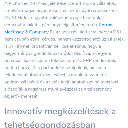
A McKinsey 2024-es jelentése szerint azok a vállalatok,
amelyek magas diverzitással és inklúzióval rendelkeznek,
25-30%-kal nagyobb valószínűséggel felülmúlják
versenytársaikat a pénzügyi teljesítmény terén.
Forrás:
McKinsey & Company
Ez az adat rávilágít arra, hogy a D&I
nem csupán etikai kérdés, hanem kézzelfogható üzleti érték
is. A HR-nek proaktívan kell cselekednie, hogy a
hagyományos gondolkodásmódot felülírva, az egyéni
potenciál kiaknázására fókuszáljon. Az ERP rendszerek,
mint a Logzi, itt is partnerként szolgálnak, hiszen a
feladatok átlátható kezelésével, a munkafolyamatok
optimalizálásával és a valós idejű adatok szolgáltatásával
elősegítik a rugalmas munkavégzést és a teljesítmény
objektív mérését.
Innovatív megközelítések a
tehetséggondozásban