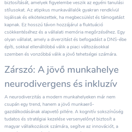
biztosítását, amelyek figyelembe veszik az egyéni tanulási
stílusokat. Az atipikus munkavállalók gyakran rendkívül
lojálisak és elkötelezettek, ha megbecsülést és támogatást
kapnak. Ez hosszú távon hozzájárul a fluktuáció
csökkentéséhez és a vállalati memória megőrzéséhez. Egy
olyan vállalat, amely a diverzitást és befogadást a DNS-ébe
építi, sokkal ellenállóbbá válik a piaci változásokkal
szemben és vonzóbbá válik a jövő tehetségei számára.
Zárszó: A jövő munkahelye
neurodivergens és inkluzív
A neurodiverzitás a modern munkahelyeken már nem
csupán egy trend, hanem a jövő munkaerő-
gazdálkodásának alapvető pillére. A kognitív sokszínűség
tudatos és stratégiai kezelése versenyelőnyt biztosít a
magyar vállalkozások számára, segítve az innovációt, a