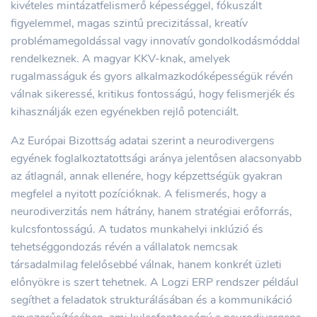
kivételes mintázatfelismerő képességgel, fókuszált
figyelemmel, magas szintű precizitással, kreatív
problémamegoldással vagy innovatív gondolkodásmóddal
rendelkeznek. A magyar KKV-knak, amelyek
rugalmasságuk és gyors alkalmazkodóképességük révén
válnak sikeressé, kritikus fontosságú, hogy felismerjék és
kihasználják ezen egyénekben rejlő potenciált.
Az Európai Bizottság adatai szerint a neurodivergens
egyének foglalkoztatottsági aránya jelentősen alacsonyabb
az átlagnál, annak ellenére, hogy képzettségük gyakran
megfelel a nyitott pozícióknak. A felismerés, hogy a
neurodiverzitás nem hátrány, hanem stratégiai erőforrás,
kulcsfontosságú. A tudatos munkahelyi inklúzió és
tehetséggondozás révén a vállalatok nemcsak
társadalmilag felelősebbé válnak, hanem konkrét üzleti
előnyökre is szert tehetnek. A Logzi ERP rendszer például
segíthet a feladatok strukturálásában és a kommunikáció