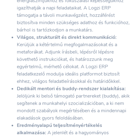
energiaszintjükhöz és fókuszálási képességükhöz
igazíthatják a napi feladataikat. A Logzi ERP
támogatja a távoli munkavégzést, hozzáférést
biztosítva minden szükséges adathoz és funkcióhoz,
bárhol is tartózkodjon a munkatárs.
Világos, strukturált és direkt kommunikáció:
Kerüljük a kétértelmű megfogalmazásokat és a
metaforákat. Adjunk írásbeli, lépésről lépésre
követhető instrukciókat, és határozzunk meg
egyértelmű, mérhető célokat. A Logzi ERP
feladatkezelő modulja ideális platformot biztosít
ehhez, világos feladatleírásokkal és határidőkkel.
Dedikált mentori és buddy-rendszer kialakítása:
Jelöljünk ki belső támogató partnereket (buddy), akik
segítenek a munkahelyi szocializációban, a ki nem
mondott szabályok megértésében és a mindennapi
elakadások gyors feloldásában.
Eredményalapú teljesítményértékelés
alkalmazása:
A jelenlét és a hagyományos