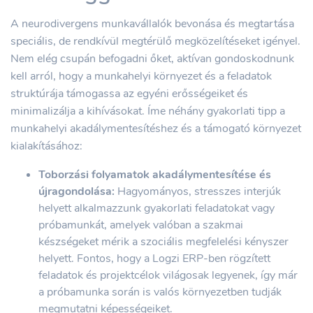
A neurodivergens munkavállalók bevonása és megtartása
speciális, de rendkívül megtérülő megközelítéseket igényel.
Nem elég csupán befogadni őket, aktívan gondoskodnunk
kell arról, hogy a munkahelyi környezet és a feladatok
struktúrája támogassa az egyéni erősségeiket és
minimalizálja a kihívásokat. Íme néhány gyakorlati tipp a
munkahelyi akadálymentesítéshez és a támogató környezet
kialakításához:
Toborzási folyamatok akadálymentesítése és
újragondolása:
Hagyományos, stresszes interjúk
helyett alkalmazzunk gyakorlati feladatokat vagy
próbamunkát, amelyek valóban a szakmai
készségeket mérik a szociális megfelelési kényszer
helyett. Fontos, hogy a Logzi ERP-ben rögzített
feladatok és projektcélok világosak legyenek, így már
a próbamunka során is valós környezetben tudják
megmutatni képességeiket.