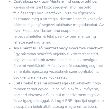
Csatlakozz exkluzív Mastermind csoportokhoz:
Keress olyan zárt közösségeket, ahol hasonló
felelősséggel bíró vezetőkkel, bizalmi légkörben
oszthatod meg a stratégiai dilemmáidat, és kollektív
bölcsesség segítségével találhatsz megoldásokat. Az
ilyen Executive Mastermind csoportok
felbecsülhetetlen értékű peer-to-peer mentoring
lehetőséget nyújtanak.
Alkalmazz külső mentort vagy executive coach-ot:
Egy pártatlan szakértő objektív tükröt tarthat eléd,
segítve a vakfoltok azonosítását és a biztonságos
érzelmi ventillációt. A felsővezetői coaching segíthet
a mentális egészség vezetőknek szempontjából is,
csökkentve a kiégés kockázatát.
Építs belső bizalmi szövetségeket:
Ahelyett, hogy
minden terhet egyedül cipelnél, alakíts ki mélyebb,
partneri viszonyt a C-szintű menedzsment tagjaival
és az igazgatósággal. A Logzi ERP riportjai segítenek
a csapaton belüli átláthatóság megteremtésében,