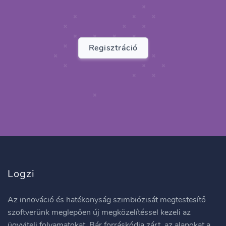
Regisztráció
Logzi
Az innováció és hatékonyság szimbiózisát megtestesítő
szoftverünk meglepően új megközelítéssel kezeli az
ügyviteli folyamatokat. Bár forráskódja zárt, az alapokat a