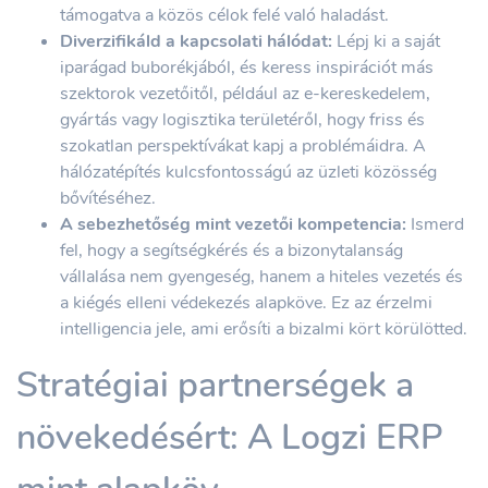
támogatva a közös célok felé való haladást.
Diverzifikáld a kapcsolati hálódat:
Lépj ki a saját
iparágad buborékjából, és keress inspirációt más
szektorok vezetőitől, például az e-kereskedelem,
gyártás vagy logisztika területéről, hogy friss és
szokatlan perspektívákat kapj a problémáidra. A
hálózatépítés kulcsfontosságú az üzleti közösség
bővítéséhez.
A sebezhetőség mint vezetői kompetencia:
Ismerd
fel, hogy a segítségkérés és a bizonytalanság
vállalása nem gyengeség, hanem a hiteles vezetés és
a kiégés elleni védekezés alapköve. Ez az érzelmi
intelligencia jele, ami erősíti a bizalmi kört körülötted.
Stratégiai partnerségek a
növekedésért: A Logzi ERP