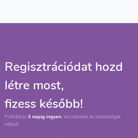
Regisztrációdat hozd
létre most,
fizess később!
Próbáld ki
3 napig ingyen
, kockázatok és kötöttségek
nélkül!