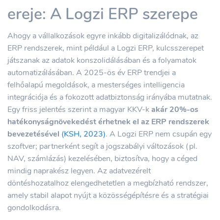
ereje: A Logzi ERP szerepe
Ahogy a vállalkozások egyre inkább digitalizálódnak, az
ERP rendszerek, mint például a Logzi ERP, kulcsszerepet
játszanak az adatok konszolidálásában és a folyamatok
automatizálásában. A 2025-ös év ERP trendjei a
felhőalapú megoldások, a mesterséges intelligencia
integrációja és a fokozott adatbiztonság irányába mutatnak.
Egy friss jelentés szerint a magyar KKV-k
akár 20%-os
hatékonyságnövekedést érhetnek el az ERP rendszerek
bevezetésével
(KSH, 2023)
. A Logzi ERP nem csupán egy
szoftver; partnerként segít a jogszabályi változások (pl.
NAV, számlázás) kezelésében, biztosítva, hogy a céged
mindig naprakész legyen. Az adatvezérelt
döntéshozatalhoz elengedhetetlen a megbízható rendszer,
amely stabil alapot nyújt a közösségépítésre és a stratégiai
gondolkodásra.