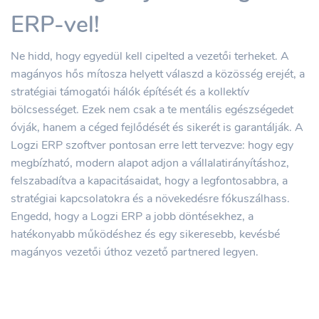
ERP-vel!
Ne hidd, hogy egyedül kell cipelted a vezetői terheket. A
magányos hős mítosza helyett válaszd a közösség erejét, a
stratégiai támogatói hálók építését és a kollektív
bölcsességet. Ezek nem csak a te mentális egészségedet
óvják, hanem a céged fejlődését és sikerét is garantálják. A
Logzi ERP szoftver pontosan erre lett tervezve: hogy egy
megbízható, modern alapot adjon a vállalatirányításhoz,
felszabadítva a kapacitásaidat, hogy a legfontosabbra, a
stratégiai kapcsolatokra és a növekedésre fókuszálhass.
Engedd, hogy a Logzi ERP a jobb döntésekhez, a
hatékonyabb működéshez és egy sikeresebb, kevésbé
magányos vezetői úthoz vezető partnered legyen.