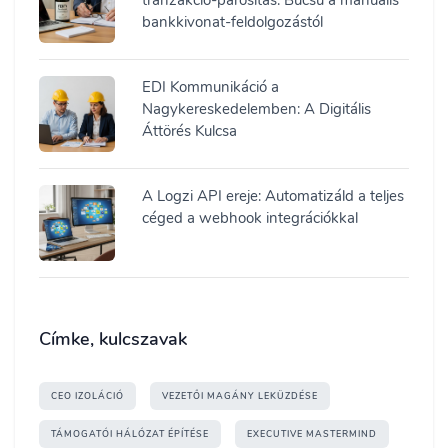
tranzakció-párosítás: Búcsú a manuális
bankkivonat-feldolgozástól
EDI Kommunikáció a
Nagykereskedelemben: A Digitális
Áttörés Kulcsa
A Logzi API ereje: Automatizáld a teljes
céged a webhook integrációkkal
Címke, kulcszavak
CEO IZOLÁCIÓ
VEZETŐI MAGÁNY LEKÜZDÉSE
TÁMOGATÓI HÁLÓZAT ÉPÍTÉSE
EXECUTIVE MASTERMIND