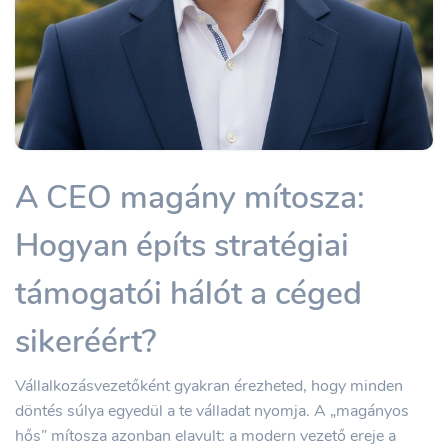
A CEO magány mítosza:
Hogyan építs stratégiai
támogatói hálót a céged
sikeréért?
Vállalkozásvezetőként gyakran érezheted, hogy minden
döntés súlya egyedül a te válladat nyomja. A „magányos
hős” mítosza azonban elavult: a modern vezető ereje a