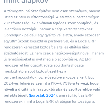
mint alapköv
A támogatói hálózat építése nem csak személyes, hanem
üzleti szinten is létfontosságú. A stratégiai partnerségek
kulcsfontosságúak a vállalati fejlődés szempontjából, és
jelentősen hozzájárulhatnak a cégsikertörténetekhez.
Gondoljunk például egy gyártó vállalatra, amely szorosan
együttműködik logisztikai partnereivel, és a Logzi ERP
rendszeren keresztül biztosítja a teljes ellátási lánc
átláthatóságát. Ez nem csak a hatékonyságot növeli, hanem
új lehetőségeket is nyit meg a piacbővítésre. Az ERP
rendszerrel támogatott adatalapú döntéshozatal
megbízható alapot biztosít ezekhez a
partnerkapcsolatokhoz, elősegítve a közös sikert. Egy
2024-es felmérés szerint a KKV-k
75%-a tervezi, hogy
növeli a digitális infrastruktúrába és szoftverekbe való
befektetéseit
(Eurostat, 2024)
, ami rávilágít az ERP
rendszerek, mint a Logzi ERP, stratégiai fontosságára.