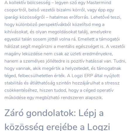
A kollektív bölcsesség – legyen szó egy Mastermind
csoportról, belső vezetői bizalmi körről, vagy épp egy
iparági közösségről – hatalmas erőforrás. Lehetővé teszi,
hogy különböző perspektívákból közelítsd meg a
kihívásokat, és olyan megoldásokat találj, amelyekre
egyedül talán sosem jöttél volna rá. Emellett a támogatói
hálózat segít megőrizni a mentális egészséget is. A vezetői
magány leküzdése nem csak az üzleti eredményekre,
hanem a személyes jóllétedre is pozitív hatással van. Tudni,
hogy vannak, akik megértik a helyzetedet, és támogatnak
téged, felbecsülhetetlen érték. A Logzi ERP által nyújtott
stabilitás és átláthatóság szintén hozzájárulhat a stressz
csökkentéséhez, hiszen tudod, hogy a céged operatív
működése egy megbízható rendszeren alapszik.
Záró gondolatok: Lépj a
közösség erejébe a Logzi