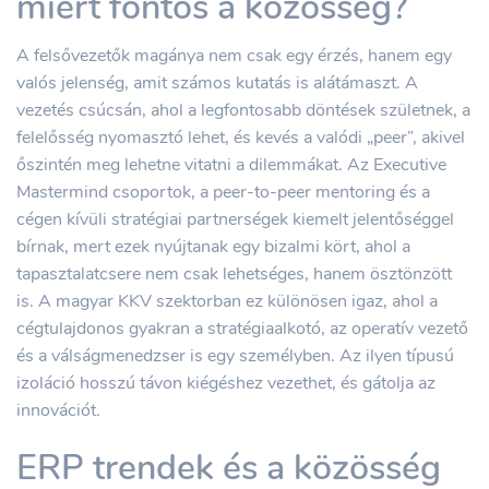
miért fontos a közösség?
A felsővezetők magánya nem csak egy érzés, hanem egy
valós jelenség, amit számos kutatás is alátámaszt. A
vezetés csúcsán, ahol a legfontosabb döntések születnek, a
felelősség nyomasztó lehet, és kevés a valódi „peer”, akivel
őszintén meg lehetne vitatni a dilemmákat. Az Executive
Mastermind csoportok, a peer-to-peer mentoring és a
cégen kívüli stratégiai partnerségek kiemelt jelentőséggel
bírnak, mert ezek nyújtanak egy bizalmi kört, ahol a
tapasztalatcsere nem csak lehetséges, hanem ösztönzött
is. A magyar KKV szektorban ez különösen igaz, ahol a
cégtulajdonos gyakran a stratégiaalkotó, az operatív vezető
és a válságmenedzser is egy személyben. Az ilyen típusú
izoláció hosszú távon kiégéshez vezethet, és gátolja az
innovációt.
ERP trendek és a közösség