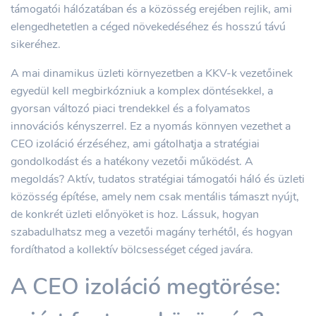
támogatói hálózatában és a közösség erejében rejlik, ami
elengedhetetlen a céged növekedéséhez és hosszú távú
sikeréhez.
A mai dinamikus üzleti környezetben a KKV-k vezetőinek
egyedül kell megbirkózniuk a komplex döntésekkel, a
gyorsan változó piaci trendekkel és a folyamatos
innovációs kényszerrel. Ez a nyomás könnyen vezethet a
CEO izoláció érzéséhez, ami gátolhatja a stratégiai
gondolkodást és a hatékony vezetői működést. A
megoldás? Aktív, tudatos stratégiai támogatói háló és üzleti
közösség építése, amely nem csak mentális támaszt nyújt,
de konkrét üzleti előnyöket is hoz. Lássuk, hogyan
szabadulhatsz meg a vezetői magány terhétől, és hogyan
fordíthatod a kollektív bölcsességet céged javára.
A CEO izoláció megtörése: