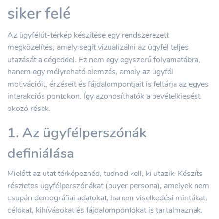
siker felé
Az ügyfélút-térkép készítése egy rendszerezett
megközelítés, amely segít vizualizálni az ügyfél teljes
utazását a cégeddel. Ez nem egy egyszerű folyamatábra,
hanem egy mélyreható elemzés, amely az ügyfél
motivációit, érzéseit és fájdalompontjait is feltárja az egyes
interakciós pontokon. Így azonosíthatók a bevételkiesést
okozó rések.
1. Az ügyfélperszónák
definiálása
Mielőtt az utat térképeznéd, tudnod kell, ki utazik. Készíts
részletes ügyfélperszónákat (buyer persona), amelyek nem
csupán demográfiai adatokat, hanem viselkedési mintákat,
célokat, kihívásokat és fájdalompontokat is tartalmaznak.