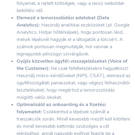
folyamat, a rejtett költségek, vagy a lassú weboldal-
betöltési idő.
Elemezd a lemorzsolódási adatokat (Data
Analytics):
Használj analitikai eszközöket (pl. Google
Analytics, Hotjar hőtérképek), hogy pontosan lásd,
melyik lépésnél hagyják el a látogatók a tölcsért. A
számok pontosan megmutatják, hol vannak a
legnagyobb pénzügyi szivárgások.
Gyűjts közvetlen ügyfél-visszajelzéseket (Voice of
the Customer):
Ne csak feltételezésekre hagyatkozz!
Használj mikro-kérdőíveket (NPS, CSAT), elemezd az
ügyfélszolgálati panaszokat, vagy végezz felhasználói
teszteléseket, hogy megértsd a lemorzsolódás
mögötti valós okokat.
Optimalizáld az onboarding és a fizetési
folyamatot:
Csökkentsd a lépések számát a
tranzakciók során. Minél kevesebb mezőt kell kitölteni
és minél kevesebb kattintás szükséges a cél
eléréséhez, annál nagyobb eséllyel fejezik be a