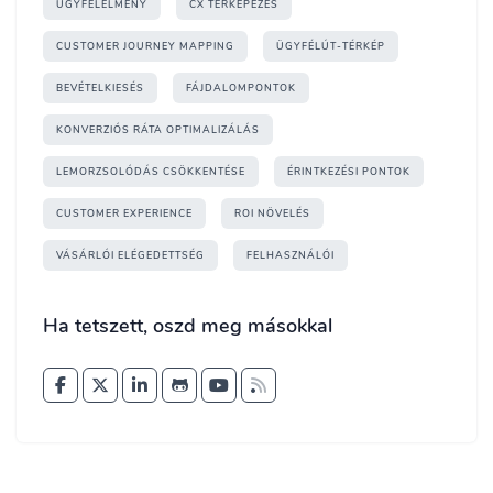
ÜGYFÉLÉLMÉNY
CX TÉRKÉPEZÉS
CUSTOMER JOURNEY MAPPING
ÜGYFÉLÚT-TÉRKÉP
BEVÉTELKIESÉS
FÁJDALOMPONTOK
KONVERZIÓS RÁTA OPTIMALIZÁLÁS
LEMORZSOLÓDÁS CSÖKKENTÉSE
ÉRINTKEZÉSI PONTOK
CUSTOMER EXPERIENCE
ROI NÖVELÉS
VÁSÁRLÓI ELÉGEDETTSÉG
FELHASZNÁLÓI
Ha tetszett, oszd meg másokkal