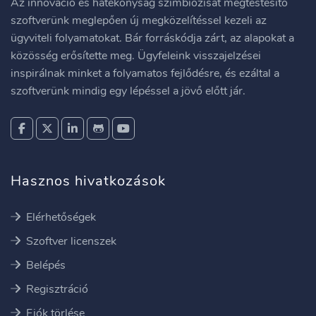
Az innováció és hatékonyság szimbiózisát megtestesítő
szoftverünk meglepően új megközelítéssel kezeli az
ügyviteli folyamatokat. Bár forráskódja zárt, az alapokat a
közösség erősítette meg. Ügyfeleink visszajelzései
inspirálnak minket a folyamatos fejlődésre, és ezáltal a
szoftverünk mindig egy lépéssel a jövő előtt jár.
Hasznos hivatkozások
Elérhetőségek
Szoftver licenszek
Belépés
Regisztráció
Fiók törlése