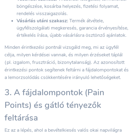
böngészése, kosárba helyezés, fizetési folyamat,
rendelés visszaigazolás.
Vásárlás utáni szakasz:
Termék átvétele,
ügyfélszolgálati megkeresés, garancia érvényesítése,
értékelés írása, újabb vásárlásra ösztönző ajánlatok.
Minden érintkezési pontnál vizsgáld meg, mi az ügyfél
célja, milyen kérdései vannak, és milyen érzéseket táplál
(pl. izgalom, frusztráció, bizonytalanság). Az azonosított
érintkezési pontok segítenek feltárni a fájdalompontokat és
a lemorzsolódás csökkentésére irányuló lehetőségeket.
3. A fájdalompontok (Pain
Points) és gátló tényezők
feltárása
Ez az a lépés, ahol a bevételkiesés valós okai napvilágra