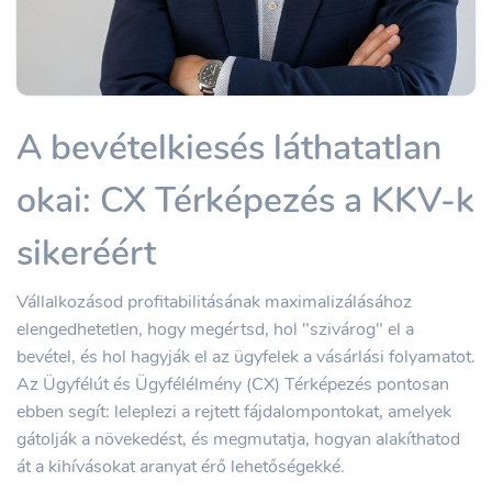
A bevételkiesés láthatatlan
okai: CX Térképezés a KKV-k
sikeréért
Vállalkozásod profitabilitásának maximalizálásához
elengedhetetlen, hogy megértsd, hol "szivárog" el a
bevétel, és hol hagyják el az ügyfelek a vásárlási folyamatot.
Az Ügyfélút és Ügyfélélmény (CX) Térképezés pontosan
ebben segít: leleplezi a rejtett fájdalompontokat, amelyek
gátolják a növekedést, és megmutatja, hogyan alakíthatod
át a kihívásokat aranyat érő lehetőségekké.