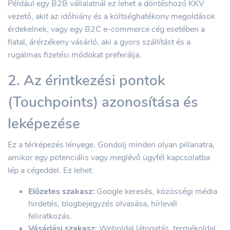
Például egy B2B vállalatnál ez lehet a döntéshozó KKV
vezető, akit az időhiány és a költséghatékony megoldások
érdekelnek, vagy egy B2C e-commerce cég esetében a
fiatal, árérzékeny vásárló, aki a gyors szállítást és a
rugalmas fizetési módokat preferálja.
2. Az érintkezési pontok
(Touchpoints) azonosítása és
leképezése
Ez a térképezés lényege. Gondolj minden olyan pillanatra,
amikor egy potenciális vagy meglévő ügyfél kapcsolatba
lép a cégeddel. Ez lehet:
Előzetes szakasz:
Google keresés, közösségi média
hirdetés, blogbejegyzés olvasása, hírlevél
feliratkozás.
Vásárlási szakasz:
Weboldal látogatás, termékoldal