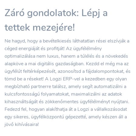
Záró gondolatok: Lépj a
tettek mezejére!
Ne hagyd, hogy a bevételkiesés láthatatlan rései elszívják a
céged energiáját és profitját! Az ügyfélélmény
optimalizálása nem luxus, hanem a túlélés és a növekedés
alapköve a mai digitális gazdaságban. Kezdd el még ma az
ügyfélút feltérképezését, azonosítsd a fájdalompontokat, és
tömd be a réseket! A Logzi ERP-vel a kezedben egy olyan
megbízható partnerre találsz, amely segít automatizálni a
kulcsfontosságú folyamatokat, maximalizálni az adatok
kihasználtságát és zökkenőmentes ügyfélélményt nyújtani.
Fedezd fel, hogyan alakíthatja át a Logzi a vállalkozásodat
egy sikeres, ügyfélközpontú gépezetté, amely készen áll a
jövő kihívásaira!