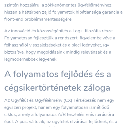
szintén hozzájárul a zökkenőmentes ügyfélélményhez,
hiszen a háttérben zajló folyamatok hibátlansága garancia a
front-end problémamentességére.
Az innováció és közösségépítés a Logzi filozófia része.
Folyamatosan fejlesztjük a rendszert, figyelembe véve a
felhasználói visszajelzéseket és a piaci igényeket, így
biztosítva, hogy megoldásaink mindig relevánsak és a
legmodernebbek legyenek.
A folyamatos fejlődés és a
cégsikertörténetek záloga
Az Ügyfélút és Ügyfélélmény (CX) Térképezés nem egy
egyszeri projekt, hanem egy folyamatosan ismétlődő
ciklus, amely a folyamatos A/B tesztelésre és iterációra
épül. A piac változik, az ügyfelek elvárásai fejlődnek, és a