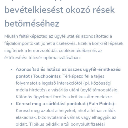
bevételkiesést okozó rések
betöméséhez
Miután feltérképezted az ügyfélutat és azonosítottad a
fájdalompontokat, jöhet a cselekvés. Ezek a konkrét lépések
segítenek a lemorzsolódás csökkentésében és az
értékesítési tölcsér optimalizálásában:
Azonosítsd és listázd az összes ügyfél-érintkezési
pontot (Touchpoints):
Térképezd fel a teljes
folyamatot a legelső interakciótól (pl. közösségi
média hirdetés) a vásárlás utáni ügyféltámogatásig.
Különös figyelmet fordíts a kritikus átmenetekre.
Keresd meg a súrlódási pontokat (Pain Points):
Keresd meg azokat a helyeket, ahol a felhasználók
elakadnak, bizonytalanná válnak vagy elhagyják az
oldalt. Tipikus példák: a túl bonyolult fizetési