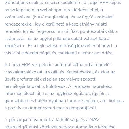
Gondoljunk csak az e-kereskedelemre: a Logzi ERP képes
összekapcsolni a webshopot a raktárkészlettel, a
számlázással (NAV megfelelés), és az ügyfélszolgálati
rendszerekkel. Így elkerülhető a készlethiány miatti
rendelés törlés, felgyorsul a szállítás, pontosabbá válik a
számlázás, és az ügyfél pillanatok alatt választ kap a
kérdéseire. Ez a fejlesztési minőség közvetlenül növeli a
vásárlói elégedettséget és csökkenti a lemorzsolódást.
A Logzi ERP-vel például automatizálhatod a rendelés
visszaigazolásokat, a szállítási értesítéseket, és akár az
ügyfélpreferenciák alapján személyre szabott
termékajánlatokat is küldhetsz. A rendszer naprakész
információkkal látja el az ügyfélszolgálatot, így ők is
gyorsabban és hatékonyabban tudnak segíteni, ami kritikus
a pozitív customer experience szempontjából.
A pénzügyi folyamatok átláthatósága és a NAV
adatszolgáltatási kötelezettségek automatikus kezelése