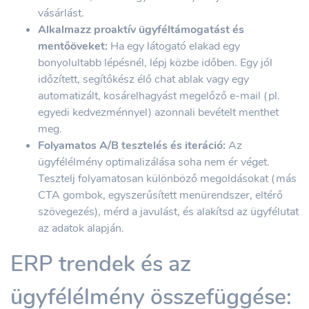
vásárlást.
Alkalmazz proaktív ügyféltámogatást és
mentőöveket:
Ha egy látogató elakad egy
bonyolultabb lépésnél, lépj közbe időben. Egy jól
időzített, segítőkész élő chat ablak vagy egy
automatizált, kosárelhagyást megelőző e-mail (pl.
egyedi kedvezménnyel) azonnali bevételt menthet
meg.
Folyamatos A/B tesztelés és iteráció:
Az
ügyfélélmény optimalizálása soha nem ér véget.
Tesztelj folyamatosan különböző megoldásokat (más
CTA gombok, egyszerűsített menürendszer, eltérő
szövegezés), mérd a javulást, és alakítsd az ügyfélutat
az adatok alapján.
ERP trendek és az
ügyfélélmény összefüggése: