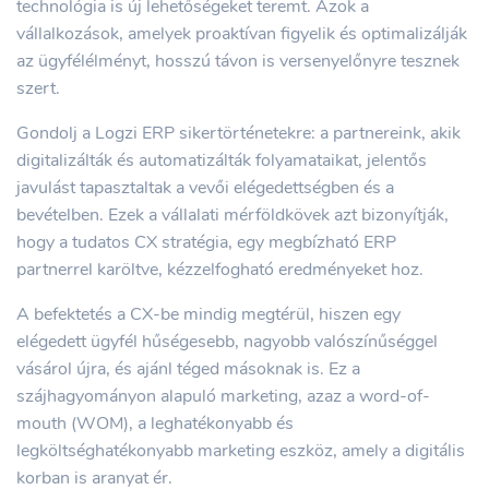
technológia is új lehetőségeket teremt. Azok a
vállalkozások, amelyek proaktívan figyelik és optimalizálják
az ügyfélélményt, hosszú távon is versenyelőnyre tesznek
szert.
Gondolj a Logzi ERP sikertörténetekre: a partnereink, akik
digitalizálták és automatizálták folyamataikat, jelentős
javulást tapasztaltak a vevői elégedettségben és a
bevételben. Ezek a vállalati mérföldkövek azt bizonyítják,
hogy a tudatos CX stratégia, egy megbízható ERP
partnerrel karöltve, kézzelfogható eredményeket hoz.
A befektetés a CX-be mindig megtérül, hiszen egy
elégedett ügyfél hűségesebb, nagyobb valószínűséggel
vásárol újra, és ajánl téged másoknak is. Ez a
szájhagyományon alapuló marketing, azaz a word-of-
mouth (WOM), a leghatékonyabb és
legköltséghatékonyabb marketing eszköz, amely a digitális
korban is aranyat ér.