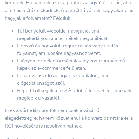
kerülnek. Hol vannak azok a pontok az ügyfélút során, ahol
a felhasználók elakadnak, frusztrálttá válnak, vagy akár el is
hagyják a folyamatot? Például:
Túl bonyolult weboldal navigáció, ami
megakadályozza a termékek megtalálását.
Hosszú és bonyolult regisztrációs vagy fizetési
folyamat, ami kosárelhagyáshoz vezet.
Hiányos termékinformációk vagy rossz minőségű
képek az e-commerce felületen.
Lassú válaszidő az ügyfélszolgálaton, ami
elégedetlenséget szül.
Rejtett költségek a fizetés utolsó lépésében, amelyek
meglepik a vásárlót.
Ezek a súrlódási pontok nem csak a vásárlói
elégedettségre, hanem közvetlenül a konverziós rátára és a
ROI növelésére is negatívan hatnak.