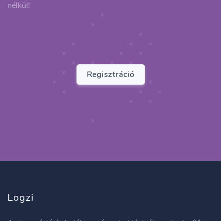
nélkül!
Regisztráció
Logzi