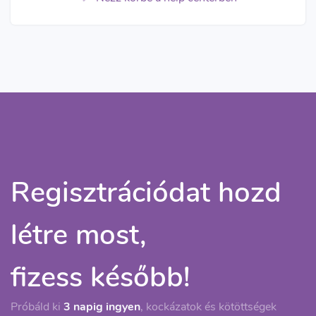
Regisztrációdat hozd
létre most,
fizess később!
Próbáld ki
3 napig ingyen
, kockázatok és kötöttségek