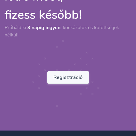
fizess később!
Próbáld ki
3 napig ingyen
, kockázatok és kötöttségek
nélkül!
Regisztráció