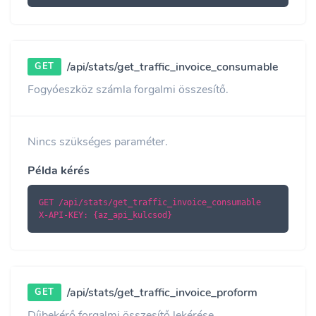
/api/stats/get_traffic_invoice_consumable
GET
Fogyóeszköz számla forgalmi összesítő.
Nincs szükséges paraméter.
Példa kérés
GET /api/stats/get_traffic_invoice_consumable

X-API-KEY: {az_api_kulcsod}
/api/stats/get_traffic_invoice_proform
GET
Díjbekérő forgalmi összesítő lekérése.