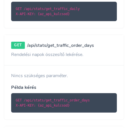
GET /api/stats/get_traffic_daily

X-API-KEY: {az_api_kulcsod}
/api/stats/get_traffic_order_days
GET
Rendelési napok összesítő lekérése.
Nincs szükséges paraméter.
Példa kérés
GET /api/stats/get_traffic_order_days

X-API-KEY: {az_api_kulcsod}