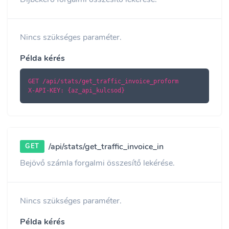
Nincs szükséges paraméter.
Példa kérés
GET /api/stats/get_traffic_invoice_proform

X-API-KEY: {az_api_kulcsod}
/api/stats/get_traffic_invoice_in
GET
Bejövő számla forgalmi összesítő lekérése.
Nincs szükséges paraméter.
Példa kérés