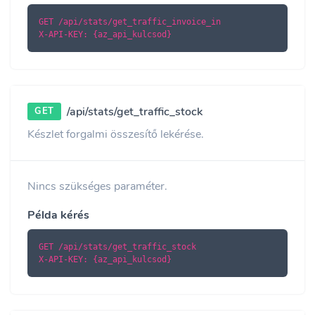
GET /api/stats/get_traffic_invoice_in

X-API-KEY: {az_api_kulcsod}
/api/stats/get_traffic_stock
GET
Készlet forgalmi összesítő lekérése.
Nincs szükséges paraméter.
Példa kérés
GET /api/stats/get_traffic_stock

X-API-KEY: {az_api_kulcsod}