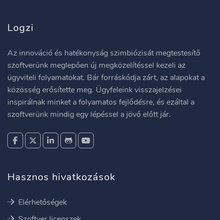
Logzi
Az innováció és hatékonyság szimbiózisát megtestesítő
szoftverünk meglepően új megközelítéssel kezeli az
ügyviteli folyamatokat. Bár forráskódja zárt, az alapokat a
közösség erősítette meg. Ügyfeleink visszajelzései
inspirálnak minket a folyamatos fejlődésre, és ezáltal a
szoftverünk mindig egy lépéssel a jövő előtt jár.
Hasznos hivatkozások
Elérhetőségek
Szoftver licenszek