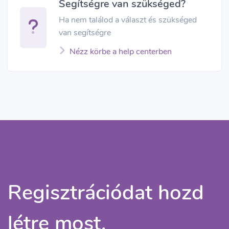
Segítségre van szükséged?
Ha nem találod a választ és szükséged
van segítségre
Nézz körbe a help centerben
Regisztrációdat hozd
létre most,