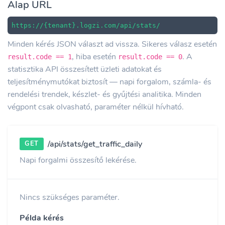
Alap URL
https://{tenant}.logzi.com/api/stats/
Minden kérés JSON választ ad vissza. Sikeres válasz esetén
, hiba esetén
. A
result.code == 1
result.code == 0
statisztika API összesített üzleti adatokat és
teljesítménymutókat biztosít — napi forgalom, számla- és
rendelési trendek, készlet- és gyűjtési analitika. Minden
végpont csak olvasható, paraméter nélkül hívható.
/api/stats/get_traffic_daily
GET
Napi forgalmi összesítő lekérése.
Nincs szükséges paraméter.
Példa kérés