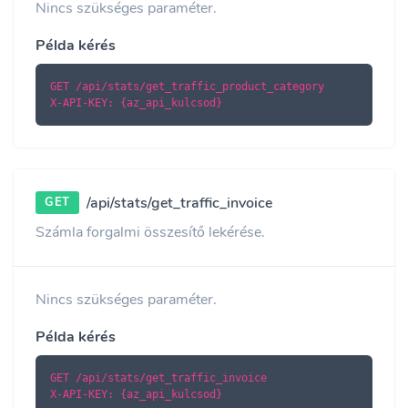
Nincs szükséges paraméter.
Példa kérés
GET /api/stats/get_traffic_product_category

X-API-KEY: {az_api_kulcsod}
/api/stats/get_traffic_invoice
GET
Számla forgalmi összesítő lekérése.
Nincs szükséges paraméter.
Példa kérés
GET /api/stats/get_traffic_invoice

X-API-KEY: {az_api_kulcsod}