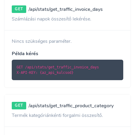
/api/stats/get_traffic_invoice_days
GET
Számlázási napok összesítő lekérése.
Nincs szükséges paraméter.
Példa kérés
GET /api/stats/get_traffic_invoice_days

X-API-KEY: {az_api_kulcsod}
/api/stats/get_traffic_product_category
GET
Termék kategóriánkénti forgalmi összesítő.