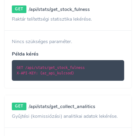
/api/stats/get_stock_fulness
GET
Raktár telítettségi statisztika lekérése.
Nincs szükséges paraméter.
Példa kérés
GET /api/stats/get_stock_fulness

X-API-KEY: {az_api_kulcsod}
/api/stats/get_collect_analitics
GET
Gyűjtési (komissiózási) analitikai adatok lekérése.