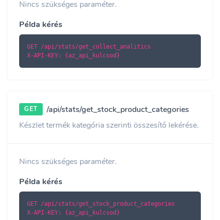
Nincs szükséges paraméter.
Példa kérés
GET /api/stats/get_collect_analitics

X-API-KEY: {az_api_kulcsod}
/api/stats/get_stock_product_categories
GET
Készlet termék kategória szerinti összesítő lekérése.
Nincs szükséges paraméter.
Példa kérés
GET /api/stats/get_stock_product_categories

X-API-KEY: {az_api_kulcsod}