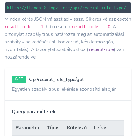
https://{tenant}.logzi.com/api/receipt_rule_type/
Minden kérés JSON választ ad vissza. Sikeres válasz esetén
, hiba esetén
. A
result.code == 1
result.code == 0
bizonylat szabály típus határozza meg az automatizálási
szabály viselkedését (pl. konverzió, készletmozgás,
nyomtatás). A bizonylat szabályokhoz (
receipt-rule
) van
hozzárendelve.
/api/receipt_rule_type/get
GET
Egyetlen szabály típus lekérése azonosító alapján.
Query paraméterek
Paraméter
Típus
Kötelező
Leírás