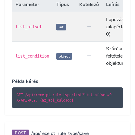
Paraméter
Típus
Kötelező
Leírás
Lapozás eltol
(alapértelmez
list_offset
int
0)
Szűrési
feltételek
list_condition
object
objektuma
Példa kérés
GET /api/receipt_rule_type/list?list_offset=0

X-API-KEY: {az_api_kulcsod}
/api/receipt_rule_type/save
POST