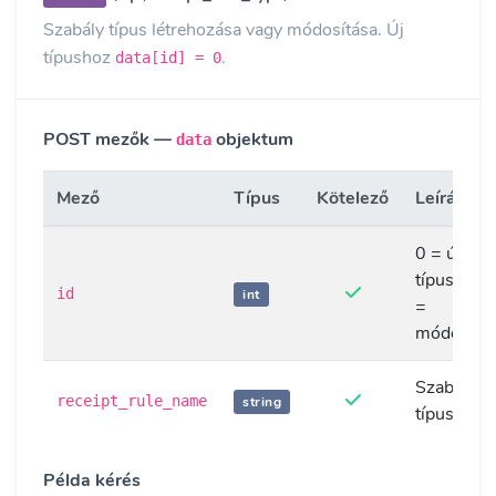
Szabály típus létrehozása vagy módosítása. Új
típushoz
.
data[id] = 0
POST mezők —
objektum
data
Mező
Típus
Kötelező
Leírás
0 = új
típus, >0
id
int
=
módosítá
Szabály
receipt_rule_name
string
típus neve
Példa kérés