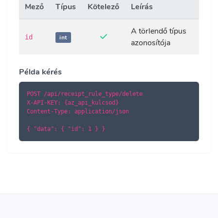
Mező
Típus
Kötelező
Leírás
A törlendő típus
id
int
azonosítója
Példa kérés
POST /api/receipt_rule_type/delete

X-API-KEY: {az_api_kulcsod}

Content-Type: application/json

{ "data": { "id": 1 } }