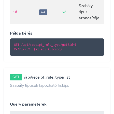
Szabály
típus
id
int
azonosítója
Példa kérés
GET /api/receipt_rule_type/get?id=1

X-API-KEY: {az_api_kulcsod}
/api/receipt_rule_type/list
GET
Szabály típusok lapozható listája.
Query paraméterek