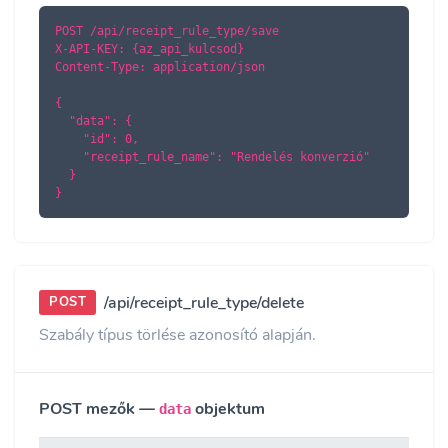
POST /api/receipt_rule_type/save

X-API-KEY: {az_api_kulcsod}

Content-Type: application/json

{

  "data": {

    "id": 0,

    "receipt_rule_name": "Rendelés konverzió"

  }

}
/api/receipt_rule_type/delete
POST
Szabály típus törlése azonosító alapján.
POST mezők —
objektum
data