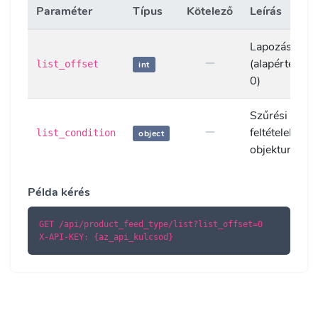
Paraméter
Típus
Kötelező
Leírás
Lapozás eltol
(alapértelmez
list_offset
int
0)
Szűrési
feltételek
list_condition
object
objektuma
Példa kérés
GET /api/product_feed_type/list?list_offset=0

X-API-KEY: {az_api_kulcsod}