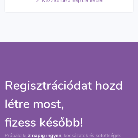
Nézz körbe a help centerben
Regisztrációdat hozd
létre most,
fizess később!
Próbáld ki
3 napig ingyen
, kockázatok és kötöttségek