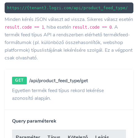
https://{tenant}.logzi.com/api/product_feed_type/
Minden kérés JSON választ ad vissza. Sikeres válasz esetén
, hiba esetén
. A
result.code == 1
result.code == 0
termék feed típus API a rendszerben elérhető termékfeed-
formátumok (pl. különböző összehasonlítók, webshop
platformok) típuslistájának lekérésére szolgál. Ez a végpont
csak olvasható.
/api/product_feed_type/get
GET
Egyetlen termék feed típus rekord lekérése
azonosító alapján.
Query paraméterek
Paraméter
Típus
Kötelező
Leírás