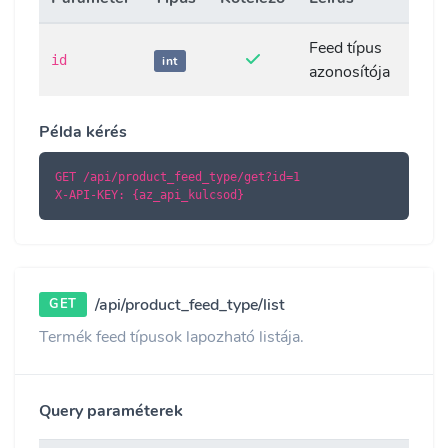
Feed típus
id
int
azonosítója
Példa kérés
GET /api/product_feed_type/get?id=1

X-API-KEY: {az_api_kulcsod}
/api/product_feed_type/list
GET
Termék feed típusok lapozható listája.
Query paraméterek