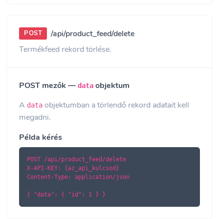
/api/product_feed/delete
POST
Termékfeed rekord törlése.
POST mezők —
objektum
data
A
objektumban a törlendő rekord adatait kell
data
megadni.
Példa kérés
POST /api/product_feed/delete

X-API-KEY: {az_api_kulcsod}

Content-Type: application/json

{ "data": { "id": 1 } }