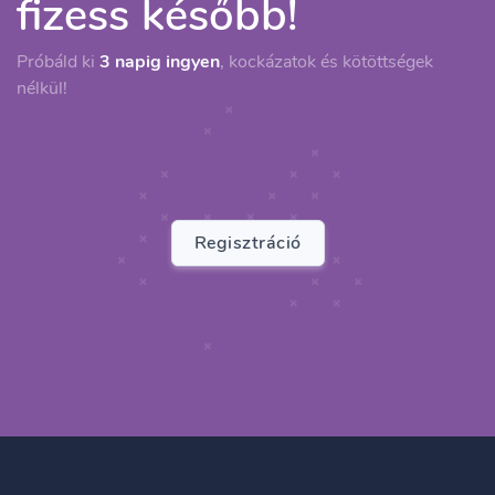
fizess később!
Próbáld ki
3 napig ingyen
, kockázatok és kötöttségek
nélkül!
Regisztráció