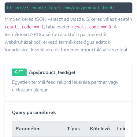
https://{tenant}.logzi.com/api/product_feed/
Minden kérés JSON választ ad vissza. Sikeres válasz esetén
, hiba esetén
. A
result.code == 1
result.code == 0
termékfeed API külső forrásokból (partnerektől,
webáruházakból) érkező termékkatalógus adatok
fogadására, kezelésére és tömeges importálására szolgál.
/api/product_feed/get
GET
Egyetlen termékfeed rekord lekérése partner vagy
cikkszám alapján.
Query paraméterek
Paraméter
Típus
Kötelező
Leírás