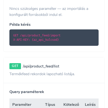
Nincs szükséges paraméter — az importálás a
konfigurált forrásokból indul el.
Példa kérés
GET /api/product_feed/import

X-API-KEY: {az_api_kulcsod}
/api/product_feed/list
GET
Termékfeed rekordok lapozható listája.
Query paraméterek
Paraméter
Típus
Kötelező
Leírás