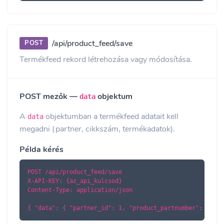
/api/product_feed/save
POST
Termékfeed rekord létrehozása vagy módosítása.
POST mezők —
objektum
data
A
objektumban a termékfeed adatait kell
data
megadni (partner, cikkszám, termékadatok).
Példa kérés
POST /api/product_feed/save

X-API-KEY: {az_api_kulcsod}

Content-Type: application/json

{ "data": { "partner_id": 1, "product_partnumber": "PROD