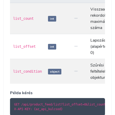
Visszaadott
rekordok
list_count
int
maximális
száma
Lapozás eltol
(alapértelmez
list_offset
int
0)
Szűrési
feltételek
list_condition
object
objektuma
Példa kérés
GET /api/product_feed/list?list_offset=0&list_count=100

X-API-KEY: {az_api_kulcsod}