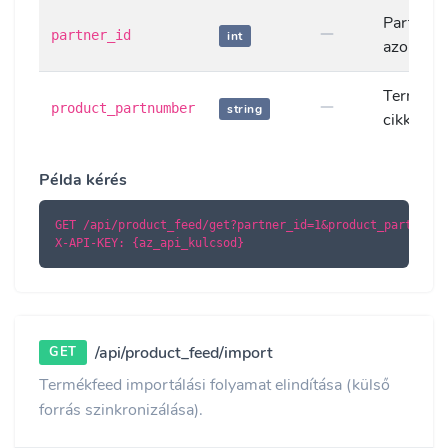
Partner
partner_id
int
azonosít
Termék
product_partnumber
string
cikkszá
Példa kérés
GET /api/product_feed/get?partner_id=1&product_partnumbe
X-API-KEY: {az_api_kulcsod}
/api/product_feed/import
GET
Termékfeed importálási folyamat elindítása (külső
forrás szinkronizálása).