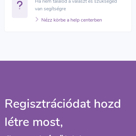
Ha nem találod a választ és szükséged
van segítségre
Nézz körbe a help centerben
Regisztrációdat hozd
létre most,