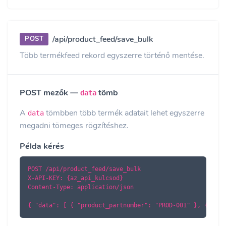
/api/product_feed/save_bulk
POST
Több termékfeed rekord egyszerre történő mentése.
POST mezők —
tömb
data
A
tömbben több termék adatait lehet egyszerre
data
megadni tömeges rögzítéshez.
Példa kérés
POST /api/product_feed/save_bulk

X-API-KEY: {az_api_kulcsod}

Content-Type: application/json

{ "data": [ { "product_partnumber": "PROD-001" }, { "pro