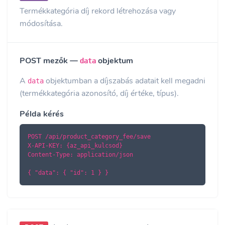
Termékkategória díj rekord létrehozása vagy
módosítása.
POST mezők —
objektum
data
A
objektumban a díjszabás adatait kell megadni
data
(termékkategória azonosító, díj értéke, típus).
Példa kérés
POST /api/product_category_fee/save

X-API-KEY: {az_api_kulcsod}

Content-Type: application/json

{ "data": { "id": 1 } }