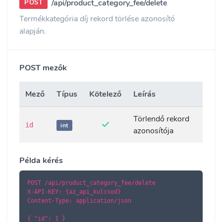
/api/product_category_fee/delete
POST
Termékkategória díj rekord törlése azonosító
alapján.
POST mezők
Mező
Típus
Kötelező
Leírás
Törlendő rekord
id
int
azonosítója
Példa kérés
POST /api/product_category_fee/delete

X-API-KEY: {az_api_kulcsod}

Content-Type: application/json

{ "id": 1 }