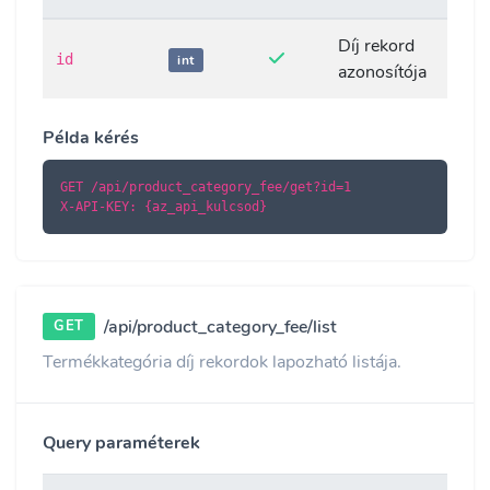
Díj rekord
id
int
azonosítója
Példa kérés
GET /api/product_category_fee/get?id=1

X-API-KEY: {az_api_kulcsod}
/api/product_category_fee/list
GET
Termékkategória díj rekordok lapozható listája.
Query paraméterek