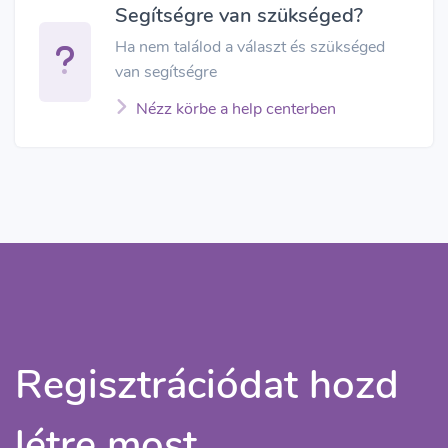
Segítségre van szükséged?
Ha nem találod a választ és szükséged
van segítségre
Nézz körbe a help centerben
Regisztrációdat hozd
létre most,