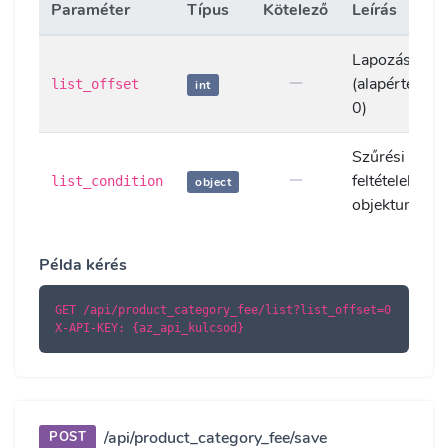
Paraméter
Típus
Kötelező
Leírás
Lapozás eltol
(alapértelmez
list_offset
int
0)
Szűrési
feltételek
list_condition
object
objektuma
Példa kérés
GET /api/product_category_fee/list?list_offset=0

X-API-KEY: {az_api_kulcsod}
/api/product_category_fee/save
POST