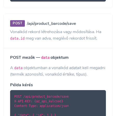
/api/product_barcode/save
POST
Vonalkód rekord létrehozása vagy módosítása. Ha
meg van adva, meglévő rekordot frissít.
data.id
POST mezők —
objektum
data
A
objektumban a vonalkód adatait kell megadni
data
(termék azonosító, vonalkód értéke, típus).
Példa kérés
POST /api/product_barcode/save

X-API-KEY: {az_api_kulcsod}

Content-Type: application/json

{ "data": { "id": 1 } }