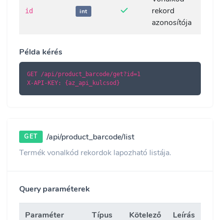
rekord
id
int
azonosítója
Példa kérés
GET /api/product_barcode/get?id=1

X-API-KEY: {az_api_kulcsod}
/api/product_barcode/list
GET
Termék vonalkód rekordok lapozható listája.
Query paraméterek
Paraméter
Típus
Kötelező
Leírás