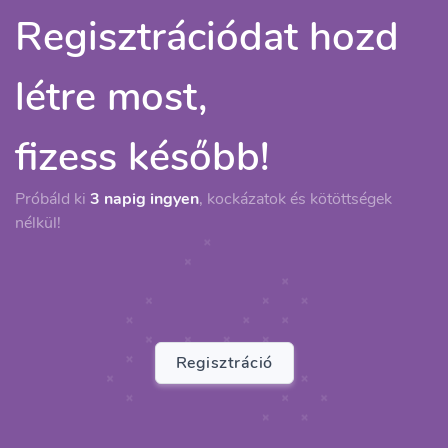
Regisztrációdat hozd
létre most,
fizess később!
Próbáld ki
3 napig ingyen
, kockázatok és kötöttségek
nélkül!
Regisztráció