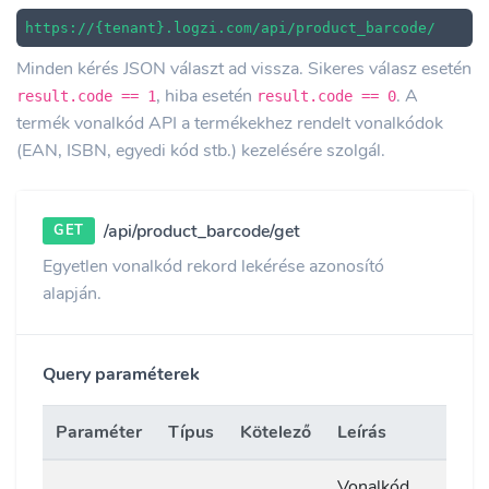
https://{tenant}.logzi.com/api/product_barcode/
Minden kérés JSON választ ad vissza. Sikeres válasz esetén
, hiba esetén
. A
result.code == 1
result.code == 0
termék vonalkód API a termékekhez rendelt vonalkódok
(EAN, ISBN, egyedi kód stb.) kezelésére szolgál.
/api/product_barcode/get
GET
Egyetlen vonalkód rekord lekérése azonosító
alapján.
Query paraméterek
Paraméter
Típus
Kötelező
Leírás
Vonalkód