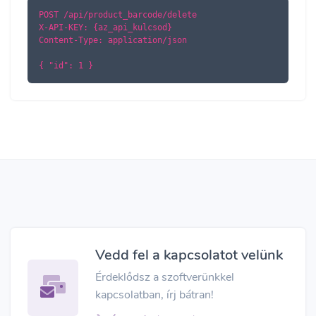
POST /api/product_barcode/delete

X-API-KEY: {az_api_kulcsod}

Content-Type: application/json

{ "id": 1 }
Vedd fel a kapcsolatot velünk
Érdeklődsz a szoftverünkkel
kapcsolatban, írj bátran!