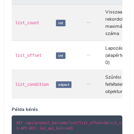
Visszaadott
rekordok
list_count
int
maximális
száma
Lapozás eltol
(alapértelmez
list_offset
int
0)
Szűrési
feltételek
list_condition
object
objektuma
Példa kérés
GET /api/product_barcode/list?list_offset=0&list_count=10
X-API-KEY: {az_api_kulcsod}