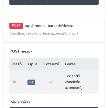
/api/product_barcode/delete
POST
Vonalkód rekord törlése azonosító alapján.
POST mezők
Mező
Típus
Kötelező
Leírás
Törlendő
vonalkód
id
int
azonosítója
Példa kérés