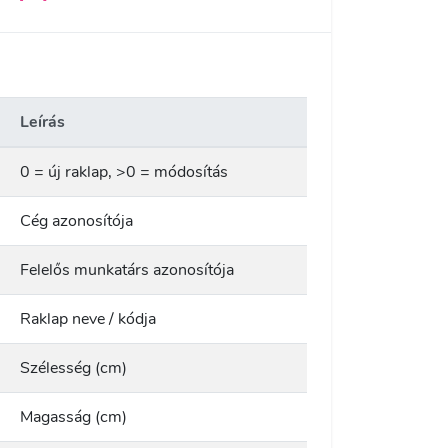
Leírás
0 = új raklap, >0 = módosítás
Cég azonosítója
Felelős munkatárs azonosítója
Raklap neve / kódja
Szélesség (cm)
Magasság (cm)