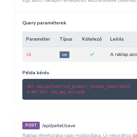
Egy adott raklapon elhelyezett készlettételek (beérkezé
Query paraméterek
Paraméter
Típus
Kötelező
Leírás
A raklap azon
id
int
Példa kérés
GET /api/pallet/list_product_receipt_items?id=15

X-API-KEY: {az_api_kulcsod}
/api/pallet/save
POST
Raklap létrehozása vagy módosítása. Új rekordhoz
d