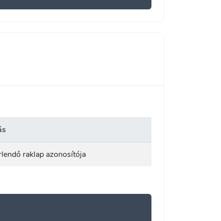
ás
rlendő raklap azonosítója