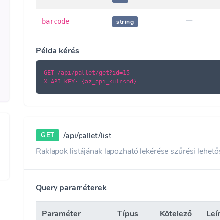
barcode
string
Példa kérés
GET /api/pallet/get?id=15

X-API-KEY: {az_api_kulcsod}
/api/pallet/list
GET
Raklapok listájának lapozható lekérése szűrési lehető
Query paraméterek
Paraméter
Típus
Kötelező
Leí