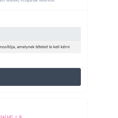
si tételek) listájának lekérése.
osítója, amelynek tételeit le kell kérni
.
ata[id] = 0