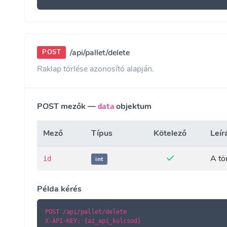
/api/pallet/delete
POST
Raklap törlése azonosító alapján.
POST mezők —
objektum
data
Mező
Típus
Kötelező
Leír
A tö
id
int
Példa kérés
POST /api/pallet/delete

X-API-KEY: {az_api_kulcsod}
