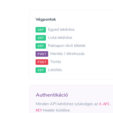
Végpontok
Egyed lekérése
GET
Lista lekérése
GET
Raklapon lévő tételek
GET
Mentés / létrehozás
POST
Törlés
POST
Letöltés
GET
Authentikáció
Minden API kéréshez szükséges az
X-API-
header küldése.
KEY