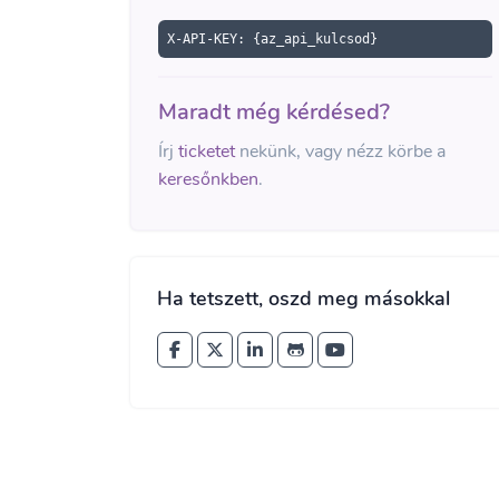
X-API-KEY: {az_api_kulcsod}
Maradt még kérdésed?
Írj
ticketet
nekünk, vagy nézz körbe a
keresőnkben
.
Ha tetszett, oszd meg másokkal