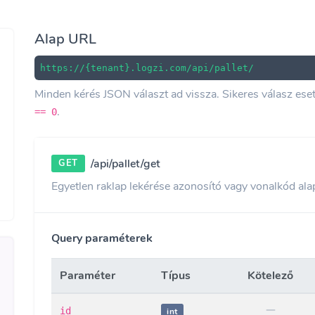
Alap URL
https://{tenant}.logzi.com/api/pallet/
Minden kérés JSON választ ad vissza. Sikeres válasz es
.
== 0
/api/pallet/get
GET
Egyetlen raklap lekérése azonosító vagy vonalkód alapj
Query paraméterek
Paraméter
Típus
Kötelező
id
int