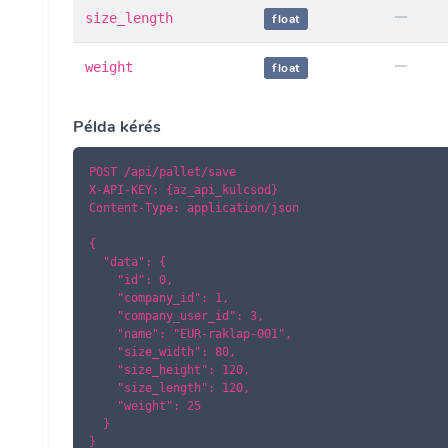
size_length
float
weight
float
Példa kérés
POST /api/pallet/save

X-API-KEY: {az_api_kulcsod}

Content-Type: application/json

{

  "data": {

    "id": 0,

    "company_id": 1,

    "company_user_id": 3,

    "name": "EUR-raklap-001",

    "size_width": 80,

    "size_height": 120,

    "size_length": 120,

    "weight": 25

  }

}