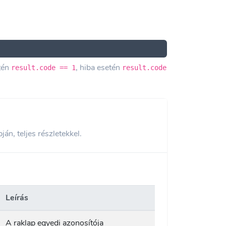
etén
, hiba esetén
result.code == 1
result.code
án, teljes részletekkel.
Leírás
A raklap egyedi azonosítója