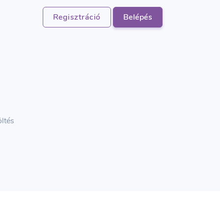
Regisztráció
Belépés
öltés