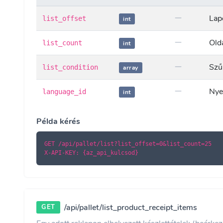
Lapo
list_offset
int
Old
list_count
int
Szűr
list_condition
array
Nyel
language_id
int
Példa kérés
GET /api/pallet/list?list_offset=0&list_count=25

X-API-KEY: {az_api_kulcsod}
/api/pallet/list_product_receipt_items
GET