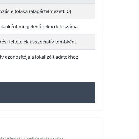
zás eltolása (alapértelmezett: 0)
alanként megjelenő rekordok száma
ési feltételek asszociatív tömbként
v azonosítója a lokalizált adatokhoz