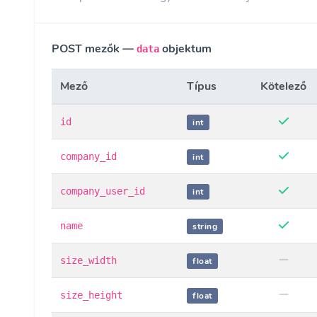
POST mezők —
objektum
data
Mező
Típus
Kötelező
id
int
company_id
int
company_user_id
int
name
string
size_width
float
size_height
float