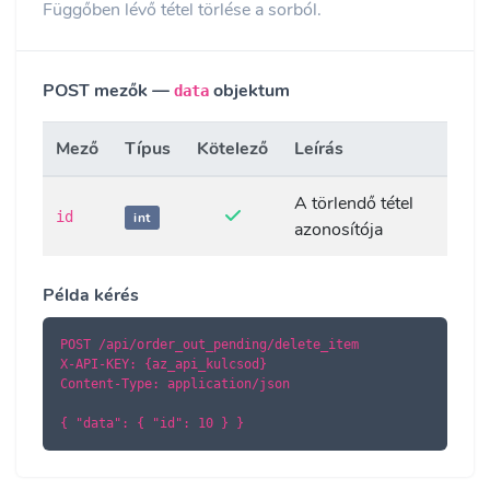
Függőben lévő tétel törlése a sorból.
POST mezők —
objektum
data
Mező
Típus
Kötelező
Leírás
A törlendő tétel
id
int
azonosítója
Példa kérés
POST /api/order_out_pending/delete_item

X-API-KEY: {az_api_kulcsod}

Content-Type: application/json

{ "data": { "id": 10 } }