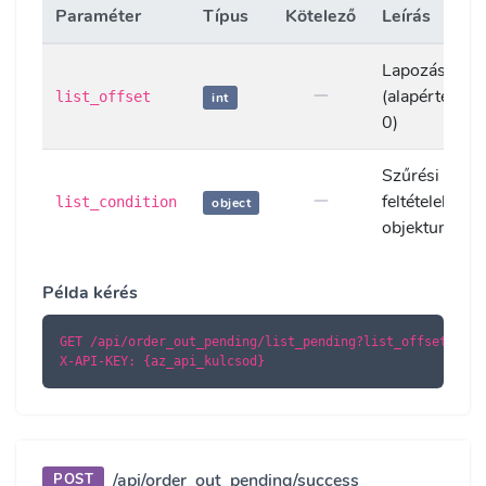
Paraméter
Típus
Kötelező
Leírás
Lapozás eltol
(alapértelmez
list_offset
int
0)
Szűrési
feltételek
list_condition
object
objektuma
Példa kérés
GET /api/order_out_pending/list_pending?list_offset=0

X-API-KEY: {az_api_kulcsod}
/api/order_out_pending/success
POST