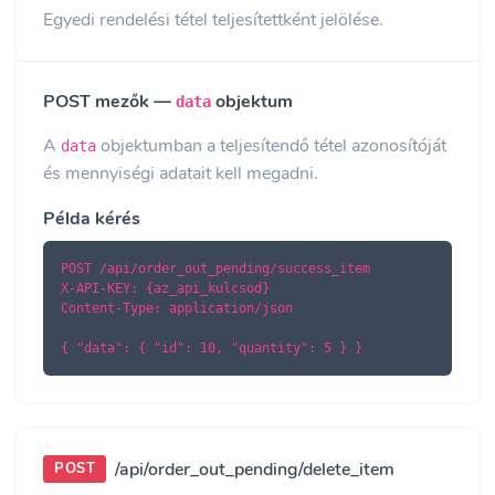
Egyedi rendelési tétel teljesítettként jelölése.
POST mezők —
objektum
data
A
objektumban a teljesítendő tétel azonosítóját
data
és mennyiségi adatait kell megadni.
Példa kérés
POST /api/order_out_pending/success_item

X-API-KEY: {az_api_kulcsod}

Content-Type: application/json

{ "data": { "id": 10, "quantity": 5 } }
/api/order_out_pending/delete_item
POST