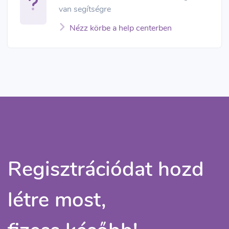
van segítségre
Nézz körbe a help centerben
Regisztrációdat hozd
létre most,