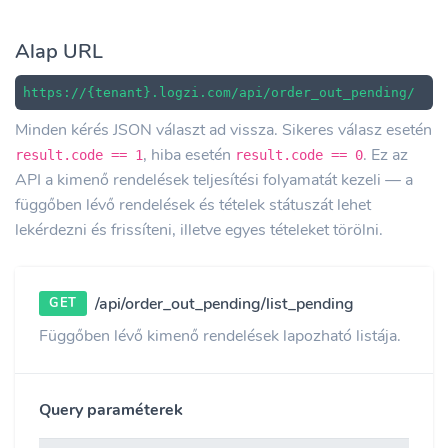
Alap URL
https://{tenant}.logzi.com/api/order_out_pending/
Minden kérés JSON választ ad vissza. Sikeres válasz esetén
, hiba esetén
. Ez az
result.code == 1
result.code == 0
API a kimenő rendelések teljesítési folyamatát kezeli — a
függőben lévő rendelések és tételek státuszát lehet
lekérdezni és frissíteni, illetve egyes tételeket törölni.
/api/order_out_pending/list_pending
GET
Függőben lévő kimenő rendelések lapozható listája.
Query paraméterek