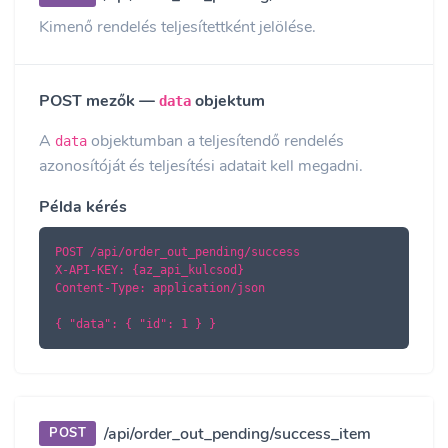
Kimenő rendelés teljesítettként jelölése.
POST mezők —
objektum
data
A
objektumban a teljesítendő rendelés
data
azonosítóját és teljesítési adatait kell megadni.
Példa kérés
POST /api/order_out_pending/success

X-API-KEY: {az_api_kulcsod}

Content-Type: application/json

{ "data": { "id": 1 } }
/api/order_out_pending/success_item
POST