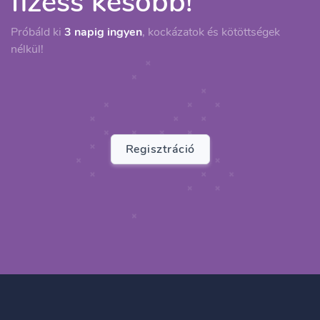
fizess később!
Próbáld ki
3 napig ingyen
, kockázatok és kötöttségek
nélkül!
Regisztráció