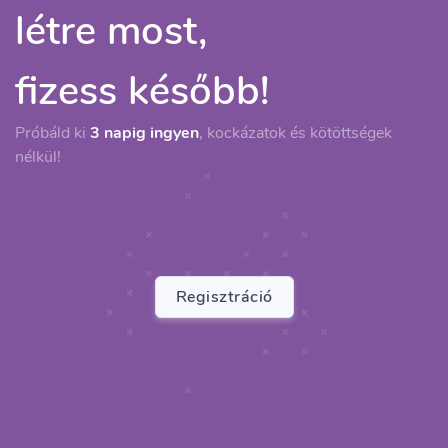
létre most,
fizess később!
Próbáld ki
3 napig ingyen
, kockázatok és kötöttségek
nélkül!
Regisztráció