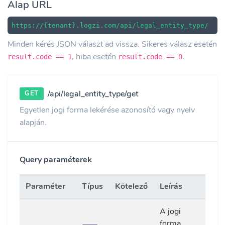
Alap URL
https://{tenant}.logzi.com/api/legal_entity_type/
Minden kérés JSON választ ad vissza. Sikeres válasz esetén
, hiba esetén
.
result.code == 1
result.code == 0
/api/legal_entity_type/get
GET
Egyetlen jogi forma lekérése azonosító vagy nyelv
alapján.
Query paraméterek
Paraméter
Típus
Kötelező
Leírás
A jogi
forma