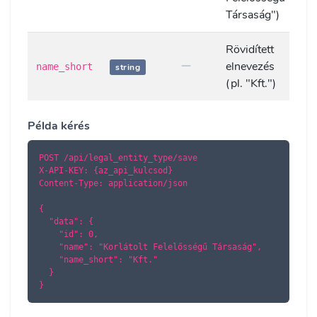
Társaság")
Rövidített
elnevezés
name_short
string
(pl. "Kft.")
Példa kérés
POST /api/legal_entity_type/save

X-API-KEY: {az_api_kulcsod}

Content-Type: application/json

{

  "data": {

    "id": 0,

    "name": "Korlátolt Felelősségű Társaság",

    "name_short": "Kft."

  }

}