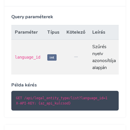
Query paraméterek
Paraméter
Típus
Kötelező
Leírás
Szűrés
nyelv
language_id
int
azonosítója
alapján
Példa kérés
GET /api/legal_entity_type/list?language_id=1

X-API-KEY: {az_api_kulcsod}