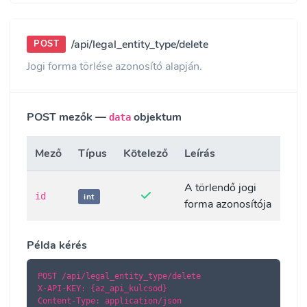
/api/legal_entity_type/delete
POST
Jogi forma törlése azonosító alapján.
POST mezők —
objektum
data
Mező
Típus
Kötelező
Leírás
A törlendő jogi
id
int
forma azonosítója
Példa kérés
POST /api/legal_entity_type/delete

X-API-KEY: {az_api_kulcsod}

Content-Type: application/json
