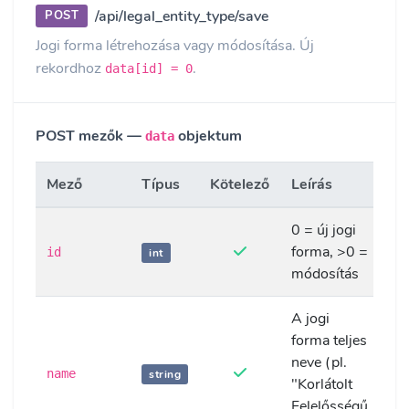
/api/legal_entity_type/save
POST
Jogi forma létrehozása vagy módosítása. Új
rekordhoz
.
data[id] = 0
POST mezők —
objektum
data
Mező
Típus
Kötelező
Leírás
0 = új jogi
forma, >0 =
id
int
módosítás
A jogi
forma teljes
neve (pl.
name
string
"Korlátolt
Felelősségű