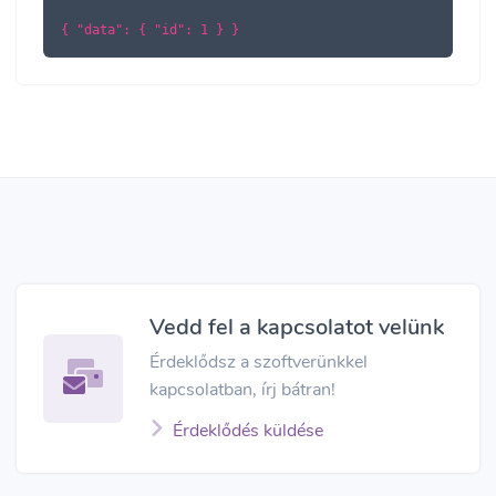
{ "data": { "id": 1 } }
Vedd fel a kapcsolatot velünk
Érdeklődsz a szoftverünkkel
kapcsolatban, írj bátran!
Érdeklődés küldése