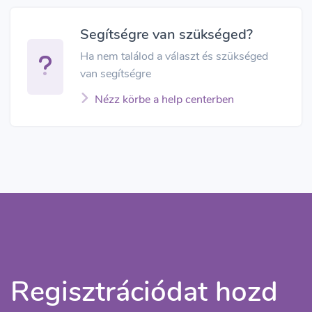
Segítségre van szükséged?
Ha nem találod a választ és szükséged
van segítségre
Nézz körbe a help centerben
Regisztrációdat hozd