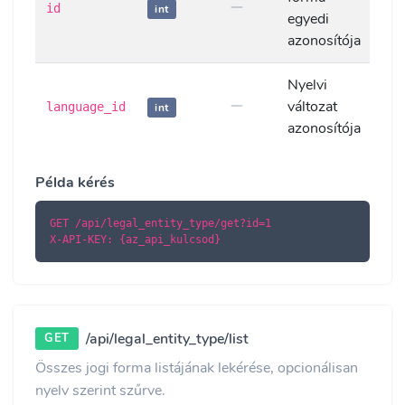
id
int
egyedi
azonosítója
Nyelvi
változat
language_id
int
azonosítója
Példa kérés
GET /api/legal_entity_type/get?id=1

X-API-KEY: {az_api_kulcsod}
/api/legal_entity_type/list
GET
Összes jogi forma listájának lekérése, opcionálisan
nyelv szerint szűrve.