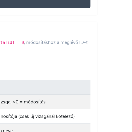
, módosításhoz a meglévő ID-t
ata[id] = 0
vizsga, >0 = módosítás
nosítója (csak új vizsgánál kötelező)
a neve