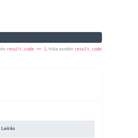
etén
, hiba esetén
result.code == 1
result.code
Leírás