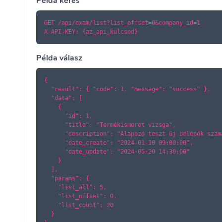
Példa kérés
GET /api/exam/list?list_offset=0&company_id=1

X-API-KEY: {az_api_kulcsod}
Példa válasz
{

  "result": { "code": 1, "message": "success" },

  "data": [

    {

      "id": 1,

      "title": "Termékismeret vizsga",

      "description": "Alapozó teszt új belépők számá
      "date_create": "2024-01-10 09:00:00",

      "date_update": "2024-05-20 14:30:00"

    }

  ],

  "params": {

    "list_all": 5,

    "list_offset": 0,

    "list_count": 20

  }
