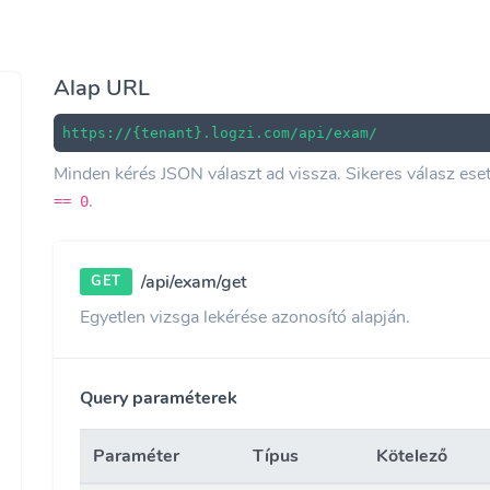
Alap URL
https://{tenant}.logzi.com/api/exam/
Minden kérés JSON választ ad vissza. Sikeres válasz es
.
== 0
/api/exam/get
GET
Egyetlen vizsga lekérése azonosító alapján.
Query paraméterek
Paraméter
Típus
Kötelező