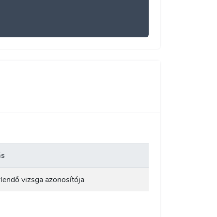
ás
rlendő vizsga azonosítója