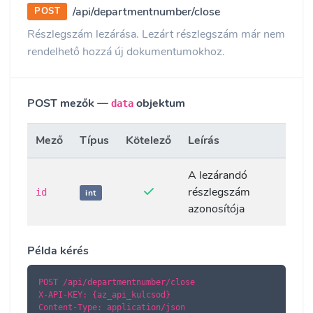
/api/departmentnumber/close
POST
Részlegszám lezárása. Lezárt részlegszám már nem
rendelhető hozzá új dokumentumokhoz.
POST mezők —
objektum
data
Mező
Típus
Kötelező
Leírás
A lezárandó
részlegszám
id
int
azonosítója
Példa kérés
POST /api/departmentnumber/close

X-API-KEY: {az_api_kulcsod}

Content-Type: application/json
