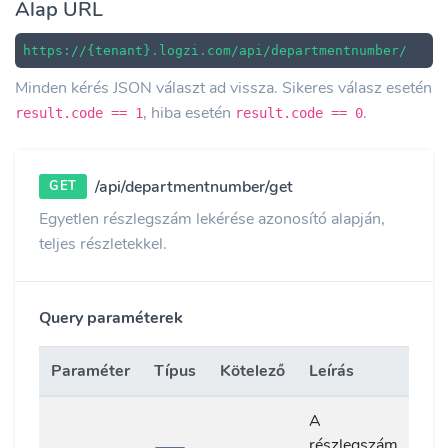
Alap URL
https://{tenant}.logzi.com/api/departmentnumber/
Minden kérés JSON választ ad vissza. Sikeres válasz esetén
, hiba esetén
.
result.code == 1
result.code == 0
/api/departmentnumber/get
GET
Egyetlen részlegszám lekérése azonosító alapján,
teljes részletekkel.
Query paraméterek
Paraméter
Típus
Kötelező
Leírás
A
részlegszám