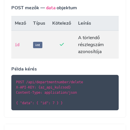
POST mezők —
objektum
data
Mező
Típus
Kötelező
Leírás
A törlendő
részlegszám
id
int
azonosítója
Példa kérés
POST /api/departmentnumber/delete

X-API-KEY: {az_api_kulcsod}

Content-Type: application/json

{ "data": { "id": 7 } }