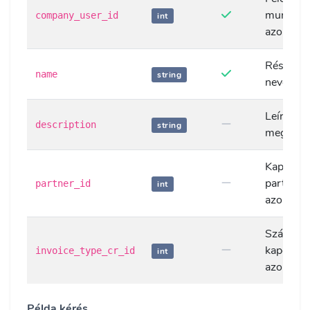
munkatá
company_user_id
int
azonosít
Részleg
name
string
neve
Leírás,
description
string
megjegy
Kapcsolt
partner
partner_id
int
azonosít
Számlatí
kapcsola
invoice_type_cr_id
int
azonosít
Példa kérés