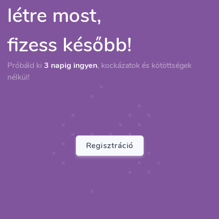
létre most,
fizess később!
Próbáld ki
3 napig ingyen
, kockázatok és kötöttségek
nélkül!
Regisztráció