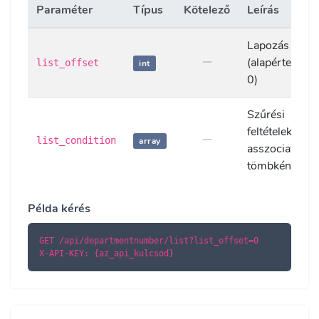
Paraméter
Típus
Kötelező
Leírás
Lapozás eltol
(alapértelmeze
list_offset
int
0)
Szűrési
feltételek
list_condition
array
asszociatív
tömbként
Példa kérés
GET /api/departmentnumber/list?list_offset=0

X-API-KEY: {az_api_kulcsod}