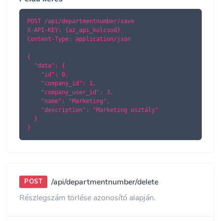
POST /api/departmentnumber/save

X-API-KEY: {az_api_kulcsod}

Content-Type: application/json

{

  "data": {

    "id": 0,

    "company_id": 1,

    "company_user_id": 3,

    "name": "Marketing",

    "description": "Marketing osztály"

  }

}
/api/departmentnumber/delete
POST
Részlegszám törlése azonosító alapján.