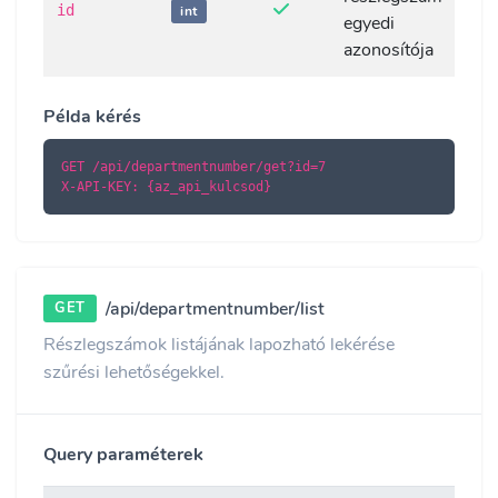
id
int
egyedi
azonosítója
Példa kérés
GET /api/departmentnumber/get?id=7

X-API-KEY: {az_api_kulcsod}
/api/departmentnumber/list
GET
Részlegszámok listájának lapozható lekérése
szűrési lehetőségekkel.
Query paraméterek