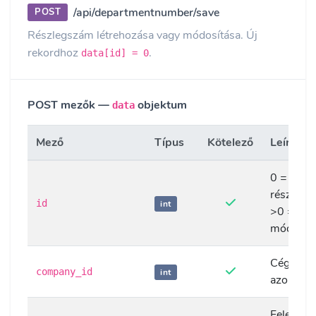
/api/departmentnumber/save
POST
Részlegszám létrehozása vagy módosítása. Új
rekordhoz
.
data[id] = 0
POST mezők —
objektum
data
Mező
Típus
Kötelező
Leírás
0 = új
részlegs
id
int
>0 =
módosít
Cég
company_id
int
azonosít
Felelős