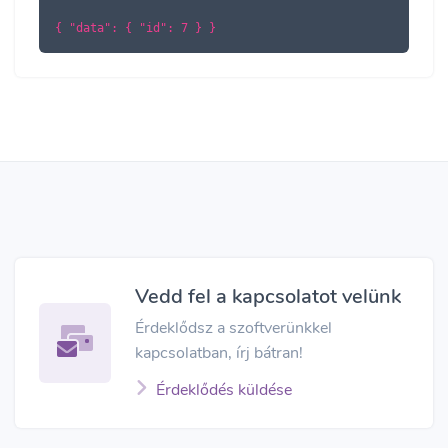
{ "data": { "id": 7 } }
Vedd fel a kapcsolatot velünk
Érdeklődsz a szoftverünkkel
kapcsolatban, írj bátran!
Érdeklődés küldése