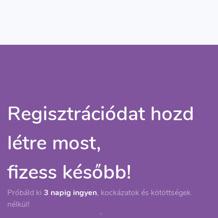
Regisztrációdat hozd
létre most,
fizess később!
Próbáld ki
3 napig ingyen
, kockázatok és kötöttségek
nélkül!