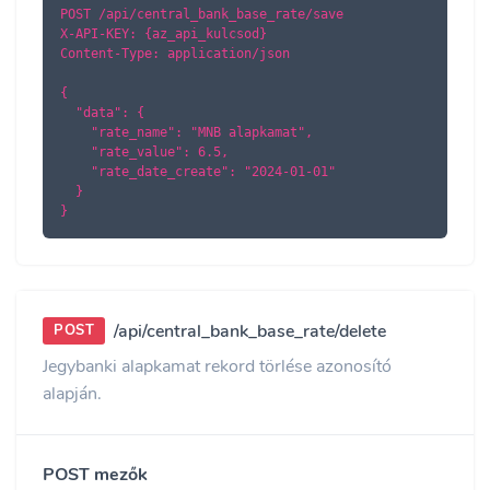
POST /api/central_bank_base_rate/save

X-API-KEY: {az_api_kulcsod}

Content-Type: application/json

{

  "data": {

    "rate_name": "MNB alapkamat",

    "rate_value": 6.5,

    "rate_date_create": "2024-01-01"

  }

}
/api/central_bank_base_rate/delete
POST
Jegybanki alapkamat rekord törlése azonosító
alapján.
POST mezők