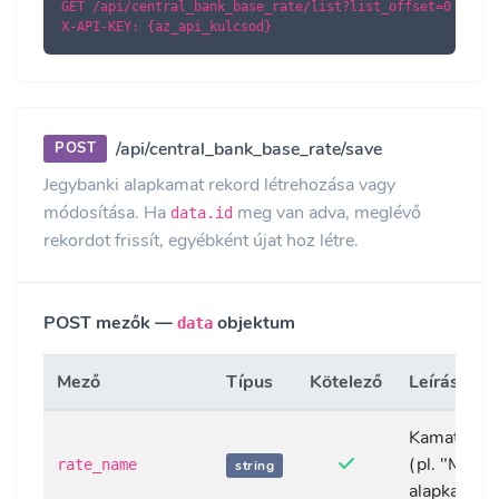
GET /api/central_bank_base_rate/list?list_offset=0

X-API-KEY: {az_api_kulcsod}
/api/central_bank_base_rate/save
POST
Jegybanki alapkamat rekord létrehozása vagy
módosítása. Ha
meg van adva, meglévő
data.id
rekordot frissít, egyébként újat hoz létre.
POST mezők —
objektum
data
Mező
Típus
Kötelező
Leírás
Kamat nev
(pl. "MNB
rate_name
string
alapkamat"