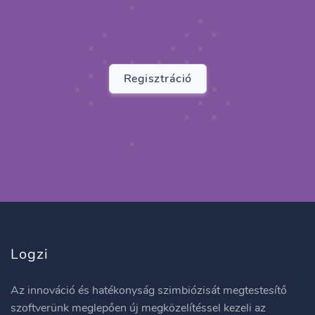
Regisztráció
Logzi
Az innováció és hatékonyság szimbiózisát megtestesítő
szoftverünk meglepően új megközelítéssel kezeli az