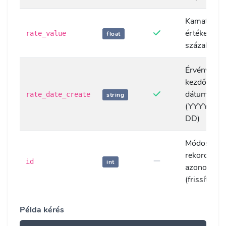
Kamat
értéke
rate_value
float
százalékba
Érvényessé
kezdő
dátuma
rate_date_create
string
(YYYY-MM
DD)
Módosítan
rekord
id
int
azonosítója
(frissítéshe
Példa kérés