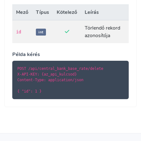
Mező
Típus
Kötelező
Leírás
Törlendő rekord
id
int
azonosítója
Példa kérés
POST /api/central_bank_base_rate/delete

X-API-KEY: {az_api_kulcsod}

Content-Type: application/json

{ "id": 1 }