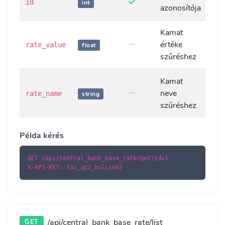
id
int
azonosítója
Kamat
értéke
rate_value
float
szűréshez
Kamat
neve
rate_name
string
szűréshez
Példa kérés
GET /api/central_bank_base_rate/get?id=1

X-API-KEY: {az_api_kulcsod}
/api/central_bank_base_rate/list
GET