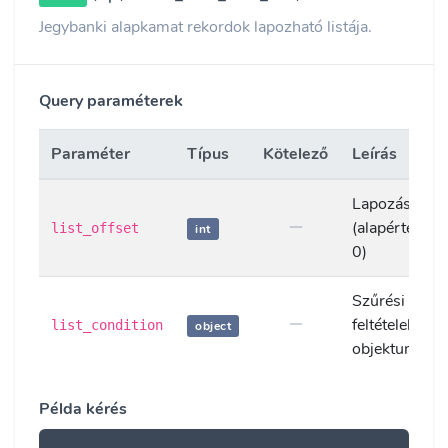
Jegybanki alapkamat rekordok lapozható listája.
Query paraméterek
Paraméter
Típus
Kötelező
Leírás
Lapozás eltol
(alapértelmez
list_offset
int
0)
Szűrési
feltételek
list_condition
object
objektuma
Példa kérés