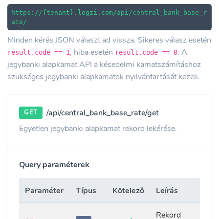
https://{tenant}.logzi.com/api/central_bank_base_r
ate/
Minden kérés JSON választ ad vissza. Sikeres válasz esetén
, hiba esetén
. A
result.code == 1
result.code == 0
jegybanki alapkamat API a késedelmi kamatszámításhoz
szükséges jegybanki alapkamatok nyilvántartását kezeli.
/api/central_bank_base_rate/get
GET
Egyetlen jegybanki alapkamat rekord lekérése.
Query paraméterek
Paraméter
Típus
Kötelező
Leírás
Rekord