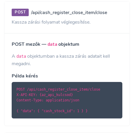
/api/cash_register_close_item/close
POST
Kassza zárási folyamat véglegesítése.
POST mezők —
objektum
data
A
objektumban a kassza zárás adatait kell
data
megadni.
Példa kérés
POST /api/cash_register_close_item/close

X-API-KEY: {az_api_kulcsod}

Content-Type: application/json

{ "data": { "cash_stock_id": 1 } }