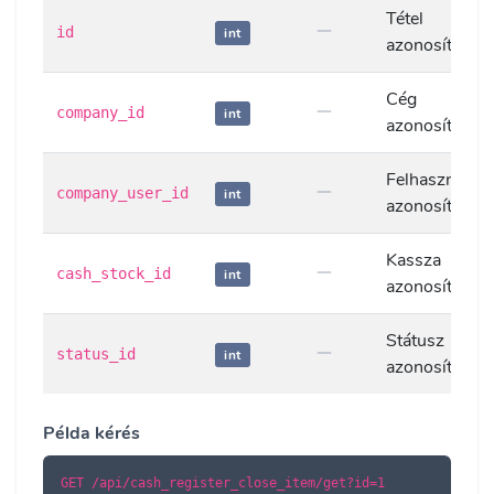
Tétel
id
int
azonosítója
Cég
company_id
int
azonosítója
Felhasználó
company_user_id
int
azonosítója
Kassza
cash_stock_id
int
azonosítója
Státusz
status_id
int
azonosítója
Példa kérés
GET /api/cash_register_close_item/get?id=1
