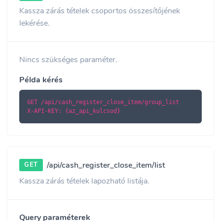
Kassza zárás tételek csoportos összesítőjének
lekérése.
Nincs szükséges paraméter.
Példa kérés
GET /api/cash_register_close_item/group_list

X-API-KEY: {az_api_kulcsod}
/api/cash_register_close_item/list
GET
Kassza zárás tételek lapozható listája.
Query paraméterek