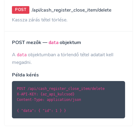
/api/cash_register_close_item/delete
POST
Kassza zárás tétel törlése.
POST mezők —
objektum
data
A
objektumban a törlendő tétel adatait kell
data
megadni.
Példa kérés
POST /api/cash_register_close_item/delete

X-API-KEY: {az_api_kulcsod}

Content-Type: application/json

{ "data": { "id": 1 } }