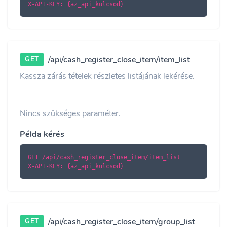
X-API-KEY: {az_api_kulcsod}
/api/cash_register_close_item/item_list
GET
Kassza zárás tételek részletes listájának lekérése.
Nincs szükséges paraméter.
Példa kérés
GET /api/cash_register_close_item/item_list

X-API-KEY: {az_api_kulcsod}
/api/cash_register_close_item/group_list
GET