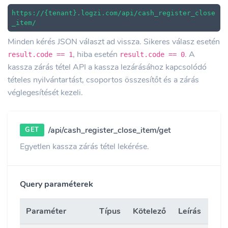
https://{tenant}.logzi.com/api/cash_register_close
_item/
Minden kérés JSON választ ad vissza. Sikeres válasz esetén
, hiba esetén
. A
result.code == 1
result.code == 0
kassza zárás tétel API a kassza lezárásához kapcsolódó
tételes nyilvántartást, csoportos összesítőt és a zárás
véglegesítését kezeli.
/api/cash_register_close_item/get
GET
Egyetlen kassza zárás tétel lekérése.
Query paraméterek
Paraméter
Típus
Kötelező
Leírás