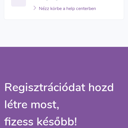
Nézz körbe a help centerben
Regisztrációdat hozd
létre most,
fizess később!