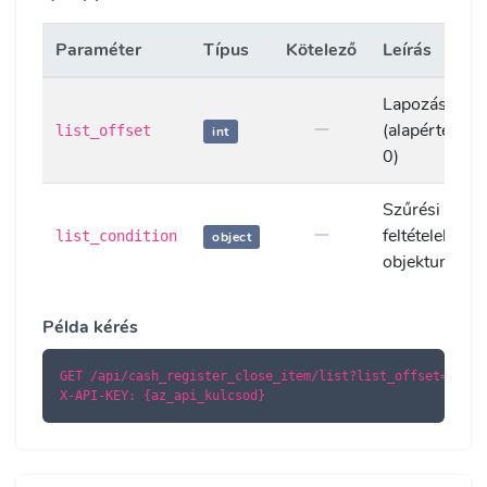
Paraméter
Típus
Kötelező
Leírás
Lapozás eltol
(alapértelmez
list_offset
int
0)
Szűrési
feltételek
list_condition
object
objektuma
Példa kérés
GET /api/cash_register_close_item/list?list_offset=0

X-API-KEY: {az_api_kulcsod}