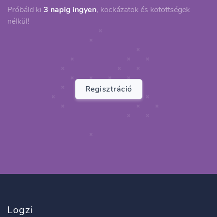
Próbáld ki
3 napig ingyen
, kockázatok és kötöttségek
nélkül!
Regisztráció
Logzi