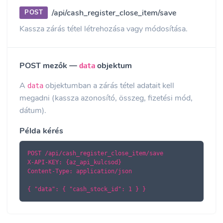
/api/cash_register_close_item/save
POST
Kassza zárás tétel létrehozása vagy módosítása.
POST mezők —
objektum
data
A
objektumban a zárás tétel adatait kell
data
megadni (kassza azonosító, összeg, fizetési mód,
dátum).
Példa kérés
POST /api/cash_register_close_item/save

X-API-KEY: {az_api_kulcsod}

Content-Type: application/json

{ "data": { "cash_stock_id": 1 } }