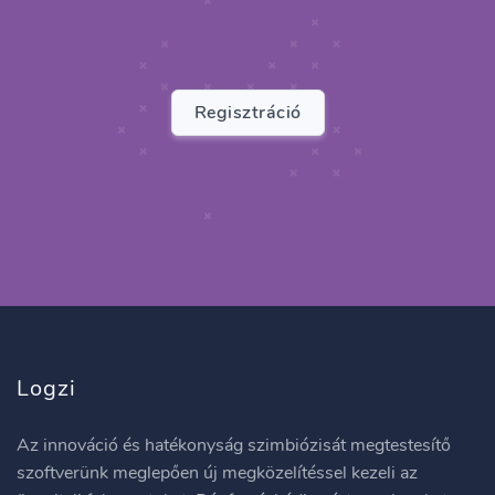
Regisztráció
Logzi
Az innováció és hatékonyság szimbiózisát megtestesítő
szoftverünk meglepően új megközelítéssel kezeli az