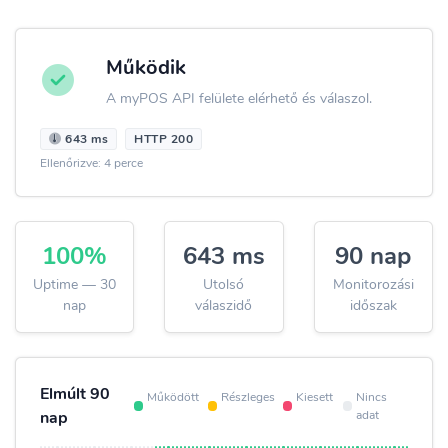
Működik
A myPOS API felülete elérhető és válaszol.
643 ms
HTTP 200
Ellenőrizve: 4 perce
100%
643 ms
90 nap
Uptime — 30
Utolsó
Monitorozási
nap
válaszidő
időszak
Elmúlt 90
Működött
Részleges
Kiesett
Nincs
adat
nap