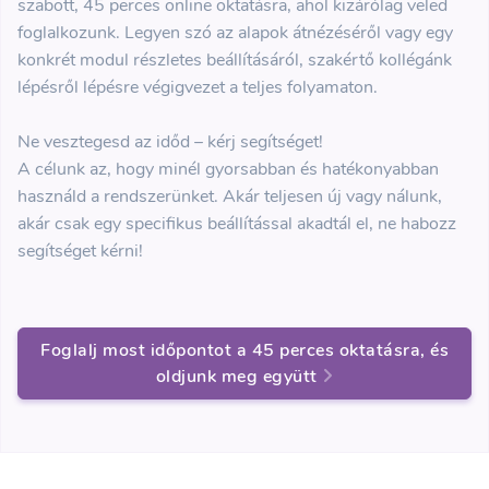
szabott, 45 perces online oktatásra, ahol kizárólag veled
foglalkozunk. Legyen szó az alapok átnézéséről vagy egy
konkrét modul részletes beállításáról, szakértő kollégánk
lépésről lépésre végigvezet a teljes folyamaton.
Ne vesztegesd az időd – kérj segítséget!
A célunk az, hogy minél gyorsabban és hatékonyabban
használd a rendszerünket. Akár teljesen új vagy nálunk,
akár csak egy specifikus beállítással akadtál el, ne habozz
segítséget kérni!
Foglalj most időpontot a 45 perces oktatásra, és
oldjunk meg együtt