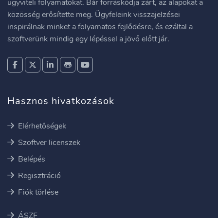
ügyviteli folyamatokat. Bár forráskódja zárt, az alapokat a
közösség erősítette meg. Ügyfeleink visszajelzései
inspirálnak minket a folyamatos fejlődésre, és ezáltal a
szoftverünk mindig egy lépéssel a jövő előtt jár.
Hasznos hivatkozások
Elérhetőségek
Szoftver licenszek
Belépés
Regisztráció
Fiók törlése
ÁSZF