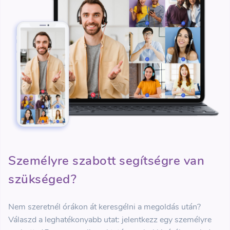
Személyre szabott segítségre van
szükséged?
Nem szeretnél órákon át keresgélni a megoldás után?
Válaszd a leghatékonyabb utat: jelentkezz egy személyre