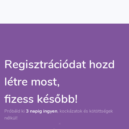
Regisztrációdat hozd
létre most,
fizess később!
Próbáld ki
3 napig ingyen
, kockázatok és kötöttségek
nélkül!