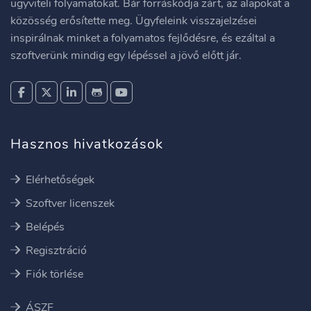
ügyviteli folyamatokat. Bár forráskódja zárt, az alapokat a
közösség erősítette meg. Ügyfeleink visszajelzései
inspirálnak minket a folyamatos fejlődésre, és ezáltal a
szoftverünk mindig egy lépéssel a jövő előtt jár.
Hasznos hivatkozások
Elérhetőségek
Szoftver licenszek
Belépés
Regisztráció
Fiók törlése
ÁSZF