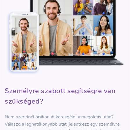
Személyre szabott segítségre van
szükséged?
Nem szeretnél órákon át keresgélni a megoldás után?
Válaszd a leghatékonyabb utat: jelentkezz egy személyre