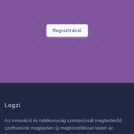
Regisztráció
Logzi
Az innováció és hatékonyság szimbiózisát megtestesítő
szoftverünk meglepően új megközelítéssel kezeli az