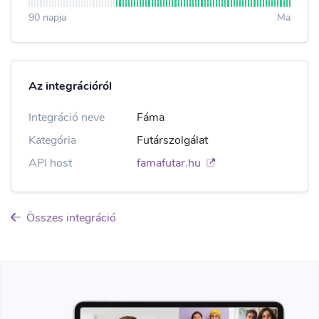
90 napja
Ma
Az integrációról
Integráció neve
Fáma
Kategória
Futárszolgálat
API host
famafutar.hu
Összes integráció