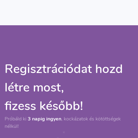
Regisztrációdat hozd
létre most,
fizess később!
Próbáld ki
3 napig ingyen
, kockázatok és kötöttségek
nélkül!