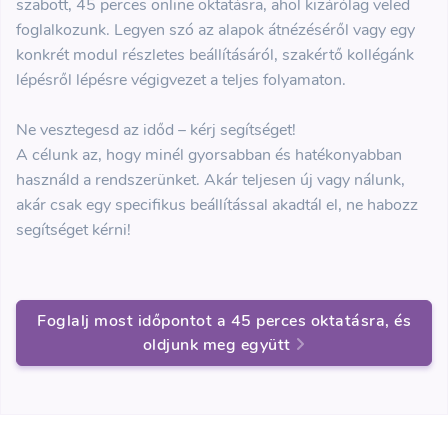
szabott, 45 perces online oktatásra, ahol kizárólag veled
foglalkozunk. Legyen szó az alapok átnézéséről vagy egy
konkrét modul részletes beállításáról, szakértő kollégánk
lépésről lépésre végigvezet a teljes folyamaton.
Ne vesztegesd az időd – kérj segítséget!
A célunk az, hogy minél gyorsabban és hatékonyabban
használd a rendszerünket. Akár teljesen új vagy nálunk,
akár csak egy specifikus beállítással akadtál el, ne habozz
segítséget kérni!
Foglalj most időpontot a 45 perces oktatásra, és
oldjunk meg együtt