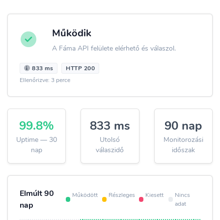
Működik
A Fáma API felülete elérhető és válaszol.
833 ms
HTTP 200
Ellenőrizve: 3 perce
99.8%
833 ms
90 nap
Uptime — 30
Utolsó
Monitorozási
nap
válaszidő
időszak
Elmúlt 90
Működött
Részleges
Kiesett
Nincs
adat
nap