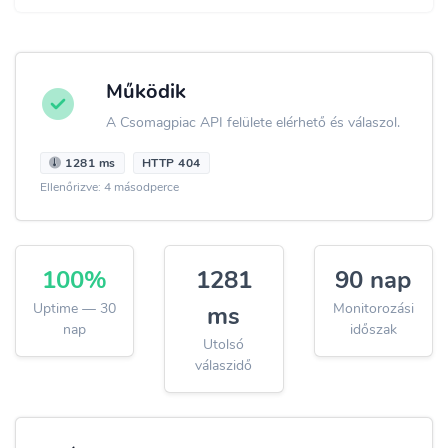
Működik
A Csomagpiac API felülete elérhető és válaszol.
1281 ms
HTTP 404
Ellenőrizve: 4 másodperce
100%
1281
90 nap
Uptime — 30
Monitorozási
ms
nap
időszak
Utolsó
válaszidő