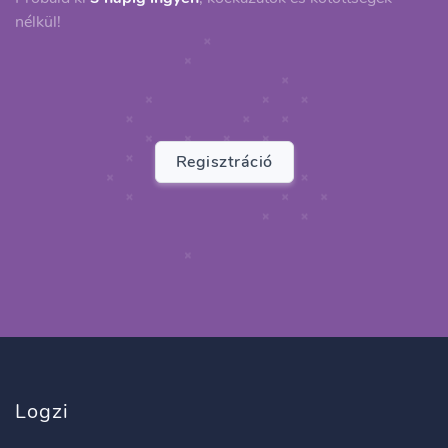
nélkül!
Regisztráció
Logzi