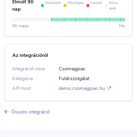
Elmúlt 90
Működött
Részleges
Kiesett
Nincs
adat
nap
90 napja
Ma
Az integrációról
Integráció neve
Csomagpiac
Kategória
Futárszolgálat
API host
demo.csomagpiac.hu
Összes integráció