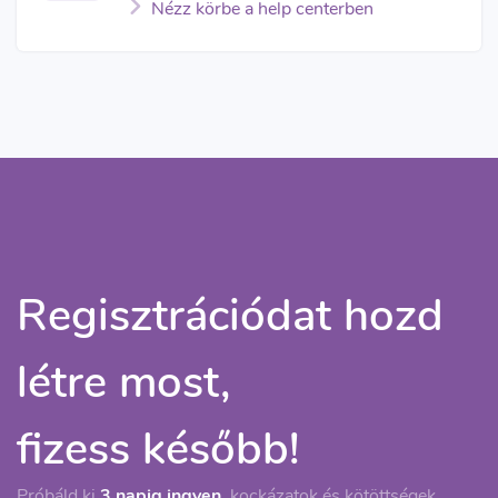
Nézz körbe a help centerben
Regisztrációdat hozd
létre most,
fizess később!
Próbáld ki
3 napig ingyen
, kockázatok és kötöttségek