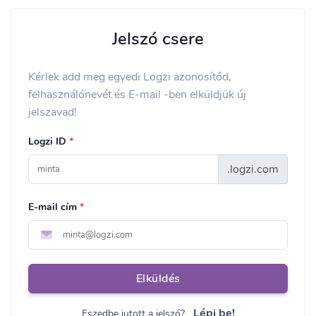
Jelszó csere
Kérlek add meg egyedi Logzi azonosítód,
felhasználónevét és E-mail -ben elküldjük új
jelszavad!
Logzi ID
*
.logzi.com
E-mail cím
*
Elküldés
Lépj be!
Eszedbe jutott a jelszó?