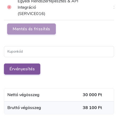
Egyedi Rendszerfejlesztés & API
Integráció
3
(SERVICE016)
Nettó végösszeg
30 000 Ft
Bruttó végösszeg
38 100 Ft