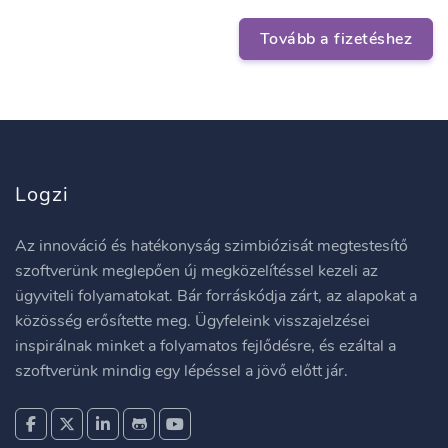
Tovább a fizetéshez
Logzi
Az innováció és hatékonyság szimbiózisát megtestesítő
szoftverünk meglepően új megközelítéssel kezeli az
ügyviteli folyamatokat. Bár forráskódja zárt, az alapokat a
közösség erősítette meg. Ügyfeleink visszajelzései
inspirálnak minket a folyamatos fejlődésre, és ezáltal a
szoftverünk mindig egy lépéssel a jövő előtt jár.