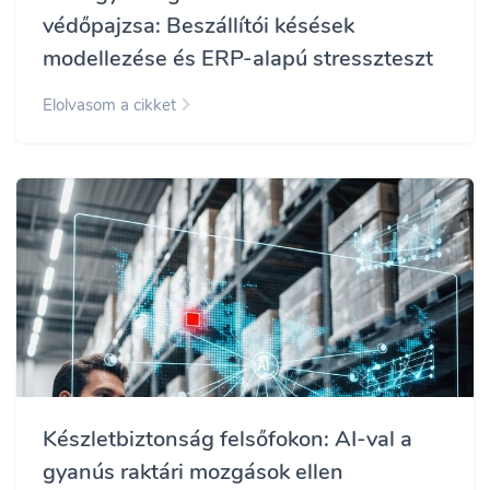
védőpajzsa: Beszállítói késések
modellezése és ERP-alapú stresszteszt
Elolvasom a cikket
Készletbiztonság felsőfokon: AI-val a
gyanús raktári mozgások ellen