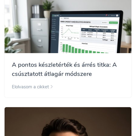
A pontos készletérték és árrés titka: A
csúsztatott átlagár módszere
Elolvasom a cikket