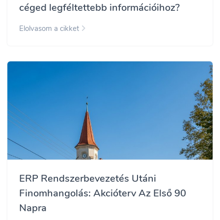
céged legféltettebb információihoz?
Elolvasom a cikket
ERP Rendszerbevezetés Utáni
Finomhangolás: Akcióterv Az Első 90
Napra