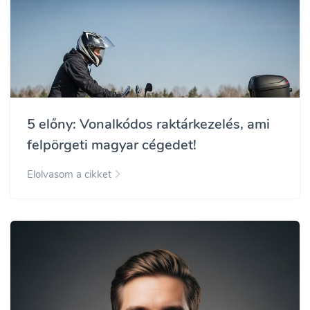
5 előny: Vonalkódos raktárkezelés, ami
felpörgeti magyar cégedet!
Elolvasom a cikket