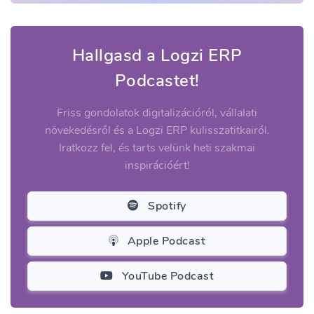
Hallgasd a Logzi ERP
Podcastet!
Friss gondolatok digitalizációról, vállalati
növekedésről és a Logzi ERP kulisszatitkairól.
Iratkozz fel, és tarts velünk heti szakmai
inspirációért!
Spotify
Apple Podcast
YouTube Podcast