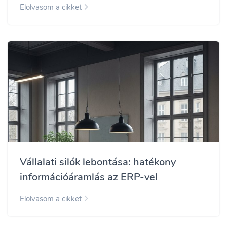
Elolvasom a cikket
Vállalati silók lebontása: hatékony
információáramlás az ERP-vel
Elolvasom a cikket