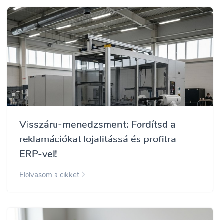
Visszáru-menedzsment: Fordítsd a
reklamációkat lojalitássá és profitra
ERP-vel!
Elolvasom a cikket