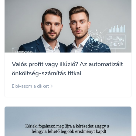
Valós profit vagy illúzió? Az automatizált
önköltség-számítás titkai
Elolvasom a cikket