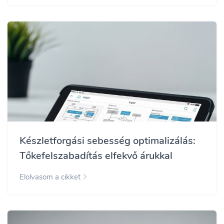
Készletforgási sebesség optimalizálás:
Tőkefelszabadítás elfekvő árukkal
Elolvasom a cikket