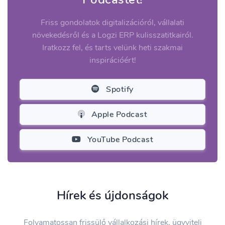
Friss gondolatok digitalizációról, vállalati
növekedésről és a Logzi ERP kulisszatitkairól.
Iratkozz fel, és tarts velünk heti szakmai
inspirációért!
Spotify
Apple Podcast
YouTube Podcast
Hírek és újdonságok
Folyamatossan frissülő vállalkozási hírek, ügyviteli