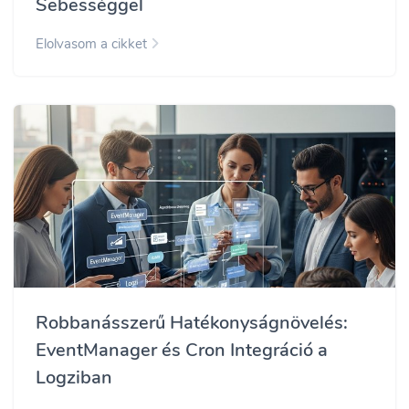
Sebességgel
Elolvasom a cikket
Robbanásszerű Hatékonyságnövelés:
EventManager és Cron Integráció a
Logziban