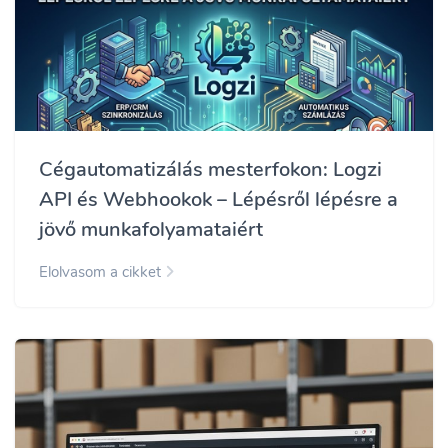
Cégautomatizálás mesterfokon: Logzi
API és Webhookok – Lépésről lépésre a
jövő munkafolyamataiért
Elolvasom a cikket