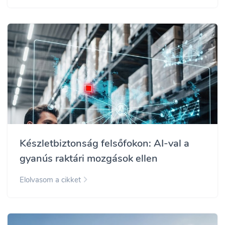
Készletbiztonság felsőfokon: AI-val a
gyanús raktári mozgások ellen
Elolvasom a cikket