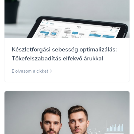
Készletforgási sebesség optimalizálás:
Tőkefelszabadítás elfekvő árukkal
Elolvasom a cikket