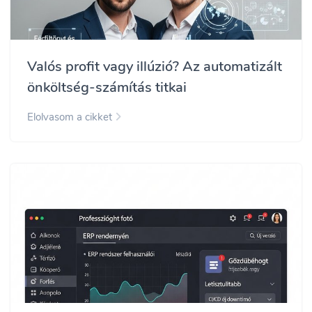
Valós profit vagy illúzió? Az automatizált
önköltség-számítás titkai
Elolvasom a cikket