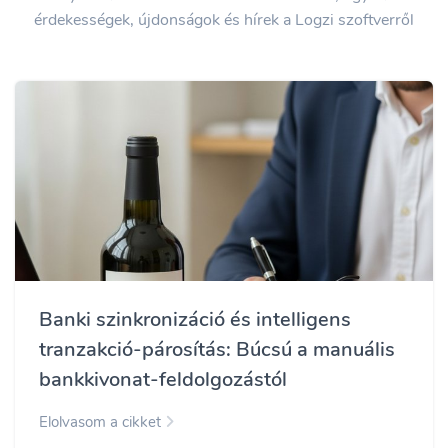
érdekességek, újdonságok és hírek a Logzi szoftverről
Banki szinkronizáció és intelligens
tranzakció-párosítás: Búcsú a manuális
bankkivonat-feldolgozástól
Elolvasom a cikket