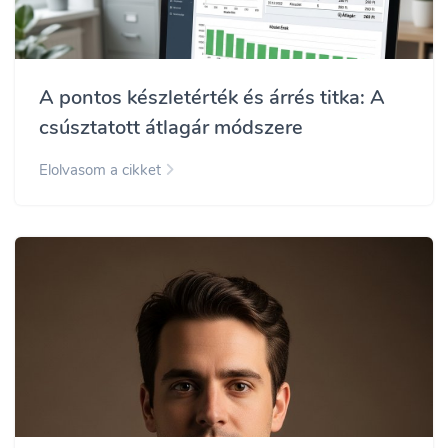
A pontos készletérték és árrés titka: A
csúsztatott átlagár módszere
Elolvasom a cikket