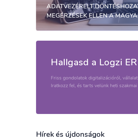
ADATVEZÉRELT DÖNTÉSHOZAT
MEGÉRZÉSEK ELLEN A MAGYA
Hallgasd a Logzi ER
Friss gondolatok digitalizációról, vállala
Iratkozz fel, és tarts velünk heti szakmai
Hírek és újdonságok