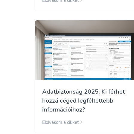
Elolvasom a cikket
Adatbiztonság 2025: Ki férhet
hozzá céged legféltettebb
információihoz?
Elolvasom a cikket