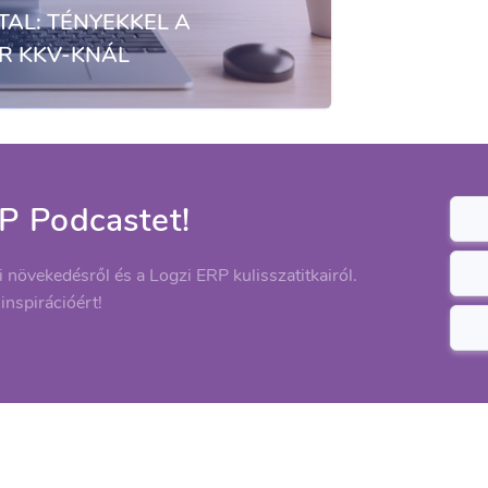
AL: TÉNYEKKEL A
R KKV-KNÁL
P Podcastet!
ti növekedésről és a Logzi ERP kulisszatitkairól.
 inspirációért!