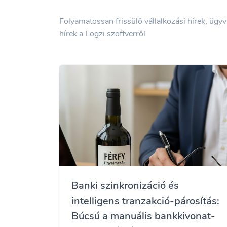
Folyamatossan frissülő vállalkozási hírek, ügy
hírek a Logzi szoftverről
Banki szinkronizáció és
intelligens tranzakció-párosítás:
Búcsú a manuális bankkivonat-