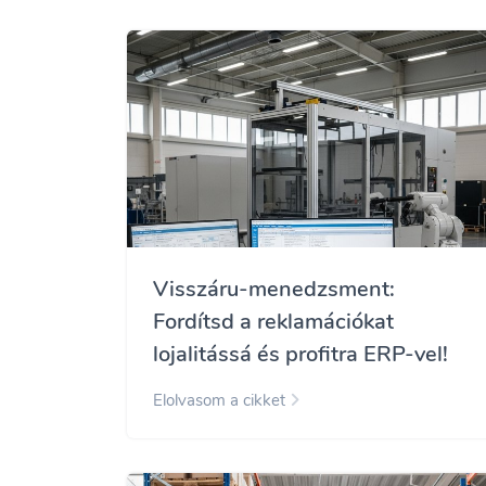
Visszáru-menedzsment:
Fordítsd a reklamációkat
lojalitássá és profitra ERP-vel!
Elolvasom a cikket