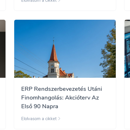
Elolvasom a cikket
ERP Rendszerbevezetés Utáni
Finomhangolás: Akcióterv Az
Első 90 Napra
Elolvasom a cikket