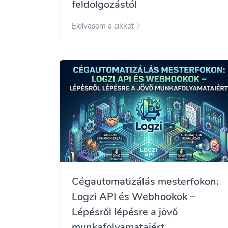
feldolgozástól
Elolvasom a cikket
Cégautomatizálás mesterfokon:
Logzi API és Webhookok –
Lépésről lépésre a jövő
munkafolyamataiért