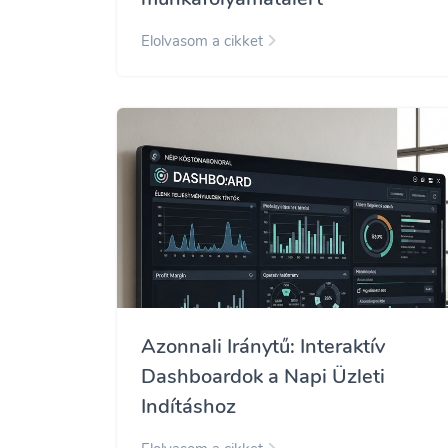
Elolvasom a cikket
Azonnali Iránytű: Interaktív
Dashboardok a Napi Üzleti
Indításhoz