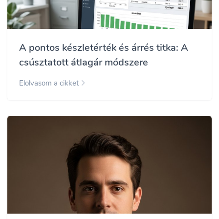
A pontos készletérték és árrés titka: A
csúsztatott átlagár módszere
Elolvasom a cikket