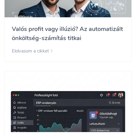
Valós profit vagy illúzió? Az automatizált
önköltség-számítás titkai
Elolvasom a cikket