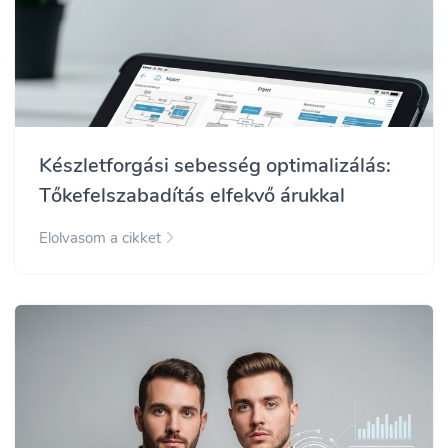
Készletforgási sebesség optimalizálás:
Tőkefelszabadítás elfekvő árukkal
Elolvasom a cikket