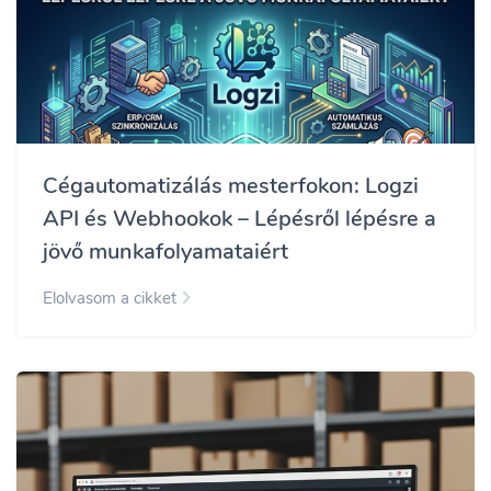
Cégautomatizálás mesterfokon: Logzi
API és Webhookok – Lépésről lépésre a
jövő munkafolyamataiért
Elolvasom a cikket