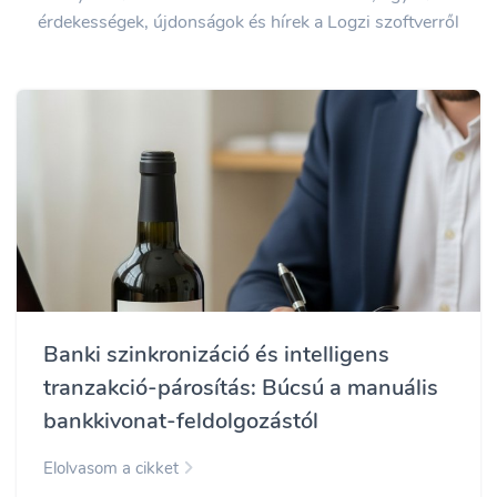
érdekességek, újdonságok és hírek a Logzi szoftverről
Banki szinkronizáció és intelligens
tranzakció-párosítás: Búcsú a manuális
bankkivonat-feldolgozástól
Elolvasom a cikket