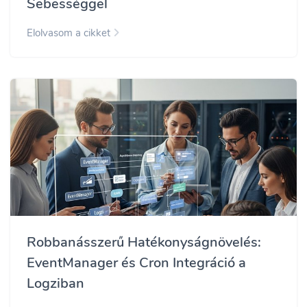
Sebességgel
Elolvasom a cikket
Robbanásszerű Hatékonyságnövelés:
EventManager és Cron Integráció a
Logziban