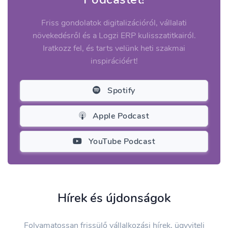
Friss gondolatok digitalizációról, vállalati
növekedésről és a Logzi ERP kulisszatitkairól.
Iratkozz fel, és tarts velünk heti szakmai
inspirációért!
Spotify
Apple Podcast
YouTube Podcast
Hírek és újdonságok
Folyamatossan frissülő vállalkozási hírek, ügyviteli