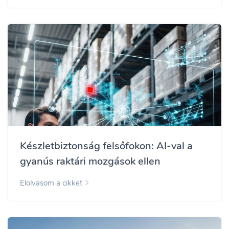
Készletbiztonság felsőfokon: AI-val a
gyanús raktári mozgások ellen
Elolvasom a cikket