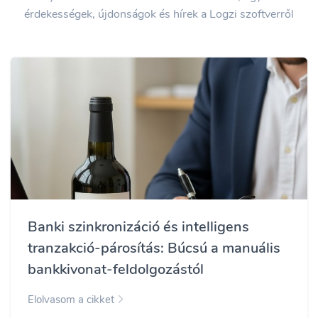
érdekességek, újdonságok és hírek a Logzi szoftverről
Banki szinkronizáció és intelligens
tranzakció-párosítás: Búcsú a manuális
bankkivonat-feldolgozástól
Elolvasom a cikket