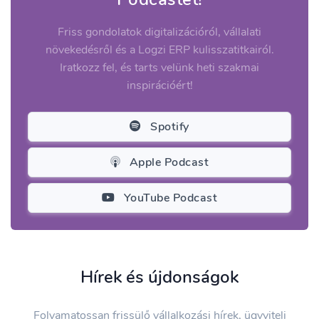
Friss gondolatok digitalizációról, vállalati
növekedésről és a Logzi ERP kulisszatitkairól.
Iratkozz fel, és tarts velünk heti szakmai
inspirációért!
Spotify
Apple Podcast
YouTube Podcast
Hírek és újdonságok
Folyamatossan frissülő vállalkozási hírek, ügyviteli