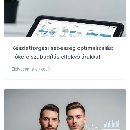
Készletforgási sebesség optimalizálás:
Tőkefelszabadítás elfekvő árukkal
Elolvasom a cikket