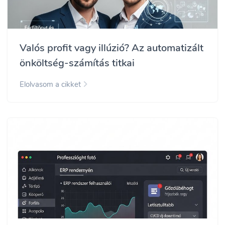
Valós profit vagy illúzió? Az automatizált
önköltség-számítás titkai
Elolvasom a cikket