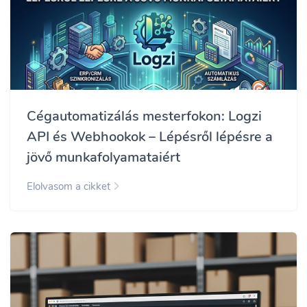
Cégautomatizálás mesterfokon: Logzi
API és Webhookok – Lépésről lépésre a
jövő munkafolyamataiért
Elolvasom a cikket