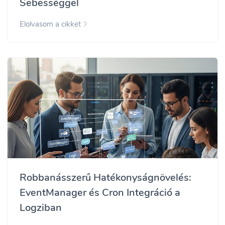
Sebességgel
Elolvasom a cikket
Robbanásszerű Hatékonyságnövelés:
EventManager és Cron Integráció a
Logziban