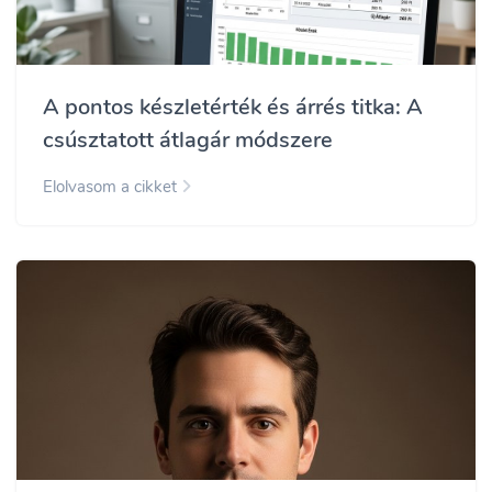
A pontos készletérték és árrés titka: A
csúsztatott átlagár módszere
Elolvasom a cikket