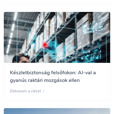
Készletbiztonság felsőfokon: AI-val a
gyanús raktári mozgások ellen
Elolvasom a cikket