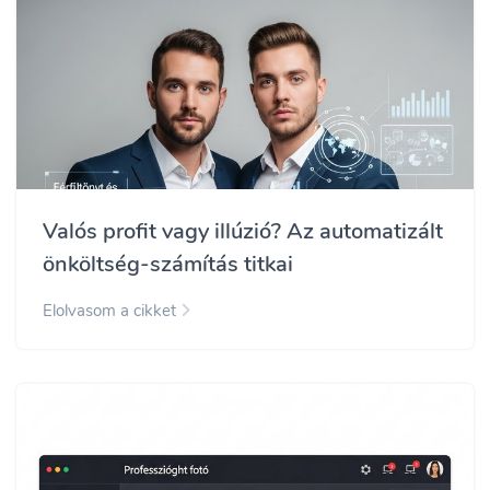
Valós profit vagy illúzió? Az automatizált
önköltség-számítás titkai
Elolvasom a cikket