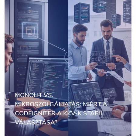
MONOLIT VS.
MIKROSZOLGÁLTATÁS: MIÉRT A
CODEIGNITER A KKV-K STABIL
VÁLASZTÁSA?