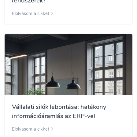
rendszerek?
Elolvasom a cikket
Vállalati silók lebontása: hatékony
információáramlás az ERP-vel
Elolvasom a cikket