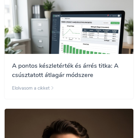
A pontos készletérték és árrés titka: A
csúsztatott átlagár módszere
Elolvasom a cikket