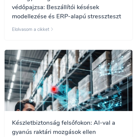
védőpajzsa: Beszállítói késések
modellezése és ERP-alapú stresszteszt
Elolvasom a cikket
Készletbiztonság felsőfokon: AI-val a
gyanús raktári mozgások ellen