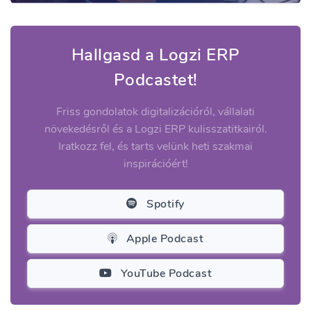
Hallgasd a Logzi ERP
Podcastet!
Friss gondolatok digitalizációról, vállalati
növekedésről és a Logzi ERP kulisszatitkairól.
Iratkozz fel, és tarts velünk heti szakmai
inspirációért!
Spotify
Apple Podcast
YouTube Podcast