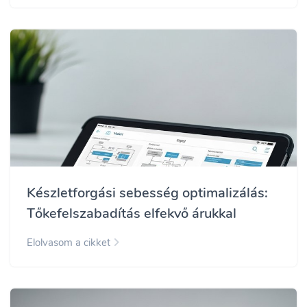
Készletforgási sebesség optimalizálás:
Tőkefelszabadítás elfekvő árukkal
Elolvasom a cikket