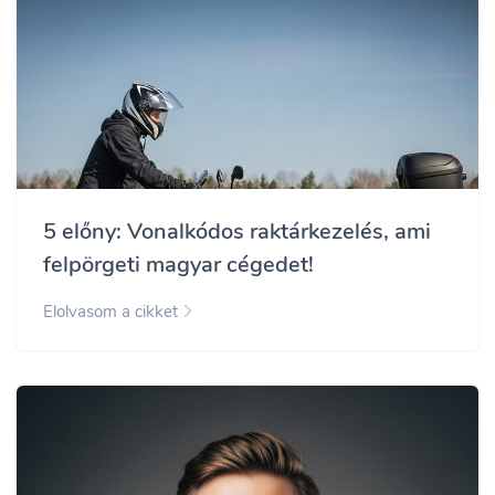
5 előny: Vonalkódos raktárkezelés, ami
felpörgeti magyar cégedet!
Elolvasom a cikket