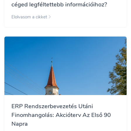
céged legféltettebb információihoz?
Elolvasom a cikket
ERP Rendszerbevezetés Utáni
Finomhangolás: Akcióterv Az Első 90
Napra