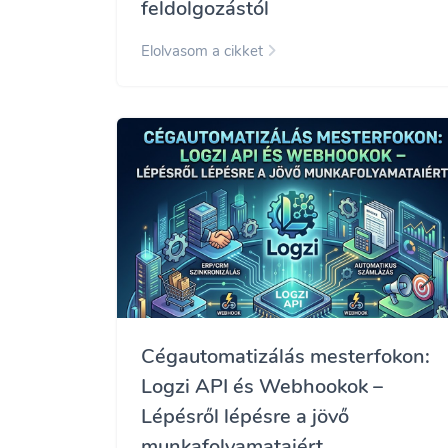
feldolgozástól
Elolvasom a cikket
Cégautomatizálás mesterfokon:
Logzi API és Webhookok –
Lépésről lépésre a jövő
munkafolyamataiért