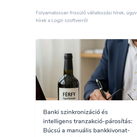
Folyamatossan frissülő vállalkozási hírek, ügy
hírek a Logzi szoftverről
Banki szinkronizáció és
intelligens tranzakció-párosítás:
Búcsú a manuális bankkivonat-