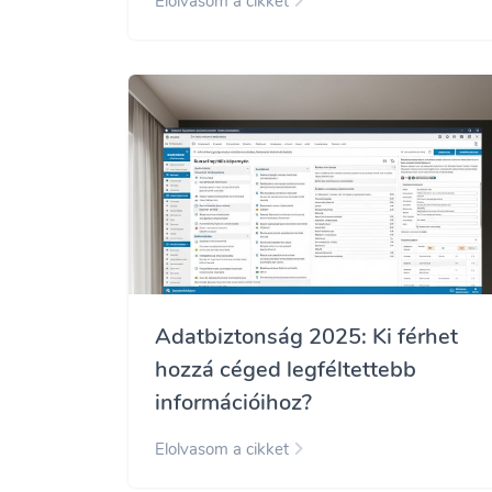
Elolvasom a cikket
Adatbiztonság 2025: Ki férhet
hozzá céged legféltettebb
információihoz?
Elolvasom a cikket