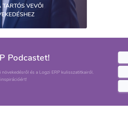
A TARTÓS VEVŐI
VEKEDÉSHEZ
P Podcastet!
ti növekedésről és a Logzi ERP kulisszatitkairól.
 inspirációért!