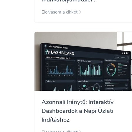
Elolvasom a cikket
Azonnali Iránytű: Interaktív
Dashboardok a Napi Üzleti
Indításhoz