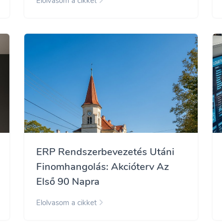
Elolvasom a cikket
ERP Rendszerbevezetés Utáni
Finomhangolás: Akcióterv Az
Első 90 Napra
Elolvasom a cikket