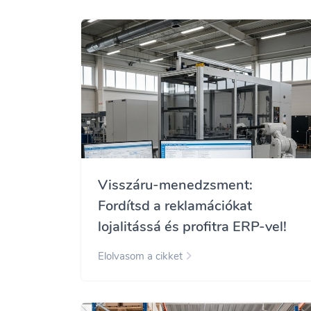
Visszáru-menedzsment:
Fordítsd a reklamációkat
lojalitássá és profitra ERP-vel!
Elolvasom a cikket