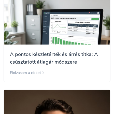
A pontos készletérték és árrés titka: A
csúsztatott átlagár módszere
Elolvasom a cikket