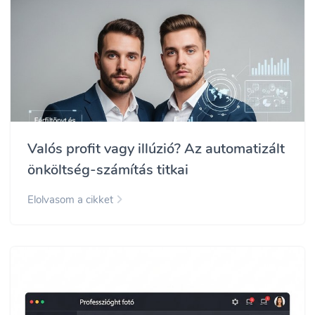
Valós profit vagy illúzió? Az automatizált
önköltség-számítás titkai
Elolvasom a cikket