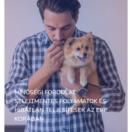
MINŐSÉGI FORDULAT:
SELEJTMENTES FOLYAMATOK ÉS
HIBÁTLAN TELJESÍTÉSEK AZ ERP
KORÁBAN