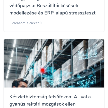
védőpajzsa: Beszállítói késések
modellezése és ERP-alapú stresszteszt
Elolvasom a cikket
Készletbiztonság felsőfokon: AI-val a
gyanús raktári mozgások ellen