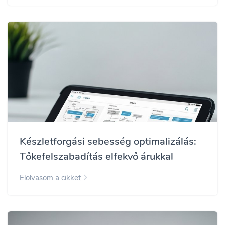
Készletforgási sebesség optimalizálás:
Tőkefelszabadítás elfekvő árukkal
Elolvasom a cikket