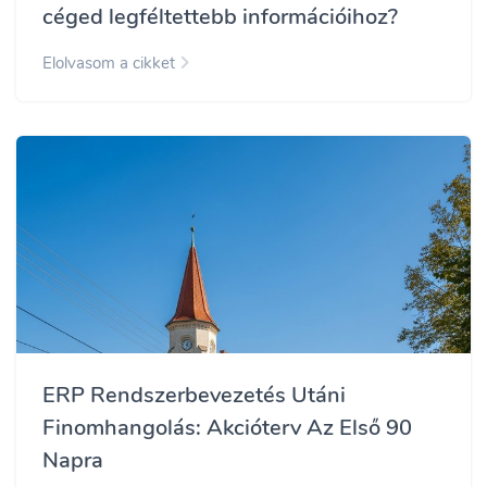
céged legféltettebb információihoz?
Elolvasom a cikket
ERP Rendszerbevezetés Utáni
Finomhangolás: Akcióterv Az Első 90
Napra