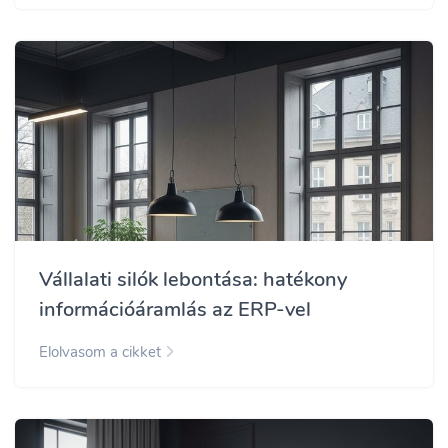
Vállalati silók lebontása: hatékony
információáramlás az ERP-vel
Elolvasom a cikket