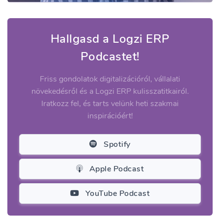
Hallgasd a Logzi ERP
Podcastet!
Friss gondolatok digitalizációról, vállalati
növekedésről és a Logzi ERP kulisszatitkairól.
Iratkozz fel, és tarts velünk heti szakmai
inspirációért!
Spotify
Apple Podcast
YouTube Podcast