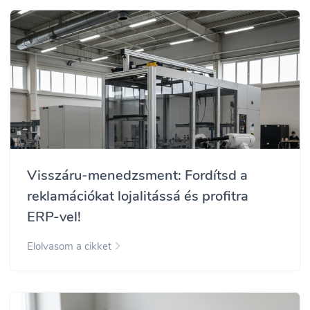
Visszáru-menedzsment: Fordítsd a
reklamációkat lojalitássá és profitra
ERP-vel!
Elolvasom a cikket