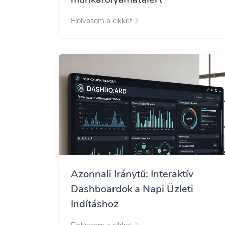
Elolvasom a cikket
Azonnali Iránytű: Interaktív
Dashboardok a Napi Üzleti
Indításhoz