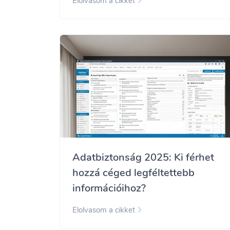
Elolvasom a cikket
Adatbiztonság 2025: Ki férhet
hozzá céged legféltettebb
információihoz?
Elolvasom a cikket