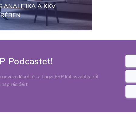
S ANALITIKA A KKV
KRÉBEN
P Podcastet!
ti növekedésről és a Logzi ERP kulisszatitkairól.
 inspirációért!