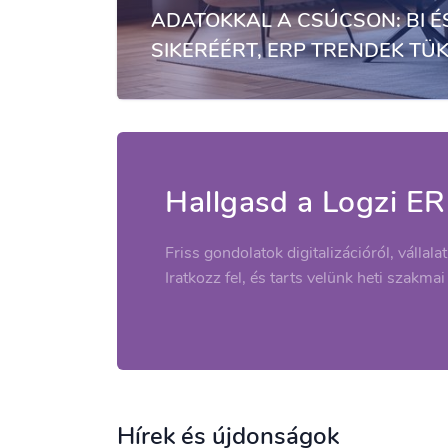
ADATOKKAL A CSÚCSON: BI É
SIKERÉÉRT, ERP TRENDEK TÜ
Hallgasd a Logzi ER
Friss gondolatok digitalizációról, vállala
Iratkozz fel, és tarts velünk heti szakmai
Hírek és újdonságok