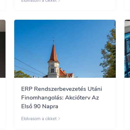
Elolvasom a cikket
ERP Rendszerbevezetés Utáni
Finomhangolás: Akcióterv Az
Első 90 Napra
Elolvasom a cikket