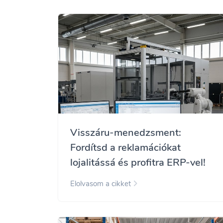
Visszáru-menedzsment:
Fordítsd a reklamációkat
lojalitássá és profitra ERP-vel!
Elolvasom a cikket