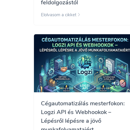
feldolgozástól
Elolvasom a cikket
Cégautomatizálás mesterfokon:
Logzi API és Webhookok –
Lépésről lépésre a jövő
munkafolyamataiért