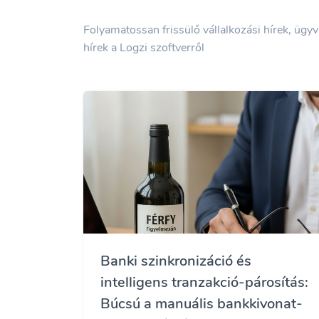
Folyamatossan frissülő vállalkozási hírek, ügy
hírek a Logzi szoftverről
Banki szinkronizáció és
intelligens tranzakció-párosítás:
Búcsú a manuális bankkivonat-