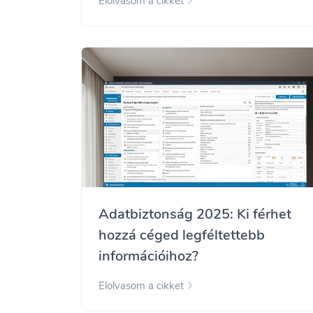
Elolvasom a cikket
Adatbiztonság 2025: Ki férhet
hozzá céged legféltettebb
információihoz?
Elolvasom a cikket