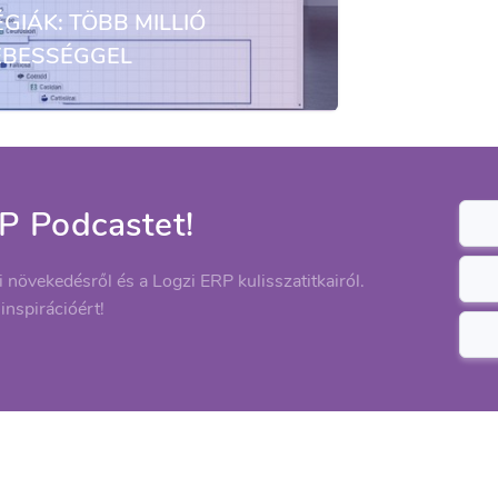
GIÁK: TÖBB MILLIÓ
EBESSÉGGEL
P Podcastet!
ti növekedésről és a Logzi ERP kulisszatitkairól.
 inspirációért!