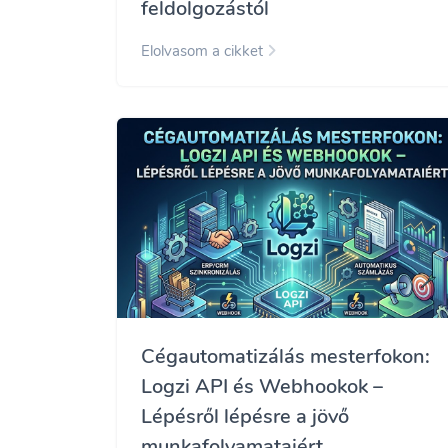
feldolgozástól
Elolvasom a cikket
Cégautomatizálás mesterfokon:
Logzi API és Webhookok –
Lépésről lépésre a jövő
munkafolyamataiért