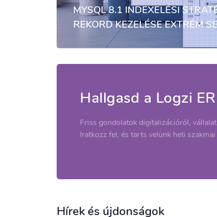
MYSQL 8.1 INDEXELÉSI STRATÉ
REKORD KEZELÉSE EXTRÉM S
Hallgasd a Logzi ER
Friss gondolatok digitalizációról, vállala
Iratkozz fel, és tarts velünk heti szakmai
Hírek és újdonságok