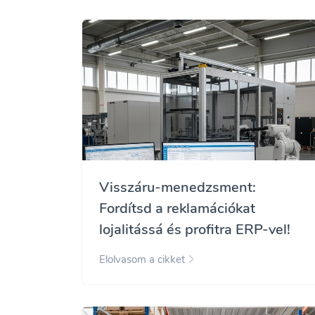
Visszáru-menedzsment:
Fordítsd a reklamációkat
lojalitássá és profitra ERP-vel!
Elolvasom a cikket