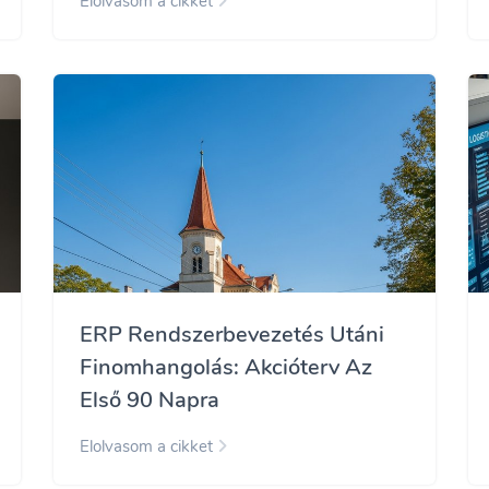
Elolvasom a cikket
ERP Rendszerbevezetés Utáni
Finomhangolás: Akcióterv Az
Első 90 Napra
Elolvasom a cikket