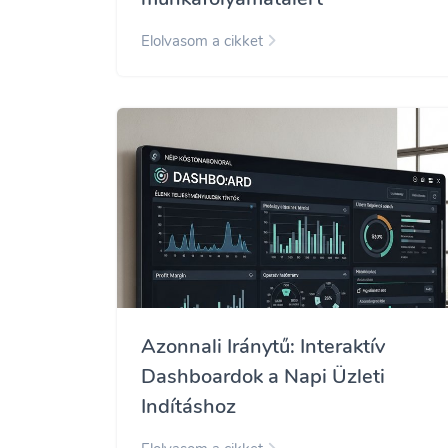
Elolvasom a cikket
Azonnali Iránytű: Interaktív
Dashboardok a Napi Üzleti
Indításhoz