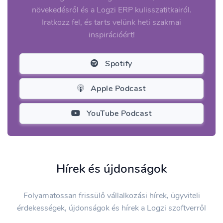
növekedésről és a Logzi ERP kulisszatitkairól.
Iratkozz fel, és tarts velünk heti szakmai
inspirációért!
Spotify
Apple Podcast
YouTube Podcast
Hírek és újdonságok
Folyamatossan frissülő vállalkozási hírek, ügyviteli
érdekességek, újdonságok és hírek a Logzi szoftverről