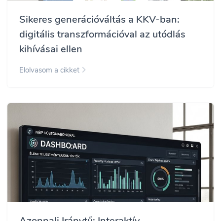
Sikeres generációváltás a KKV-ban:
digitális transzformációval az utódlás
kihívásai ellen
Elolvasom a cikket
Azonnali Iránytű: Interaktív