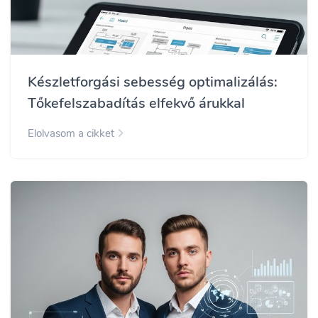
Készletforgási sebesség optimalizálás:
Tőkefelszabadítás elfekvő árukkal
Elolvasom a cikket