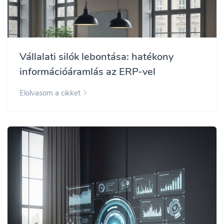
Vállalati silók lebontása: hatékony
információáramlás az ERP-vel
Elolvasom a cikket