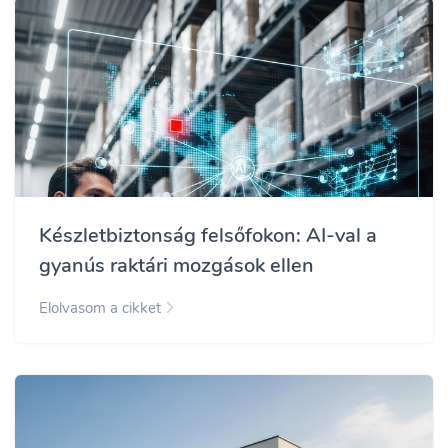
Készletbiztonság felsőfokon: AI-val a
gyanús raktári mozgások ellen
Elolvasom a cikket