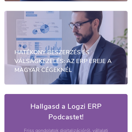
HATÉKONY BESZERZÉS ÉS
VÁLSÁGKEZELÉS: AZ ERP EREJE A
MAGYAR CÉGEKNÉL
Hallgasd a Logzi ERP
Podcastet!
Friss gondolatok digitalizációról, vállalati